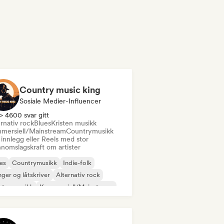
Country music king
Sosiale Medier-Influencer
> 4600 svar gitt
rnativ rock
Blues
Kristen musikk
mersiell/Mainstream
Countrymusikk
innlegg eller Reels med stor
nnomslagskraft om artister
es
Countrymusikk
Indie-folk
ger og låtskriver
Alternativ rock
sten musikk
Kommersiell/Mainstream
lemusikk