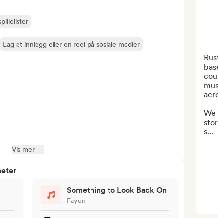
pillelister
Lag et innlegg eller en reel på sosiale medier
Rust
bas
coun
musi
acro
We s
stor
s...
Vis mer
heter
Something to Look Back On
Fayen