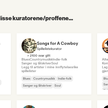
 disse kuratorene/proffene...
l
s
Songs for A Cowboy
Spillelistekurator
> 2100 svar gitt
Blues
Countrymusikk
Indie-folk
Alte
Sanger og låtskriver
Soul
Kom
Legg til artister i mine innflytelsesrike
Lag 
spillelister
gje
Blues
Countrymusikk
Indie-folk
Blu
San
Sanger og låtskriver
Soul
Kri
Ju