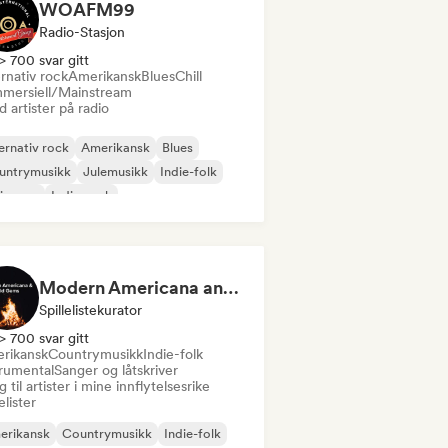
WOAFM99
Radio-Stasjon
> 700 svar gitt
rnativ rock
Amerikansk
Blues
Chill
mersiell/Mainstream
 artister på radio
ernativ rock
Amerikansk
Blues
untrymusikk
Julemusikk
Indie-folk
ie-pop
Indie-rock
Modern Americana and Old Gems – Folk and Alt Country
Spillelistekurator
> 700 svar gitt
rikansk
Countrymusikk
Indie-folk
trumental
Sanger og låtskriver
 til artister i mine innflytelsesrike
lelister
erikansk
Countrymusikk
Indie-folk