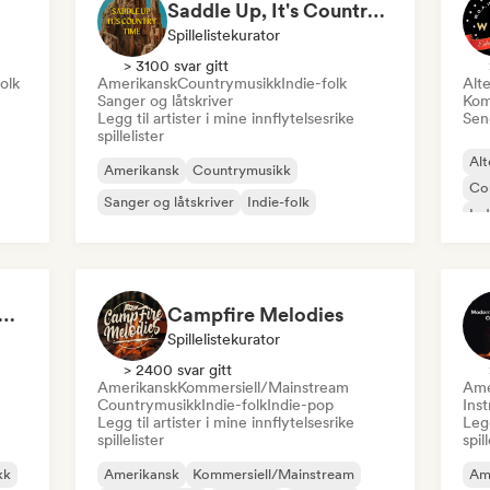
Saddle Up, It's Country Time 🤠 Outlaw Country, Americana & Country Rock
Spillelistekurator
> 3100 svar gitt
olk
Amerikansk
Countrymusikk
Indie-folk
Alte
Sanger og låtskriver
Kom
Legg til artister i mine innflytelsesrike
Send
spillelister
Alt
Amerikansk
Countrymusikk
Co
Sanger og låtskriver
Indie-folk
Ind
try: Guitars and Gravel Roads
Campfire Melodies
Spillelistekurator
> 2400 svar gitt
Amerikansk
Kommersiell/Mainstream
Ame
Countrymusikk
Indie-folk
Indie-pop
Ins
Legg til artister i mine innflytelsesrike
Legg
spillelister
spil
kk
Amerikansk
Kommersiell/Mainstream
Am