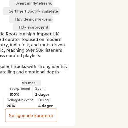
Svært innflytelsesrik
Sertifisert Spotify-spilleliste
Høy delingsfrekvens
Høy svarprosent
ic Roots is a high-impact UK-
ed curator focused on modern 
try, indie folk, and roots-driven 
c, reaching over 50k listeners 
ss curated playlists.

elect tracks with strong identity, 
ytelling and emotional depth — 
Vis mer
Svarprosent
Svar i
100%
2 dager
Delingsfrekvens
Deling i
20%
4 dager
Se lignende kuratorer