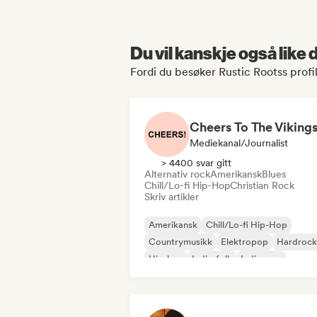
Du vil kanskje også like
Fordi du besøker Rustic Rootss profi
Cheers To The Viking
Mediekanal/journalist
> 4400 svar gitt
Alternativ rock
Amerikansk
Blues
Chill/Lo-fi Hip-Hop
Christian Rock
Skriv artikler
Amerikansk
Chill/Lo-fi Hip-Hop
Countrymusikk
Elektropop
Hardrock
Hip-hop
Indie-folk
Indie-pop