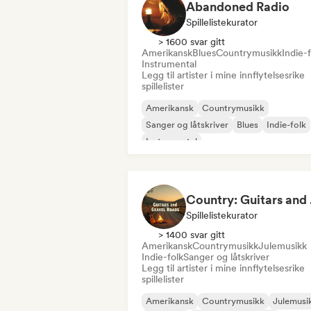
Abandoned Radio
Spillelistekurator
> 1600 svar gitt
Amerikansk
Blues
Countrymusikk
Indie-f
Instrumental
Legg til artister i mine innflytelsesrike
spillelister
Amerikansk
Countrymusikk
Sanger og låtskriver
Blues
Indie-folk
Instrumental
Coun
Spillelistekurator
> 1400 svar gitt
Amerikansk
Countrymusikk
Julemusikk
Indie-folk
Sanger og låtskriver
Legg til artister i mine innflytelsesrike
spillelister
Amerikansk
Countrymusikk
Julemusi