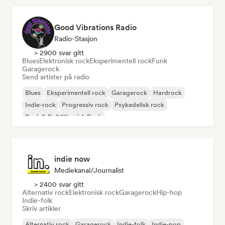
Good Vibrations Radio
Radio-Stasjon
> 2900 svar gitt
Blues
Elektronisk rock
Eksperimentell rock
Funk
Garagerock
Send artister på radio
Blues
Eksperimentell rock
Garagerock
Hardrock
Indie-rock
Progressiv rock
Psykedelisk rock
Rock & Roll/Klassisk Rock
indie now
Mediekanal/journalist
> 2400 svar gitt
Alternativ rock
Elektronisk rock
Garagerock
Hip-hop
Indie-folk
Skriv artikler
Alternativ rock
Garagerock
Indie-folk
Indie-pop