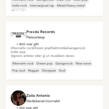
Indie-rock
Internasjonal rap
Metal/Heavy metal
Poprock
Pravda Records
Plateselskap
> 800 svar gitt
Alternativ rock
Dream pop
Elektronika
Garagerock
Indie-pop
Signere artister eller gi ut musikken deres
Alternativ rock
Dream pop
Garagerock
New wave
Pop-soul
Reggae
Shoegaze
Soul
Zoila Antonio
Mediekanal/journalist
> 100 svar gitt