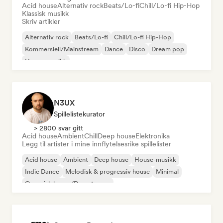
Acid house
Alternativ rock
Beats/Lo-fi
Chill/Lo-fi Hip-Hop
Klassisk musikk
Skriv artikler
Alternativ rock
Beats/Lo-fi
Chill/Lo-fi Hip-Hop
Kommersiell/Mainstream
Dance
Disco
Dream pop
House-musikk
N3UX
Spillelistekurator
> 2800 svar gitt
Acid house
Ambient
Chill
Deep house
Elektronika
Legg til artister i mine innflytelsesrike spillelister
Acid house
Ambient
Deep house
House-musikk
Indie Dance
Melodisk & progressiv house
Minimal
Organisk house/Downtempo