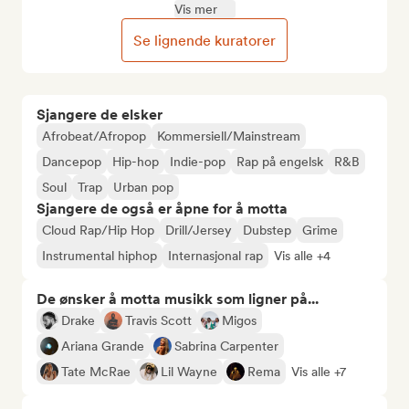
Vis mer
Se lignende kuratorer
Sjangere de elsker
Afrobeat/Afropop
Kommersiell/Mainstream
Dancepop
Hip-hop
Indie-pop
Rap på engelsk
R&B
Soul
Trap
Urban pop
Sjangere de også er åpne for å motta
Cloud Rap/Hip Hop
Drill/Jersey
Dubstep
Grime
Instrumental hiphop
Internasjonal rap
Vis alle +4
De ønsker å motta musikk som ligner på...
Drake
Travis Scott
Migos
Ariana Grande
Sabrina Carpenter
Tate McRae
Lil Wayne
Rema
Vis alle +7