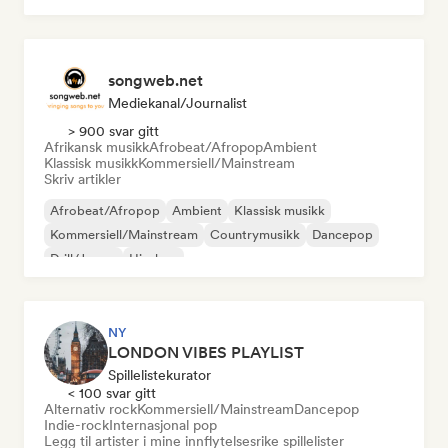
songweb.net
Mediekanal/journalist
> 900 svar gitt
Afrikansk musikk
Afrobeat/Afropop
Ambient
Klassisk musikk
Kommersiell/Mainstream
Skriv artikler
Afrobeat/Afropop
Ambient
Klassisk musikk
Kommersiell/Mainstream
Countrymusikk
Dancepop
Drill/Jersey
Hip-hop
NY
LONDON VIBES PLAYLIST
Spillelistekurator
< 100 svar gitt
Alternativ rock
Kommersiell/Mainstream
Dancepop
Indie-rock
Internasjonal pop
Legg til artister i mine innflytelsesrike spillelister