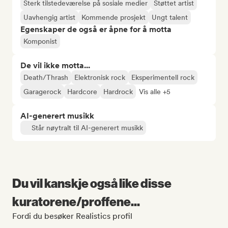
Sterk tilstedeværelse på sosiale medier
Støttet artist
Uavhengig artist
Kommende prosjekt
Ungt talent
Egenskaper de også er åpne for å motta
Komponist
De vil ikke motta...
Death/Thrash
Elektronisk rock
Eksperimentell rock
Garagerock
Hardcore
Hardrock
Vis alle +5
AI-generert musikk
Står nøytralt til AI-generert musikk
Du vil kanskje også like disse
kuratorene/proffene...
Fordi du besøker Realistics profil