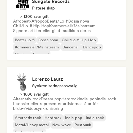
Sungate Records
Plateselskap
> 1300 svar gitt
Afrobeat/Afropop
Beats/Lo-fi
Bossa nova
Chill/Lo-fi Hip-Hop
Kommersiell/Mainstream
Signere artister eller gi ut musikken deres
Beats/Lo-fi
Bossa nova
Chill/Lo-fi Hip-Hop
Kommersiell/Mainstream
Dancehall
Dancepop
Hip-hop
Pop-soul
Lorenzo Lautz
Synkroniseringsansvarlig
> 1600 svar gitt
Alternativ rock
Dream pop
Hardrock
Indie-pop
Indie-rock
Lisensier eller representer artisternas låtar för
bilde-/videosynkronisering
Alternativ rock
Hardrock
Indie-pop
Indie-rock
Metal/Heavy metal
New wave
Postpunk
Psykedelisk rock