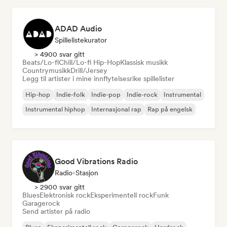
ADAD Audio
Spillelistekurator
> 4900 svar gitt
Beats/Lo-fi
Chill/Lo-fi Hip-Hop
Klassisk musikk
Countrymusikk
Drill/Jersey
Legg til artister i mine innflytelsesrike spillelister
Hip-hop
Indie-folk
Indie-pop
Indie-rock
Instrumental
Instrumental hiphop
Internasjonal rap
Rap på engelsk
Good Vibrations Radio
Radio-Stasjon
> 2900 svar gitt
Blues
Elektronisk rock
Eksperimentell rock
Funk
Garagerock
Send artister på radio