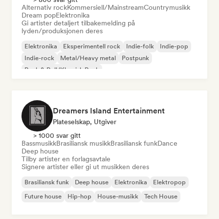
Alternativ rock
Kommersiell/Mainstream
Countrymusikk
Dream pop
Elektronika
Gi artister detaljert tilbakemelding på
lyden/produksjonen deres
Elektronika
Eksperimentell rock
Indie-folk
Indie-pop
Indie-rock
Metal/Heavy metal
Postpunk
Rock & Roll/Klassisk Rock
Dreamers Island Entertainment
Plateselskap, Utgiver
> 1000 svar gitt
Bassmusikk
Brasiliansk musikk
Brasiliansk funk
Dance
Deep house
Tilby artister en forlagsavtale
Signere artister eller gi ut musikken deres
Brasiliansk funk
Deep house
Elektronika
Elektropop
Future house
Hip-hop
House-musikk
Tech House