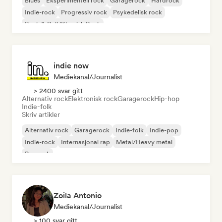
Blues
Eksperimentell rock
Garagerock
Hardrock
Indie-rock
Progressiv rock
Psykedelisk rock
Rock & Roll/Klassisk Rock
indie now
Mediekanal/journalist
> 2400 svar gitt
Alternativ rock
Elektronisk rock
Garagerock
Hip-hop
Indie-folk
Skriv artikler
Alternativ rock
Garagerock
Indie-folk
Indie-pop
Indie-rock
Internasjonal rap
Metal/Heavy metal
Poprock
Zoila Antonio
Mediekanal/journalist
> 100 svar gitt