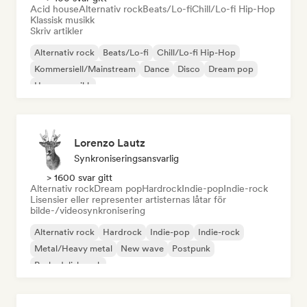
Acid house
Alternativ rock
Beats/Lo-fi
Chill/Lo-fi Hip-Hop
Klassisk musikk
Skriv artikler
Alternativ rock
Beats/Lo-fi
Chill/Lo-fi Hip-Hop
Kommersiell/Mainstream
Dance
Disco
Dream pop
House-musikk
Lorenzo Lautz
Synkroniseringsansvarlig
> 1600 svar gitt
Alternativ rock
Dream pop
Hardrock
Indie-pop
Indie-rock
Lisensier eller representer artisternas låtar för
bilde-/videosynkronisering
Alternativ rock
Hardrock
Indie-pop
Indie-rock
Metal/Heavy metal
New wave
Postpunk
Psykedelisk rock