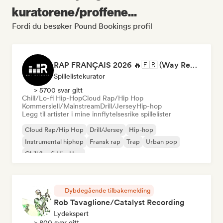
kuratorene/proffene...
Fordi du besøker Pound Bookings profil
RAP FRANÇAIS 2026 🔥🇫🇷 (Way Records)
Spillelistekurator
> 5700 svar gitt
Chill/Lo-fi Hip-Hop
Cloud Rap/Hip Hop
Kommersiell/Mainstream
Drill/Jersey
Hip-hop
Legg til artister i mine innflytelsesrike spillelister
Cloud Rap/Hip Hop
Drill/Jersey
Hip-hop
Instrumental hiphop
Fransk rap
Trap
Urban pop
Chill/Lo-fi Hip-Hop
Dybdegående tilbakemelding
Rob Tavaglione/Catalyst Recording
Lydekspert
> 800 svar gitt