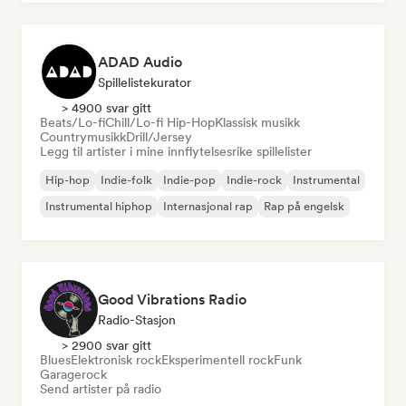
ADAD Audio
Spillelistekurator
> 4900 svar gitt
Beats/Lo-fi
Chill/Lo-fi Hip-Hop
Klassisk musikk
Countrymusikk
Drill/Jersey
Legg til artister i mine innflytelsesrike spillelister
Hip-hop
Indie-folk
Indie-pop
Indie-rock
Instrumental
Instrumental hiphop
Internasjonal rap
Rap på engelsk
Good Vibrations Radio
Radio-Stasjon
> 2900 svar gitt
Blues
Elektronisk rock
Eksperimentell rock
Funk
Garagerock
Send artister på radio