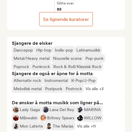
Gitte svar
85
Se lignende kuratorer
Sjangere de elsker
Dancepop
Hip-hop
Indie-pop
Latinamusikk
Metal/Heavy metal
Nouvelle scene
Pop-punk
Poprock
Punkrock
Rock & Roll/Klassisk Rock
Sjangere de også er åpne for å motta
Alternativ rock
Instrumental
K-Pop/J-Pop
Melodisk metal
Postpunk
Postrock
Vis alle +3
De ønsker å motta musikk som ligner på...
Lady Gaga
Lana Del Rey
MARINA
Måneskin
Britney Spears
WILLOW
Mon Laferte
The Marías
Vis alle +11