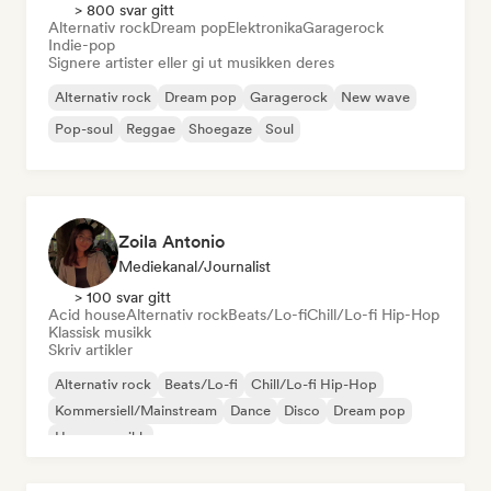
> 800 svar gitt
Alternativ rock
Dream pop
Elektronika
Garagerock
Indie-pop
Signere artister eller gi ut musikken deres
Alternativ rock
Dream pop
Garagerock
New wave
Pop-soul
Reggae
Shoegaze
Soul
Zoila Antonio
Mediekanal/journalist
> 100 svar gitt
Acid house
Alternativ rock
Beats/Lo-fi
Chill/Lo-fi Hip-Hop
Klassisk musikk
Skriv artikler
Alternativ rock
Beats/Lo-fi
Chill/Lo-fi Hip-Hop
Kommersiell/Mainstream
Dance
Disco
Dream pop
House-musikk