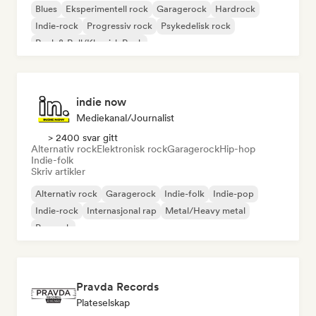
Blues
Eksperimentell rock
Garagerock
Hardrock
Indie-rock
Progressiv rock
Psykedelisk rock
Rock & Roll/Klassisk Rock
indie now
Mediekanal/journalist
> 2400 svar gitt
Alternativ rock
Elektronisk rock
Garagerock
Hip-hop
Indie-folk
Skriv artikler
Alternativ rock
Garagerock
Indie-folk
Indie-pop
Indie-rock
Internasjonal rap
Metal/Heavy metal
Poprock
Pravda Records
Plateselskap