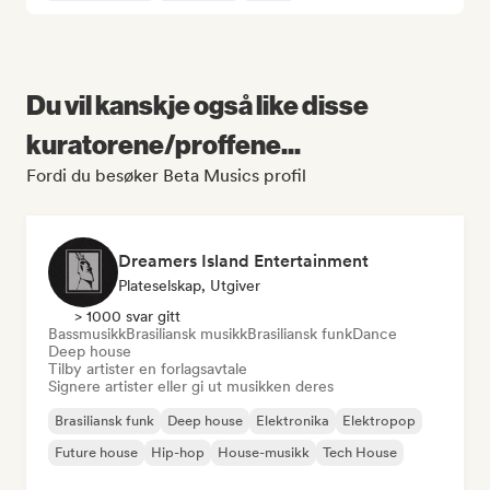
Du vil kanskje også like disse
kuratorene/proffene...
Fordi du besøker Beta Musics profil
Dreamers Island Entertainment
Plateselskap, Utgiver
> 1000 svar gitt
Bassmusikk
Brasiliansk musikk
Brasiliansk funk
Dance
Deep house
Tilby artister en forlagsavtale
Signere artister eller gi ut musikken deres
Brasiliansk funk
Deep house
Elektronika
Elektropop
Future house
Hip-hop
House-musikk
Tech House