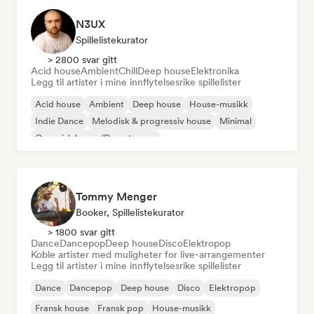
N3UX
Spillelistekurator
> 2800 svar gitt
Acid house
Ambient
Chill
Deep house
Elektronika
Legg til artister i mine innflytelsesrike spillelister
Acid house
Ambient
Deep house
House-musikk
Indie Dance
Melodisk & progressiv house
Minimal
Organisk house/Downtempo
Tommy Menger
Booker, Spillelistekurator
> 1800 svar gitt
Dance
Dancepop
Deep house
Disco
Elektropop
Koble artister med muligheter for live-arrangementer
Legg til artister i mine innflytelsesrike spillelister
Dance
Dancepop
Deep house
Disco
Elektropop
Fransk house
Fransk pop
House-musikk