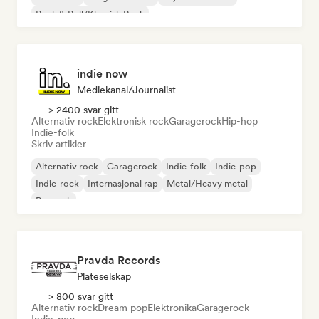
Rock & Roll/Klassisk Rock
indie now
Mediekanal/journalist
> 2400 svar gitt
Alternativ rock
Elektronisk rock
Garagerock
Hip-hop
Indie-folk
Skriv artikler
Alternativ rock
Garagerock
Indie-folk
Indie-pop
Indie-rock
Internasjonal rap
Metal/Heavy metal
Poprock
Pravda Records
Plateselskap
> 800 svar gitt
Alternativ rock
Dream pop
Elektronika
Garagerock