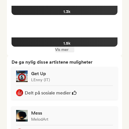
1.3k
1.5k
Vis mer
De ga nylig disse artistene muligheter
Get Up
LEnny (IT)
Delt på sosiale medier
Mess
MelodArt