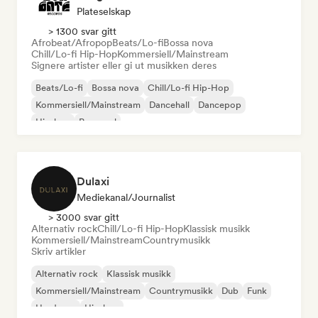
Plateselskap
> 1300 svar gitt
Afrobeat/Afropop
Beats/Lo-fi
Bossa nova
Chill/Lo-fi Hip-Hop
Kommersiell/Mainstream
Signere artister eller gi ut musikken deres
Beats/Lo-fi
Bossa nova
Chill/Lo-fi Hip-Hop
Kommersiell/Mainstream
Dancehall
Dancepop
Hip-hop
Pop-soul
Dulaxi
Mediekanal/journalist
> 3000 svar gitt
Alternativ rock
Chill/Lo-fi Hip-Hop
Klassisk musikk
Kommersiell/Mainstream
Countrymusikk
Skriv artikler
Alternativ rock
Klassisk musikk
Kommersiell/Mainstream
Countrymusikk
Dub
Funk
Hardcore
Hip-hop