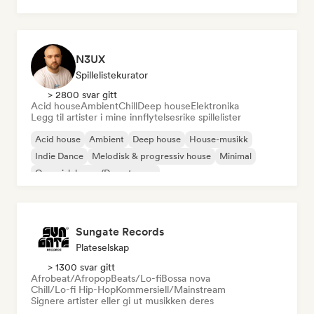
House-musikk
N3UX
Spillelistekurator
> 2800 svar gitt
Acid house
Ambient
Chill
Deep house
Elektronika
Legg til artister i mine innflytelsesrike spillelister
Acid house
Ambient
Deep house
House-musikk
Indie Dance
Melodisk & progressiv house
Minimal
Organisk house/Downtempo
Sungate Records
Plateselskap
> 1300 svar gitt
Afrobeat/Afropop
Beats/Lo-fi
Bossa nova
Chill/Lo-fi Hip-Hop
Kommersiell/Mainstream
Signere artister eller gi ut musikken deres