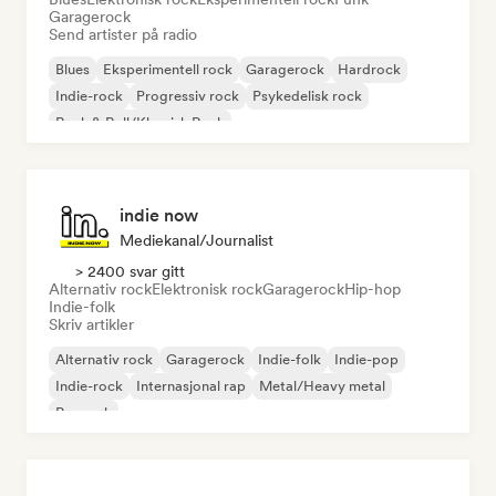
Garagerock
Send artister på radio
Blues
Eksperimentell rock
Garagerock
Hardrock
Indie-rock
Progressiv rock
Psykedelisk rock
Rock & Roll/Klassisk Rock
indie now
Mediekanal/journalist
> 2400 svar gitt
Alternativ rock
Elektronisk rock
Garagerock
Hip-hop
Indie-folk
Skriv artikler
Alternativ rock
Garagerock
Indie-folk
Indie-pop
Indie-rock
Internasjonal rap
Metal/Heavy metal
Poprock