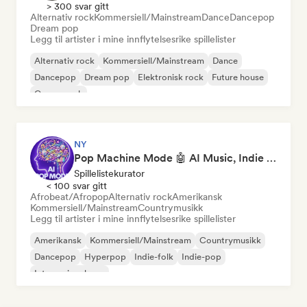
> 300 svar gitt
Alternativ rock
Kommersiell/Mainstream
Dance
Dancepop
Dream pop
Legg til artister i mine innflytelsesrike spillelister
Alternativ rock
Kommersiell/Mainstream
Dance
Dancepop
Dream pop
Elektronisk rock
Future house
Garagerock
NY
Pop Machine Mode 🤖 AI Music, Indie Pop & Dream Pop
Spillelistekurator
< 100 svar gitt
Afrobeat/Afropop
Alternativ rock
Amerikansk
Kommersiell/Mainstream
Countrymusikk
Legg til artister i mine innflytelsesrike spillelister
Amerikansk
Kommersiell/Mainstream
Countrymusikk
Dancepop
Hyperpop
Indie-folk
Indie-pop
Internasjonal pop