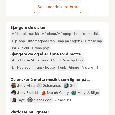
Se lignende kuratorer
Sjangere de elsker
Afrikansk musikk
Afrobeat/Afropop
Karibisk musikk
Hip-hop
Internasjonal rap
Rap på engelsk
Fransk rap
R&B
Soul
Urban pop
Sjangere de også er åpne for å motta
Afro House/Amapiano
Cloud Rap/Hip Hop
Drill/Jersey
Fransk house
Funk
Grime
Vis alle +3
De ønsker å motta musikk som ligner på...
Joey Mata
Solomando
Gee
Joey Bada$$
Mariah Carey
Mary J. Blige
Tayc
Kiana Ledé
Vis alle +11
Viktigste muligheter