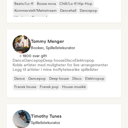
Beats/Lo-fi
Bossa nova
Chill/Lo-fi Hip-Hop
Kommersiell/Mainstream
Dancehall
Dancepop
Hip-hop
Pop-soul
Tommy Menger
Booker, Spillelistekurator
> 1800 svar gitt
Dance
Dancepop
Deep house
Disco
Elektropop
Koble artister med muligheter for live-arrangementer
Legg til artister i mine innflytelsesrike spillelister
Dance
Dancepop
Deep house
Disco
Elektropop
Fransk house
Fransk pop
House-musikk
Timothy Tunes
Spillelistekurator