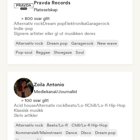
Pravda Records
Plateselskap
> 800 svar gitt
Alternativ rock
Dream pop
Elektronika
Garagerock
Indie-pop
Signere artister eller gi ut musikken deres
Alternativ rock
Dream pop
Garagerock
New wave
Pop-soul
Reggae
Shoegaze
Soul
Zoila Antonio
Mediekanal/journalist
> 100 svar gitt
Acid house
Alternativ rock
Beats/Lo-fi
Chill/Lo-fi Hip-Hop
Klassisk musikk
Skriv artikler
Alternativ rock
Beats/Lo-fi
Chill/Lo-fi Hip-Hop
Kommersiell/Mainstream
Dance
Disco
Dream pop