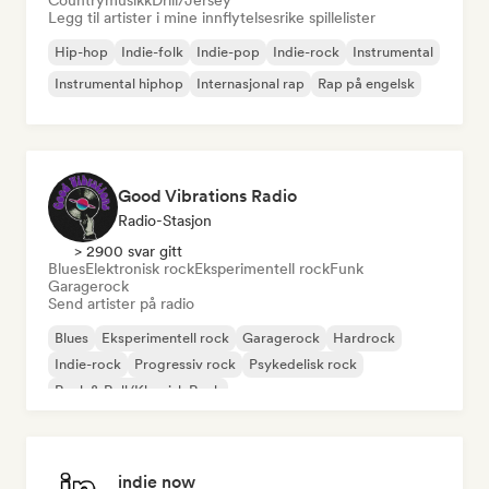
Countrymusikk
Drill/Jersey
Legg til artister i mine innflytelsesrike spillelister
Hip-hop
Indie-folk
Indie-pop
Indie-rock
Instrumental
Instrumental hiphop
Internasjonal rap
Rap på engelsk
Good Vibrations Radio
Radio-Stasjon
> 2900 svar gitt
Blues
Elektronisk rock
Eksperimentell rock
Funk
Garagerock
Send artister på radio
Blues
Eksperimentell rock
Garagerock
Hardrock
Indie-rock
Progressiv rock
Psykedelisk rock
Rock & Roll/Klassisk Rock
indie now