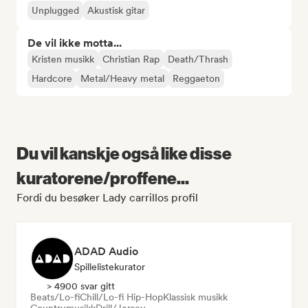
Unplugged
Akustisk gitar
De vil ikke motta...
Kristen musikk
Christian Rap
Death/Thrash
Hardcore
Metal/Heavy metal
Reggaeton
Du vil kanskje også like disse
kuratorene/proffene...
Fordi du besøker Lady carrillos profil
ADAD Audio
Spillelistekurator
> 4900 svar gitt
Beats/Lo-fi
Chill/Lo-fi Hip-Hop
Klassisk musikk