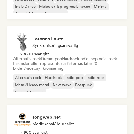
Indie Dance
Melodisk & progressiv house
Minimal
Organisk house/Downtempo
Lorenzo Lautz
Synkroniseringsansvarlig
> 1600 svar gitt
Alternativ rock
Dream pop
Hardrock
Indie-pop
Indie-rock
Lisensier eller representer artisternas låtar för
bilde-/videosynkronisering
Alternativ rock
Hardrock
Indie-pop
Indie-rock
Metal/Heavy metal
New wave
Postpunk
Psykedelisk rock
songweb.net
Mediekanal/journalist
> 900 svar gitt