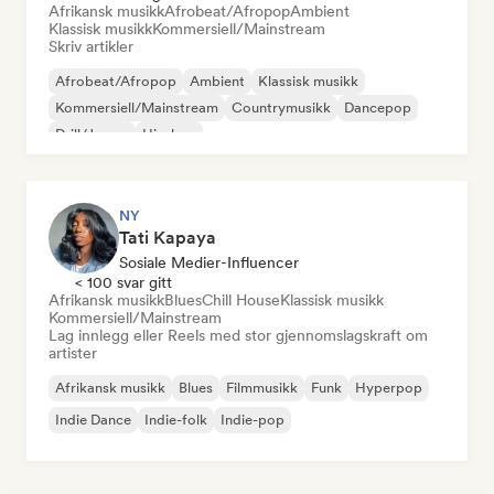
Afrikansk musikk
Afrobeat/Afropop
Ambient
Klassisk musikk
Kommersiell/Mainstream
Skriv artikler
Afrobeat/Afropop
Ambient
Klassisk musikk
Kommersiell/Mainstream
Countrymusikk
Dancepop
Drill/Jersey
Hip-hop
NY
Tati Kapaya
Sosiale Medier-Influencer
< 100 svar gitt
Afrikansk musikk
Blues
Chill House
Klassisk musikk
Kommersiell/Mainstream
Lag innlegg eller Reels med stor gjennomslagskraft om
artister
Afrikansk musikk
Blues
Filmmusikk
Funk
Hyperpop
Indie Dance
Indie-folk
Indie-pop