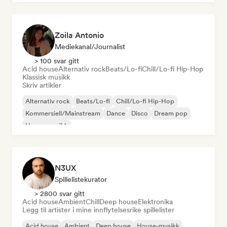
Zoila Antonio
Mediekanal/journalist
> 100 svar gitt
Acid house
Alternativ rock
Beats/Lo-fi
Chill/Lo-fi Hip-Hop
Klassisk musikk
Skriv artikler
Alternativ rock
Beats/Lo-fi
Chill/Lo-fi Hip-Hop
Kommersiell/Mainstream
Dance
Disco
Dream pop
House-musikk
N3UX
Spillelistekurator
> 2800 svar gitt
Acid house
Ambient
Chill
Deep house
Elektronika
Legg til artister i mine innflytelsesrike spillelister
Acid house
Ambient
Deep house
House-musikk