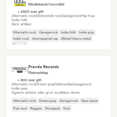
Mediekanal/journalist
> 2400 svar gitt
Alternativ rock
Elektronisk rock
Garagerock
Hip-hop
Indie-folk
Skriv artikler
Alternativ rock
Garagerock
Indie-folk
Indie-pop
Indie-rock
Internasjonal rap
Metal/Heavy metal
Poprock
Pravda Records
Plateselskap
> 800 svar gitt
Alternativ rock
Dream pop
Elektronika
Garagerock
Indie-pop
Signere artister eller gi ut musikken deres
Alternativ rock
Dream pop
Garagerock
New wave
Pop-soul
Reggae
Shoegaze
Soul