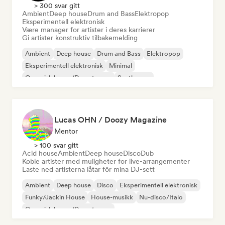
> 300 svar gitt
Ambient
Deep house
Drum and Bass
Elektropop
Eksperimentell elektronisk
Være manager for artister i deres karrierer
Gi artister konstruktiv tilbakemelding
Ambient
Deep house
Drum and Bass
Elektropop
Eksperimentell elektronisk
Minimal
Organisk house/Downtempo
Synthwave
Lucas OHN / Doozy Magazine
Mentor
> 100 svar gitt
Acid house
Ambient
Deep house
Disco
Dub
Koble artister med muligheter for live-arrangementer
Laste ned artisterna låtar för mina DJ-sett
Ambient
Deep house
Disco
Eksperimentell elektronisk
Funky/Jackin House
House-musikk
Nu-disco/Italo
Organisk house/Downtempo