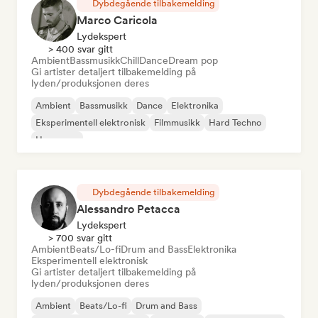
Dybdegående tilbakemelding
Marco Caricola
Lydekspert
> 400 svar gitt
Ambient
Bassmusikk
Chill
Dance
Dream pop
Gi artister detaljert tilbakemelding på
lyden/produksjonen deres
Ambient
Bassmusikk
Dance
Elektronika
Eksperimentell elektronisk
Filmmusikk
Hard Techno
Hyperpop
Dybdegående tilbakemelding
Alessandro Petacca
Lydekspert
> 700 svar gitt
Ambient
Beats/Lo-fi
Drum and Bass
Elektronika
Eksperimentell elektronisk
Gi artister detaljert tilbakemelding på
lyden/produksjonen deres
Ambient
Beats/Lo-fi
Drum and Bass