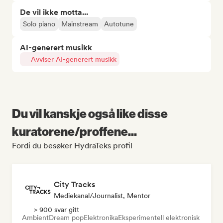
De vil ikke motta...
Solo piano
Mainstream
Autotune
AI-generert musikk
Avviser AI-generert musikk
Du vil kanskje også like disse
kuratorene/proffene...
Fordi du besøker HydraTeks profil
City Tracks
Mediekanal/journalist, Mentor
> 900 svar gitt
Ambient
Dream pop
Elektronika
Eksperimentell elektronisk