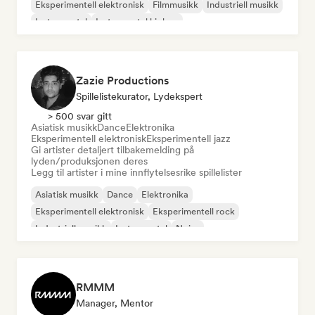
Eksperimentell elektronisk
Filmmusikk
Industriell musikk
Instrumental
Instrumental hiphop
Zazie Productions
Spillelistekurator, Lydekspert
> 500 svar gitt
Asiatisk musikk
Dance
Elektronika
Eksperimentell elektronisk
Eksperimentell jazz
Gi artister detaljert tilbakemelding på
lyden/produksjonen deres
Legg til artister i mine innflytelsesrike spillelister
Asiatisk musikk
Dance
Elektronika
Eksperimentell elektronisk
Eksperimentell rock
Industriell musikk
Instrumental
Noise
RMMM
Manager, Mentor