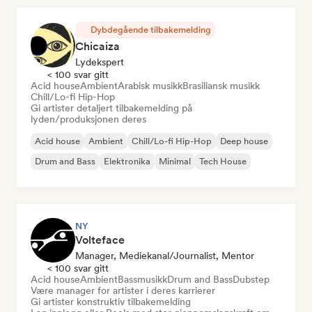
Dybdegående tilbakemelding
Chicaiza
Lydekspert
< 100 svar gitt
Acid house
Ambient
Arabisk musikk
Brasiliansk musikk
Chill/Lo-fi Hip-Hop
Gi artister detaljert tilbakemelding på
lyden/produksjonen deres
Acid house
Ambient
Chill/Lo-fi Hip-Hop
Deep house
Drum and Bass
Elektronika
Minimal
Tech House
NY
Volteface
Manager, Mediekanal/journalist, Mentor
< 100 svar gitt
Acid house
Ambient
Bassmusikk
Drum and Bass
Dubstep
Være manager for artister i deres karrierer
Gi artister konstruktiv tilbakemelding