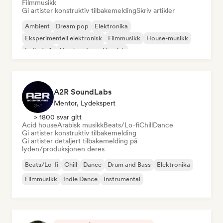
Filmmusikk
Gi artister konstruktiv tilbakemelding
Skriv artikler
Ambient
Dream pop
Elektronika
Eksperimentell elektronisk
Filmmusikk
House-musikk
Indie-folk
Neo/moderne klassisk
A2R SoundLabs
Mentor, Lydekspert
> 1800 svar gitt
Acid house
Arabisk musikk
Beats/Lo-fi
Chill
Dance
Gi artister konstruktiv tilbakemelding
Gi artister detaljert tilbakemelding på
lyden/produksjonen deres
Beats/Lo-fi
Chill
Dance
Drum and Bass
Elektronika
Filmmusikk
Indie Dance
Instrumental