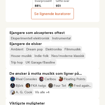
Svarprosent
Gitte svar
88%
931
Se lignende kuratorer
Sjangere som aksepteres oftest
Eksperimentell elektronisk
Instrumental
Sjangere de elsker
Ambient
Dream pop
Elektronika
Filmmusikk
House-musikk
Indie-folk
Neo/moderne klassisk
Trip hop
UK Garage/Bassline
De ønsker å motta musikk som ligner på...
Rival Consoles
Caribou
Floating Points
Björk
FKA twigs
Four Tet
Fred again..
A. G. Cook
Vis alle +4
Viktigste muligheter