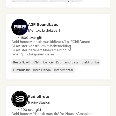
Neo/moderne klassisk
Sanger og låtskriver
A2R SoundLabs
Mentor, Lydekspert
> 1800 svar gitt
Acid house
Arabisk musikk
Beats/Lo-fi
Chill
Dance
Gi artister konstruktiv tilbakemelding
Gi artister detaljert tilbakemelding på
lyden/produksjonen deres
Beats/Lo-fi
Chill
Dance
Drum and Bass
Elektronika
Filmmusikk
Indie Dance
Instrumental
RadioBrote
Radio-Stasjon
> 200 svar gitt
Acid house
Afrikansk musikk
Afro House/Amapiano