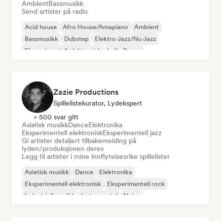
Ambient
Bassmusikk
Send artister på radio
Acid house
Afro House/Amapiano
Ambient
Bassmusikk
Dubstep
Elektro Jazz/Nu Jazz
Eksperimentell elektronisk
Indie Dance
Zazie Productions
Spillelistekurator, Lydekspert
> 500 svar gitt
Asiatisk musikk
Dance
Elektronika
Eksperimentell elektronisk
Eksperimentell jazz
Gi artister detaljert tilbakemelding på
lyden/produksjonen deres
Legg til artister i mine innflytelsesrike spillelister
Asiatisk musikk
Dance
Elektronika
Eksperimentell elektronisk
Eksperimentell rock
Industriell musikk
Instrumental
Noise