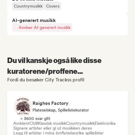
Countrymusikk
Covers
AI-generert musikk
Avviser AI-generert musikk
Du vil kanskje også like disse
kuratorene/proffene...
Fordi du besøker City Trackss profil
Raighes Factory
Plateselskap, Spillelistekurator
> 3600 svar gitt
Ambient
Chill
Klassisk musikk
Countrymusikk
Elektronika
Signere artister eller gi ut musikken deres
Legg til artister i mine innflytelsesrike spillelister