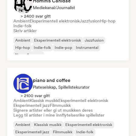
Hominis Canidae
Mediekanal/journalist
> 2400 svar gitt
Ambient
Eksperimentell elektronisk
Jazzfusion
Hip-hop
Indie-folk
Skriv artikler
Ambient
Eksperimentell elektronisk
Jazzfusion
Hip-hop
Indie-folk
Indie-pop
Instrumental
Nouvelle scene
piano and coffee
Plateselskap, Spillelistekurator
> 2100 svar gitt
Ambient
Klassisk musikk
Eksperimentell elektronisk
Eksperimentell jazz
Filmmusikk
Signere artister eller gi ut musikken deres
Legg til artister i mine innflytelsesrike spillelister
Ambient
Klassisk musikk
Eksperimentell elektronisk
Eksperimentell jazz
Filmmusikk
Indie-folk