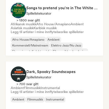
Songs to pretend you're in The White Lotus
Spillelistekurator
> 1300 svar gitt
Afrikansk musikk
Afro House/Amapiano
Ambient
Asiatisk musikk
Karibisk musikk
Legg til artister i mine innflytelsesrike spillelister
Afro House/Amapiano
Ambient
Kommersiell/Mainstream
Elektro Jazz/Nu Jazz
Eksperimentell elektronisk
Filmmusikk
Jazzfusion
Hyperpop
Dark, Spooky Soundscapes
Spillelistekurator
> 700 svar gitt
Ambient
Filmmusikk
Instrumental
Legg til artister i mine innflytelsesrike spillelister
Ambient
Filmmusikk
Instrumental