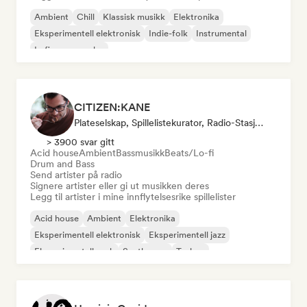
Ambient
Chill
Klassisk musikk
Elektronika
Eksperimentell elektronisk
Indie-folk
Instrumental
Lofi-soveværelse
CITIZEN:KANE
Plateselskap, Spillelistekurator, Radio-Stasjon
> 3900 svar gitt
Acid house
Ambient
Bassmusikk
Beats/Lo-fi
Drum and Bass
Send artister på radio
Signere artister eller gi ut musikken deres
Legg til artister i mine innflytelsesrike spillelister
Acid house
Ambient
Elektronika
Eksperimentell elektronisk
Eksperimentell jazz
Eksperimentell rock
Synthwave
Techno