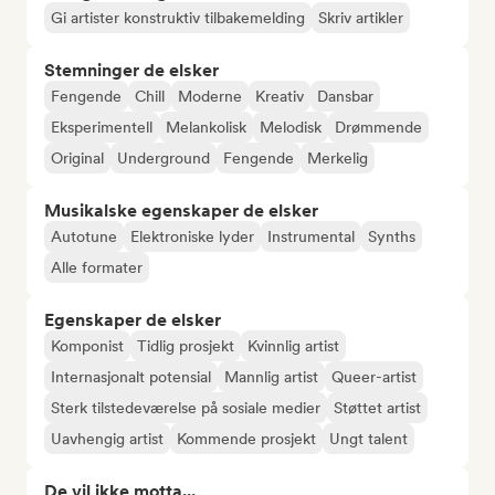
Gi artister konstruktiv tilbakemelding
Skriv artikler
Stemninger de elsker
Fengende
Chill
Moderne
Kreativ
Dansbar
Eksperimentell
Melankolisk
Melodisk
Drømmende
Original
Underground
Fengende
Merkelig
Musikalske egenskaper de elsker
Autotune
Elektroniske lyder
Instrumental
Synths
Alle formater
Egenskaper de elsker
Komponist
Tidlig prosjekt
Kvinnlig artist
Internasjonalt potensial
Mannlig artist
Queer-artist
Sterk tilstedeværelse på sosiale medier
Støttet artist
Uavhengig artist
Kommende prosjekt
Ungt talent
De vil ikke motta...