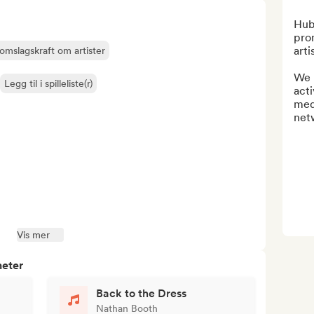
Hub
pro
arti
omslagskraft om artister
We l
Legg til i spilleliste(r)
acti
med
netw
Vis mer
heter
Back to the Dress
Nathan Booth