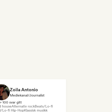
Zoila Antonio
Mediekanal/journalist
> 100 svar gitt
d house
Alternativ rock
Beats/Lo-fi
ll/Lo-fi Hip-Hop
Klassisk musikk