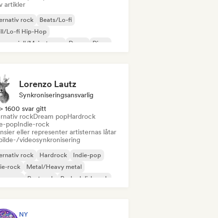
v artikler
ernativ rock
Beats/Lo-fi
ll/Lo-fi Hip-Hop
mmersiell/Mainstream
Dance
Disco
eam pop
House-musikk
Lorenzo Lautz
Synkroniseringsansvarlig
> 1600 svar gitt
rnativ rock
Dream pop
Hardrock
ie-pop
Indie-rock
nsier eller representer artisternas låtar
bilde-/videosynkronisering
ernativ rock
Hardrock
Indie-pop
ie-rock
Metal/Heavy metal
w wave
Postpunk
Psykedelisk rock
NY