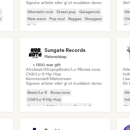
Signere artister eller gi ut musikken deres
Skri
k
Alternativ rock
Dream pop
Garagerock
Alt
p
New wave
Pop-soul
Reggae
Shoegaze
Chi
Soul
Ko
Dr
Sungate Records
Plateselskap
> 1300 svar gitt
Afrobeat/Afropop
Beats/Lo-fi
Bossa nova
Alte
Chill/Lo-fi Hip-Hop
Ind
Kommersiell/Mainstream
Lise
Signere artister eller gi ut musikken deres
för 
Beats/Lo-fi
Bossa nova
Alt
Chill/Lo-fi Hip-Hop
Ind
Kommersiell/Mainstream
Dancehall
Ne
Dancepop
Hip-hop
Pop-soul