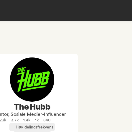
The Hubb
tor, Sosiale Medier-Influencer
23k
3.7k
1.4k
1k
840
Høy delingsfrekvens