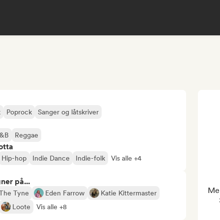
k
Poprock
Sanger og låtskriver
&B
Reggae
otta
Hip-hop
Indie Dance
Indie-folk
Vis alle +4
ner på...
Men
The Tyne
Eden Farrow
Katie Kittermaster
Loote
Vis alle +8