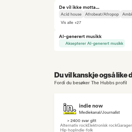
De vil ikke motta...
Acid house
Afrobeat/Afropop
Ambi
Vis alle +27
AI-generert musikk
Aksepterer AI-generert musikk
Du vil kanskje også like
Fordi du besøker The Hubbs profil
indie now
Mediekanal/journalist
> 2400 svar gitt
Alternativ rock
Elektronisk rock
Garage
Hip-hop
Indie-folk