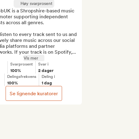
Høy svarprosent
bUK is a Shropshire-based music 
moter supporting independent 
sts across all genres.

isten to every track sent to us and 
vely share music across our social 
ia platforms and partner 
orks. If your track is on Spotify,...
Vis mer
Svarprosent
Svar i
100%
2 dager
Delingsfrekvens
Deling i
100%
1 dag
Se lignende kuratorer