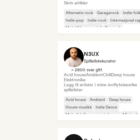
Skriv artikler
Alternativ rock
Garagerock
Indie-fol
Indie-pop
Indie-rock
Internasjonal ra
Metal/Heavy metal
Poprock
N3UX
Spillelistekurator
> 2800 svar gitt
Acid house
Ambient
Chill
Deep house
Elektronika
Legg til artister i mine innflytelsesrike
spillelister
Acid house
Ambient
Deep house
House-musikk
Indie Dance
Melodisk & progressiv house
Minimal
Organisk house/Downtempo