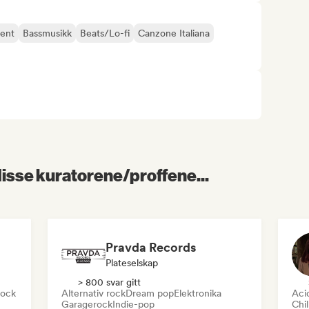
ent
Bassmusikk
Beats/Lo-fi
Canzone Italiana
 disse kuratorene/proffene...
Pravda Records
Plateselskap
> 800 svar gitt
rock
Alternativ rock
Dream pop
Elektronika
Aci
Garagerock
Indie-pop
Chi