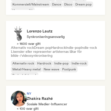
Kommersiell/Mainstream
Dance
Disco
Dream pop
House-musikk
Lorenzo Lautz
Synkroniseringsansvarlig
> 1600 svar gitt
Alternativ rock
Dream pop
Hardrock
Indie-pop
Indie-rock
Lisensier eller representer artisternas låtar för
bilde-/videosynkronisering
Alternativ rock
Hardrock
Indie-pop
Indie-rock
Metal/Heavy metal
New wave
Postpunk
Psykedelisk rock
NY
Zhakira Razhé
Sosiale Medier-Influencer
< 100 svar gitt