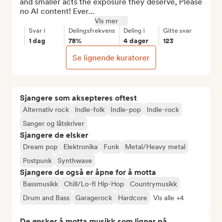
and smaller acts the exposure they deserve, Please 
no AI content! Ever...
Vis mer
Svar i
Delingsfrekvens
Deling i
Gitte svar
1 dag
78%
4 dager
123
Se lignende kuratorer
Sjangere som aksepteres oftest
Alternativ rock
Indie-folk
Indie-pop
Indie-rock
Sanger og låtskriver
Sjangere de elsker
Dream pop
Elektronika
Funk
Metal/Heavy metal
Postpunk
Synthwave
Sjangere de også er åpne for å motta
Bassmusikk
Chill/Lo-fi Hip-Hop
Countrymusikk
Drum and Bass
Garagerock
Hardcore
Vis alle +4
De ønsker å motta musikk som ligner på...