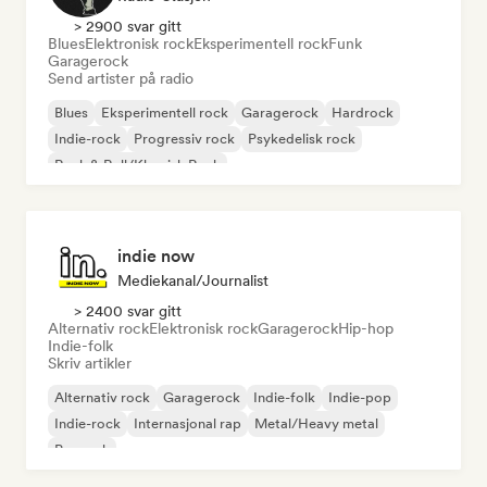
> 2900 svar gitt
Blues
Elektronisk rock
Eksperimentell rock
Funk
Garagerock
Send artister på radio
Blues
Eksperimentell rock
Garagerock
Hardrock
Indie-rock
Progressiv rock
Psykedelisk rock
Rock & Roll/Klassisk Rock
indie now
Mediekanal/journalist
> 2400 svar gitt
Alternativ rock
Elektronisk rock
Garagerock
Hip-hop
Indie-folk
Skriv artikler
Alternativ rock
Garagerock
Indie-folk
Indie-pop
Indie-rock
Internasjonal rap
Metal/Heavy metal
Poprock