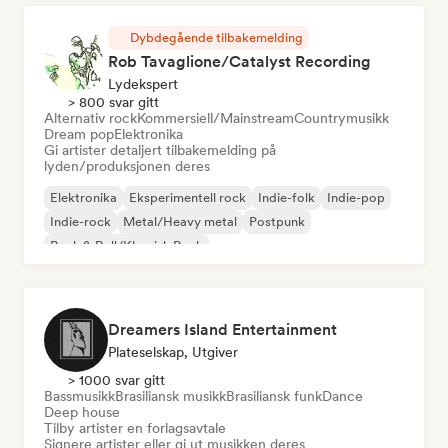
Dybdegående tilbakemelding
Rob Tavaglione/Catalyst Recording
Lydekspert
> 800 svar gitt
Alternativ rock
Kommersiell/Mainstream
Countrymusikk
Dream pop
Elektronika
Gi artister detaljert tilbakemelding på
lyden/produksjonen deres
Elektronika
Eksperimentell rock
Indie-folk
Indie-pop
Indie-rock
Metal/Heavy metal
Postpunk
Rock & Roll/Klassisk Rock
Dreamers Island Entertainment
Plateselskap, Utgiver
> 1000 svar gitt
Bassmusikk
Brasiliansk musikk
Brasiliansk funk
Dance
Deep house
Tilby artister en forlagsavtale
Signere artister eller gi ut musikken deres