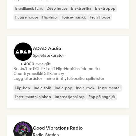
Brasiliansk funk
Deep house
Elektronika
Elektropop
Future house
Hip-hop
House-musikk
Tech House
ADAD Audio
Spillelistekurator
> 4900 svar gitt
Beats/Lo-fi
Chill/Lo-fi Hip-Hop
Klassisk musikk
Countrymusikk
Drill/Jersey
Legg til artister i mine innflytelsesrike spillelister
Hip-hop
Indie-folk
Indie-pop
Indie-rock
Instrumental
Instrumental hiphop
Internasjonal rap
Rap på engelsk
Good Vibrations Radio
Radio-Stasjon