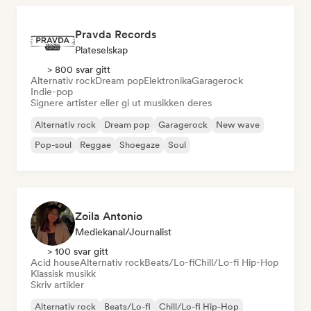
Pravda Records
Plateselskap
> 800 svar gitt
Alternativ rock
Dream pop
Elektronika
Garagerock
Indie-pop
Signere artister eller gi ut musikken deres
Alternativ rock
Dream pop
Garagerock
New wave
Pop-soul
Reggae
Shoegaze
Soul
Zoila Antonio
Mediekanal/journalist
> 100 svar gitt
Acid house
Alternativ rock
Beats/Lo-fi
Chill/Lo-fi Hip-Hop
Klassisk musikk
Skriv artikler
Alternativ rock
Beats/Lo-fi
Chill/Lo-fi Hip-Hop