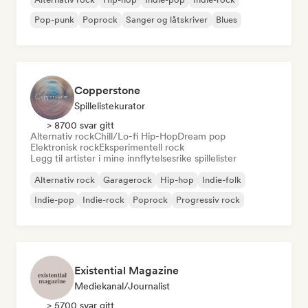
Pop-punk
Poprock
Sanger og låtskriver
Blues
Copperstone
Spillelistekurator
> 8700 svar gitt
Alternativ rock
Chill/Lo-fi Hip-Hop
Dream pop
Elektronisk rock
Eksperimentell rock
Legg til artister i mine innflytelsesrike spillelister
Alternativ rock
Garagerock
Hip-hop
Indie-folk
Indie-pop
Indie-rock
Poprock
Progressiv rock
Existential Magazine
Mediekanal/journalist
> 5700 svar gitt