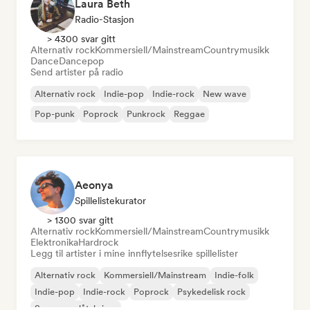
Laura Beth
Radio-Stasjon
> 4300 svar gitt
Alternativ rock
Kommersiell/Mainstream
Countrymusikk
Dance
Dancepop
Send artister på radio
Alternativ rock
Indie-pop
Indie-rock
New wave
Pop-punk
Poprock
Punkrock
Reggae
Aeonya
Spillelistekurator
> 1300 svar gitt
Alternativ rock
Kommersiell/Mainstream
Countrymusikk
Elektronika
Hardrock
Legg til artister i mine innflytelsesrike spillelister
Alternativ rock
Kommersiell/Mainstream
Indie-folk
Indie-pop
Indie-rock
Poprock
Psykedelisk rock
Sanger og låtskriver