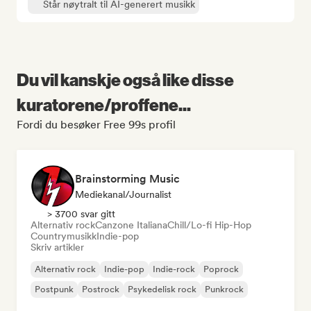
Står nøytralt til AI-generert musikk
Du vil kanskje også like disse
kuratorene/proffene...
Fordi du besøker Free 99s profil
Brainstorming Music
Mediekanal/journalist
> 3700 svar gitt
Alternativ rock
Canzone Italiana
Chill/Lo-fi Hip-Hop
Countrymusikk
Indie-pop
Skriv artikler
Alternativ rock
Indie-pop
Indie-rock
Poprock
Postpunk
Postrock
Psykedelisk rock
Punkrock