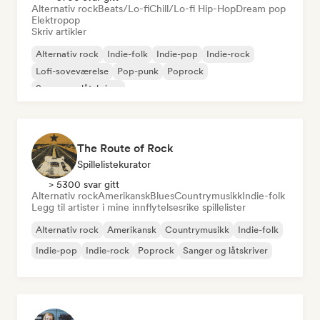
Alternativ rock
Beats/Lo-fi
Chill/Lo-fi Hip-Hop
Dream pop
Elektropop
Skriv artikler
Alternativ rock
Indie-folk
Indie-pop
Indie-rock
Lofi-soveværelse
Pop-punk
Poprock
Sanger og låtskriver
The Route of Rock
Spillelistekurator
> 5300 svar gitt
Alternativ rock
Amerikansk
Blues
Countrymusikk
Indie-folk
Legg til artister i mine innflytelsesrike spillelister
Alternativ rock
Amerikansk
Countrymusikk
Indie-folk
Indie-pop
Indie-rock
Poprock
Sanger og låtskriver