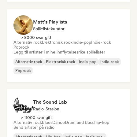
Matt's Playlists
Spillelistekurator
> 8000 svar gitt
Alternativ rock
Elektronisk rock
Indie-pop
Indie-rock
Poprock
Legg til artister i mine innflytelsesrike spillelister
Alternativ rock
Elektronisk rock
Indie-pop
Indie-rock
Poprock
The Sound Lab
Radio-Stasjon
> 11000 svar gitt
Alternativ rock
Blues
Dance
Drum and Bass
Hip-hop
Send artister på radio
Alternativ rock
Hip-hop
Indie-pop
Indie-rock