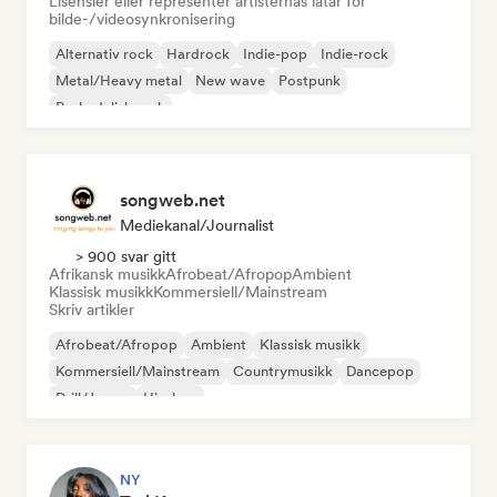
Lisensier eller representer artisternas låtar för
bilde-/videosynkronisering
Alternativ rock
Hardrock
Indie-pop
Indie-rock
Metal/Heavy metal
New wave
Postpunk
Psykedelisk rock
songweb.net
Mediekanal/journalist
> 900 svar gitt
Afrikansk musikk
Afrobeat/Afropop
Ambient
Klassisk musikk
Kommersiell/Mainstream
Skriv artikler
Afrobeat/Afropop
Ambient
Klassisk musikk
Kommersiell/Mainstream
Countrymusikk
Dancepop
Drill/Jersey
Hip-hop
NY