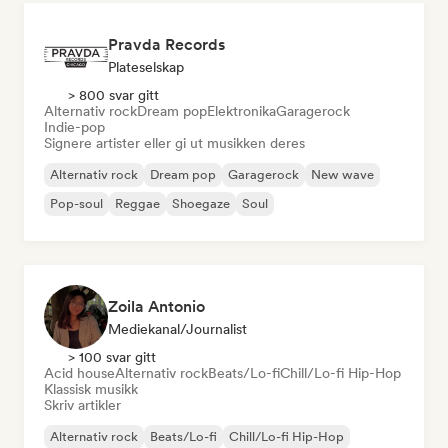
Pravda Records
Plateselskap
> 800 svar gitt
Alternativ rock
Dream pop
Elektronika
Garagerock
Indie-pop
Signere artister eller gi ut musikken deres
Alternativ rock
Dream pop
Garagerock
New wave
Pop-soul
Reggae
Shoegaze
Soul
Zoila Antonio
Mediekanal/journalist
> 100 svar gitt
Acid house
Alternativ rock
Beats/Lo-fi
Chill/Lo-fi Hip-Hop
Klassisk musikk
Skriv artikler
Alternativ rock
Beats/Lo-fi
Chill/Lo-fi Hip-Hop