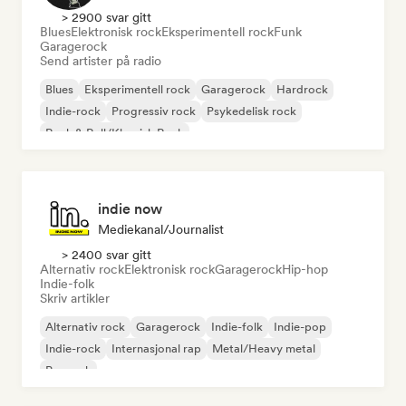
> 2900 svar gitt
Blues
Elektronisk rock
Eksperimentell rock
Funk
Garagerock
Send artister på radio
Blues
Eksperimentell rock
Garagerock
Hardrock
Indie-rock
Progressiv rock
Psykedelisk rock
Rock & Roll/Klassisk Rock
indie now
Mediekanal/journalist
> 2400 svar gitt
Alternativ rock
Elektronisk rock
Garagerock
Hip-hop
Indie-folk
Skriv artikler
Alternativ rock
Garagerock
Indie-folk
Indie-pop
Indie-rock
Internasjonal rap
Metal/Heavy metal
Poprock