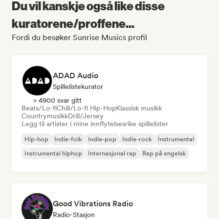
Du vil kanskje også like disse
kuratorene/proffene...
Fordi du besøker Sunrise Musics profil
ADAD Audio
Spillelistekurator
> 4900 svar gitt
Beats/Lo-fi
Chill/Lo-fi Hip-Hop
Klassisk musikk
Countrymusikk
Drill/Jersey
Legg til artister i mine innflytelsesrike spillelister
Hip-hop
Indie-folk
Indie-pop
Indie-rock
Instrumental
Instrumental hiphop
Internasjonal rap
Rap på engelsk
Good Vibrations Radio
Radio-Stasjon