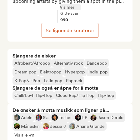
upcoming artists by giving them a spot in the pl...
Vis mer
Gitte svar
990
Se lignende kuratorer
Sjangere de elsker
Afrobeat/Afropop
Alternativ rock
Dancepop
Dream pop
Elektropop
Hyperpop
Indie-pop
K-Pop/J-Pop
Latin pop
Poprock
Sjangere de også er åpne for å motta
Chill/Lo-fi Hip-Hop
Cloud Rap/Hip Hop
Hip-hop
De ønsker å motta musikk som ligner på...
Adele
Sia
Tesher
LP
Jason Derulo
Måneskin
Jessie J
Ariana Grande
Vis alle +11