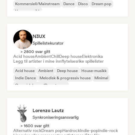
Kommersiell/Mainstream
Dance
Disco
Dream pop
House-musikk
N3UX
Spillelistekurator
> 2800 svar gitt
Acid house
Ambient
Chill
Deep house
Elektronika
Legg til artister i mine innflytelsesrike spillelister
Acid house
Ambient
Deep house
House-musikk
Indie Dance
Melodisk & progressiv house
Minimal
Organisk house/Downtempo
Lorenzo Lautz
Synkroniseringsansvarlig
> 1600 svar gitt
Alternativ rock
Dream pop
Hardrock
Indie-pop
Indie-rock