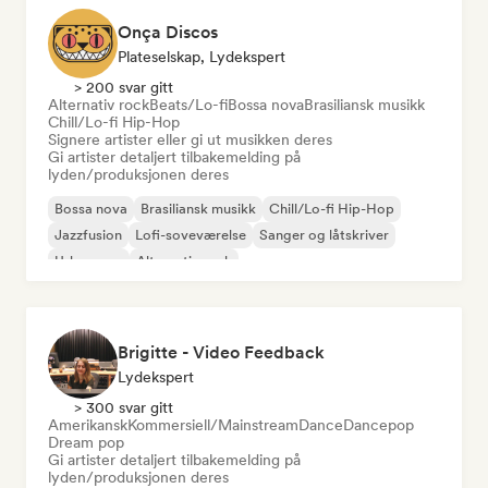
Onça Discos
Plateselskap, Lydekspert
> 200 svar gitt
Alternativ rock
Beats/Lo-fi
Bossa nova
Brasiliansk musikk
Chill/Lo-fi Hip-Hop
Signere artister eller gi ut musikken deres
Gi artister detaljert tilbakemelding på
lyden/produksjonen deres
Bossa nova
Brasiliansk musikk
Chill/Lo-fi Hip-Hop
Jazzfusion
Lofi-soveværelse
Sanger og låtskriver
Urban pop
Alternativ rock
Brigitte - Video Feedback
Lydekspert
> 300 svar gitt
Amerikansk
Kommersiell/Mainstream
Dance
Dancepop
Dream pop
Gi artister detaljert tilbakemelding på
lyden/produksjonen deres