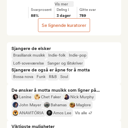
Vis mer
Svarprosent
Deling i
Gitte svar
88%
3 dager
789
Se lignende kuratorer
Sjangere de elsker
Brasiliansk musikk
Indie-folk
Indie-pop
Lofi-soveværelse
Sanger og låtskriver
Sjangere de også er åpne for å motta
Bossa nova
Funk
R&B
Soul
De ønsker å motta musikk som ligner på...
Lenine
Chet Faker
Nick Murphy
John Mayer
Bahamas
Maglore
ANAVITÓRIA
Amos Lee
Vis alle +7
Viktigste muligheter