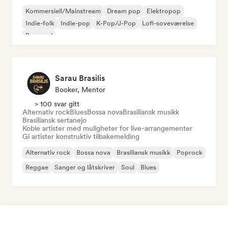
Kommersiell/Mainstream
Dream pop
Elektropop
Indie-folk
Indie-pop
K-Pop/J-Pop
Lofi-soveværelse
Pop-soul
Sarau Brasilis
Booker, Mentor
> 100 svar gitt
Alternativ rock
Blues
Bossa nova
Brasiliansk musikk
Brasiliansk sertanejo
Koble artister med muligheter for live-arrangementer
Gi artister konstruktiv tilbakemelding
Alternativ rock
Bossa nova
Brasiliansk musikk
Poprock
Reggae
Sanger og låtskriver
Soul
Blues