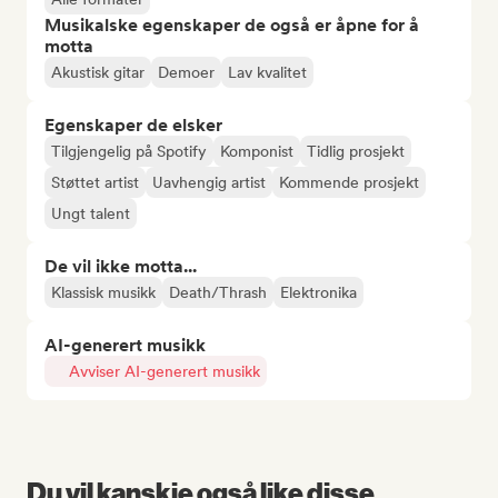
Musikalske egenskaper de også er åpne for å
motta
Akustisk gitar
Demoer
Lav kvalitet
Egenskaper de elsker
Tilgjengelig på Spotify
Komponist
Tidlig prosjekt
Støttet artist
Uavhengig artist
Kommende prosjekt
Ungt talent
De vil ikke motta...
Klassisk musikk
Death/Thrash
Elektronika
AI-generert musikk
Avviser AI-generert musikk
Du vil kanskje også like disse