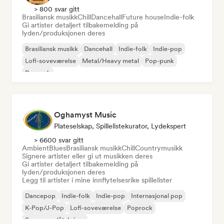
> 800 svar gitt
Brasiliansk musikk
Chill
Dancehall
Future house
Indie-folk
Gi artister detaljert tilbakemelding på
lyden/produksjonen deres
Brasiliansk musikk
Dancehall
Indie-folk
Indie-pop
Lofi-soveværelse
Metal/Heavy metal
Pop-punk
Poprock
Oghamyst Music
Plateselskap, Spillelistekurator, Lydekspert
> 6600 svar gitt
Ambient
Blues
Brasiliansk musikk
Chill
Countrymusikk
Signere artister eller gi ut musikken deres
Gi artister detaljert tilbakemelding på
lyden/produksjonen deres
Legg til artister i mine innflytelsesrike spillelister
Dancepop
Indie-folk
Indie-pop
Internasjonal pop
K-Pop/J-Pop
Lofi-soveværelse
Poprock
Sanger og låtskriver