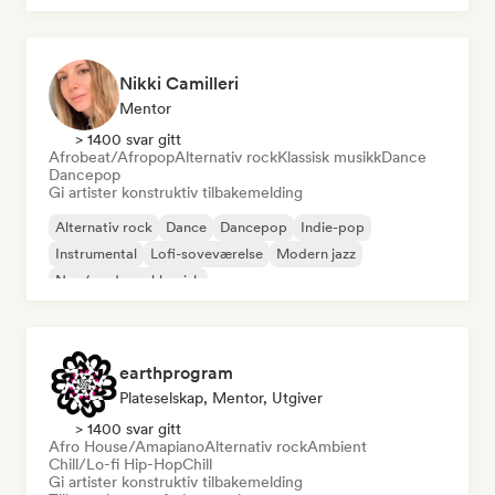
Nikki Camilleri
Mentor
> 1400 svar gitt
Afrobeat/Afropop
Alternativ rock
Klassisk musikk
Dance
Dancepop
Gi artister konstruktiv tilbakemelding
Alternativ rock
Dance
Dancepop
Indie-pop
Instrumental
Lofi-soveværelse
Modern jazz
Neo/moderne klassisk
earthprogram
Plateselskap, Mentor, Utgiver
> 1400 svar gitt
Afro House/Amapiano
Alternativ rock
Ambient
Chill/Lo-fi Hip-Hop
Chill
Gi artister konstruktiv tilbakemelding