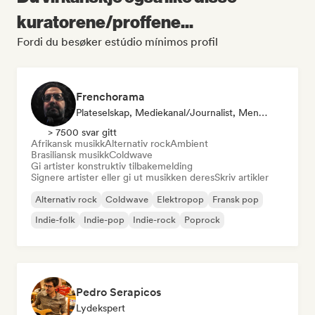
kuratorene/proffene...
Fordi du besøker estúdio mínimos profil
Frenchorama
Plateselskap, Mediekanal/journalist, Mentor
> 7500 svar gitt
Afrikansk musikk
Alternativ rock
Ambient
Brasiliansk musikk
Coldwave
Gi artister konstruktiv tilbakemelding
Signere artister eller gi ut musikken deres
Skriv artikler
Alternativ rock
Coldwave
Elektropop
Fransk pop
Indie-folk
Indie-pop
Indie-rock
Poprock
Pedro Serapicos
Lydekspert