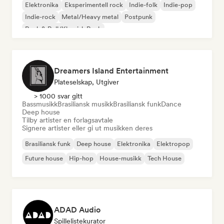
Elektronika
Eksperimentell rock
Indie-folk
Indie-pop
Indie-rock
Metal/Heavy metal
Postpunk
Rock & Roll/Klassisk Rock
Dreamers Island Entertainment
Plateselskap, Utgiver
> 1000 svar gitt
Bassmusikk
Brasiliansk musikk
Brasiliansk funk
Dance
Deep house
Tilby artister en forlagsavtale
Signere artister eller gi ut musikken deres
Brasiliansk funk
Deep house
Elektronika
Elektropop
Future house
Hip-hop
House-musikk
Tech House
ADAD Audio
Spillelistekurator