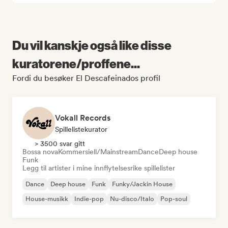
Du vil kanskje også like disse
kuratorene/proffene...
Fordi du besøker El Descafeinados profil
Vokall Records
Spillelistekurator
> 3500 svar gitt
Bossa nova
Kommersiell/Mainstream
Dance
Deep house
Funk
Legg til artister i mine innflytelsesrike spillelister
Dance
Deep house
Funk
Funky/Jackin House
House-musikk
Indie-pop
Nu-disco/Italo
Pop-soul