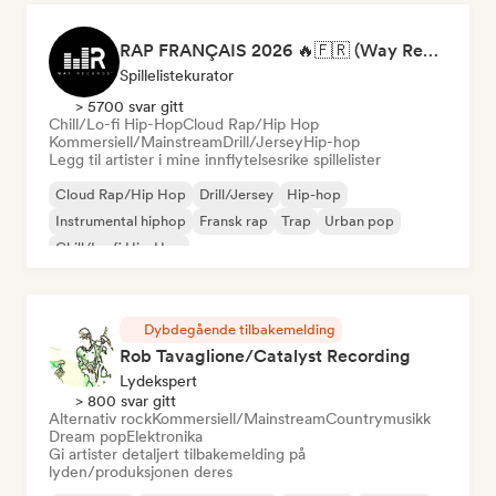
RAP FRANÇAIS 2026 🔥🇫🇷 (Way Records)
Spillelistekurator
> 5700 svar gitt
Chill/Lo-fi Hip-Hop
Cloud Rap/Hip Hop
Kommersiell/Mainstream
Drill/Jersey
Hip-hop
Legg til artister i mine innflytelsesrike spillelister
Cloud Rap/Hip Hop
Drill/Jersey
Hip-hop
Instrumental hiphop
Fransk rap
Trap
Urban pop
Chill/Lo-fi Hip-Hop
Dybdegående tilbakemelding
Rob Tavaglione/Catalyst Recording
Lydekspert
> 800 svar gitt
Alternativ rock
Kommersiell/Mainstream
Countrymusikk
Dream pop
Elektronika
Gi artister detaljert tilbakemelding på
lyden/produksjonen deres