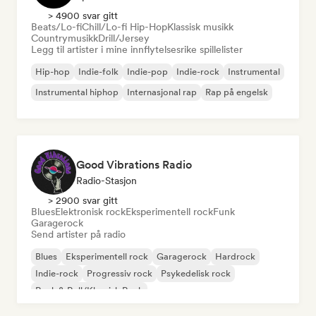
> 4900 svar gitt
Beats/Lo-fi
Chill/Lo-fi Hip-Hop
Klassisk musikk
Countrymusikk
Drill/Jersey
Legg til artister i mine innflytelsesrike spillelister
Hip-hop
Indie-folk
Indie-pop
Indie-rock
Instrumental
Instrumental hiphop
Internasjonal rap
Rap på engelsk
Good Vibrations Radio
Radio-Stasjon
> 2900 svar gitt
Blues
Elektronisk rock
Eksperimentell rock
Funk
Garagerock
Send artister på radio
Blues
Eksperimentell rock
Garagerock
Hardrock
Indie-rock
Progressiv rock
Psykedelisk rock
Rock & Roll/Klassisk Rock