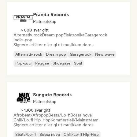
Pravda Records
Plateselskap
> 800 svar gitt
Alternativ rock
Dream pop
Elektronika
Garagerock
Indie-pop
Signere artister eller gi ut musikken deres
Alternativ rock
Dream pop
Garagerock
New wave
Pop-soul
Reggae
Shoegaze
Soul
Sungate Records
Plateselskap
> 1300 svar gitt
Afrobeat/Afropop
Beats/Lo-fi
Bossa nova
Chill/Lo-fi Hip-Hop
Kommersiell/Mainstream
Signere artister eller gi ut musikken deres
Beats/Lo-fi
Bossa nova
Chill/Lo-fi Hip-Hop