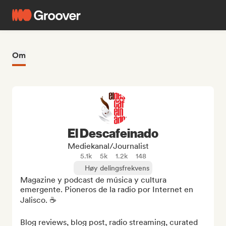
Om
El Descafeinado
Mediekanal/journalist
5.1k
5k
1.2k
148
Høy delingsfrekvens
Magazine y podcast de música y cultura 
emergente. Pioneros de la radio por Internet en 
Jalisco. ☕

Blog reviews, blog post, radio streaming, curated 