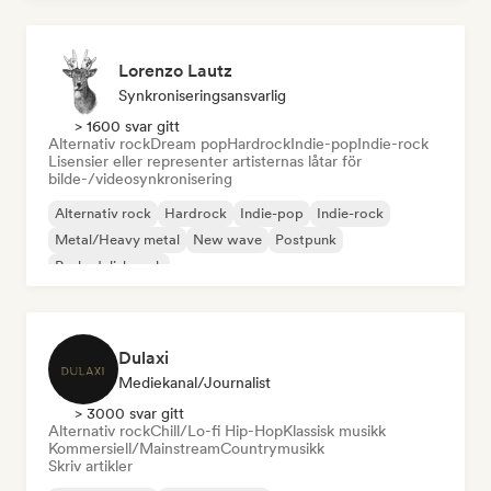
Lorenzo Lautz
Synkroniseringsansvarlig
> 1600 svar gitt
Alternativ rock
Dream pop
Hardrock
Indie-pop
Indie-rock
Lisensier eller representer artisternas låtar för
bilde-/videosynkronisering
Alternativ rock
Hardrock
Indie-pop
Indie-rock
Metal/Heavy metal
New wave
Postpunk
Psykedelisk rock
Dulaxi
Mediekanal/journalist
> 3000 svar gitt
Alternativ rock
Chill/Lo-fi Hip-Hop
Klassisk musikk
Kommersiell/Mainstream
Countrymusikk
Skriv artikler