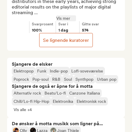
distributors in these early years, achieving strong 
editorial results on the playlists of major digital 
streaming ...
Vis mer
Svarprosent
Svar i
Gitte svar
100%
1 dag
574
Se lignende kuratorer
Sjangere de elsker
Elektropop
Funk
Indie-pop
Lofi-soveværelse
Poprock
Pop-soul
R&B
Soul
Synthpop
Urban pop
Sjangere de også er åpne for å motta
Alternativ rock
Beats/Lo-fi
Canzone Italiana
Chill/Lo-fi Hip-Hop
Elektronika
Elektronisk rock
Vis alle +4
De ønsker å motta musikk som ligner på...
Olly
Lazza
Joan Thiele