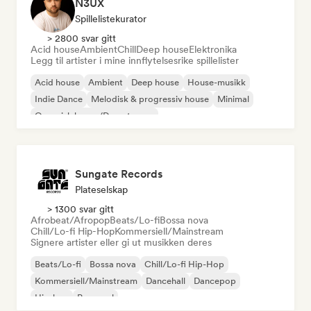
N3UX
Spillelistekurator
> 2800 svar gitt
Acid house
Ambient
Chill
Deep house
Elektronika
Legg til artister i mine innflytelsesrike spillelister
Acid house
Ambient
Deep house
House-musikk
Indie Dance
Melodisk & progressiv house
Minimal
Organisk house/Downtempo
Sungate Records
Plateselskap
> 1300 svar gitt
Afrobeat/Afropop
Beats/Lo-fi
Bossa nova
Chill/Lo-fi Hip-Hop
Kommersiell/Mainstream
Signere artister eller gi ut musikken deres
Beats/Lo-fi
Bossa nova
Chill/Lo-fi Hip-Hop
Kommersiell/Mainstream
Dancehall
Dancepop
Hip-hop
Pop-soul