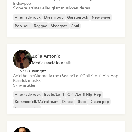
Indie-pop
Signere artister eller gi ut musikken deres
Alternativ rock
Dream pop
Garagerock
New wave
Pop-soul
Reggae
Shoegaze
Soul
Zoila Antonio
Mediekanal/journalist
> 100 svar gitt
Acid house
Alternativ rock
Beats/Lo-fi
Chill/Lo-fi Hip-Hop
Klassisk musikk
Skriv artikler
Alternativ rock
Beats/Lo-fi
Chill/Lo-fi Hip-Hop
Kommersiell/Mainstream
Dance
Disco
Dream pop
House-musikk