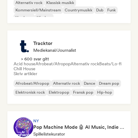
Alternativ rock
Klassisk musikk
Kommersiell/Mainstream
Countrymusikk
Dub
Funk
Hardcore
Hip-hop
Tracktor
Mediekanal/journalist
> 600 svar gitt
Acid house
Afrobeat/Afropop
Alternativ rock
Beats/Lo-fi
Chill House
Skriv artikler
Afrobeat/Afropop
Alternativ rock
Dance
Dream pop
Elektronisk rock
Elektropop
Fransk pop
Hip-hop
NY
Pop Machine Mode 🤖 AI Music, Indie Pop & Dream Pop
Spillelistekurator