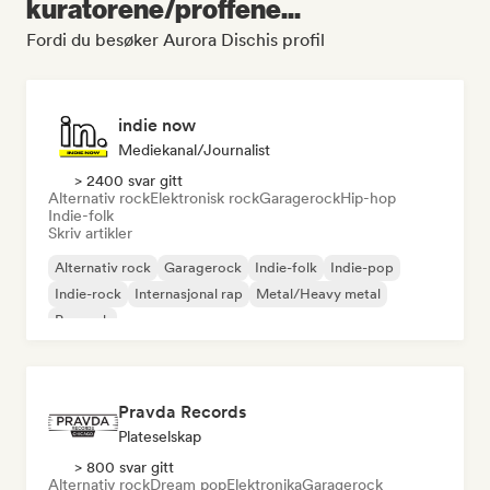
kuratorene/proffene...
Fordi du besøker Aurora Dischis profil
indie now
Mediekanal/journalist
> 2400 svar gitt
Alternativ rock
Elektronisk rock
Garagerock
Hip-hop
Indie-folk
Skriv artikler
Alternativ rock
Garagerock
Indie-folk
Indie-pop
Indie-rock
Internasjonal rap
Metal/Heavy metal
Poprock
Pravda Records
Plateselskap
> 800 svar gitt
Alternativ rock
Dream pop
Elektronika
Garagerock