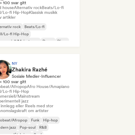
> 100 svar gitt
d house
Alternativ rock
Beats/Lo-fi
ll/Lo-fi Hip-Hop
Klassisk musikk
v artikler
ernativ rock
Beats/Lo-fi
ll/Lo-fi Hip-Hop
mmersiell/Mainstream
Dance
Disco
eam pop
House-musikk
NY
Zhakira Razhé
Sosiale Medier-Influencer
< 100 svar gitt
obeat/Afropop
Afro House/Amapiano
ll/Lo-fi Hip-Hop
mersiell/Mainstream
erimentell jazz
innlegg eller Reels med stor
nnomslagskraft om artister
robeat/Afropop
Funk
Hip-hop
dern jazz
Pop-soul
R&B
ger og låtskriver
Soul