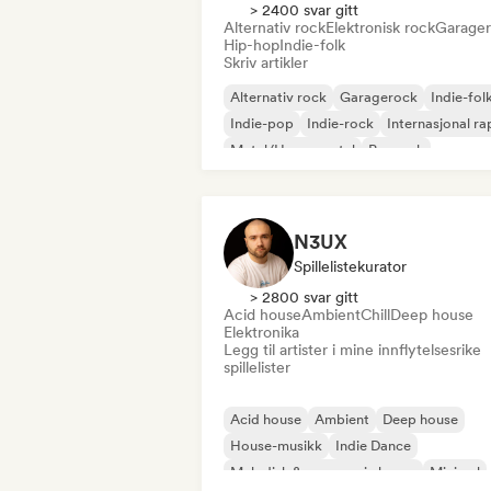
> 2400 svar gitt
Alternativ rock
Elektronisk rock
Garage
Hip-hop
Indie-folk
Skriv artikler
Alternativ rock
Garagerock
Indie-fol
Indie-pop
Indie-rock
Internasjonal ra
Metal/Heavy metal
Poprock
N3UX
Spillelistekurator
> 2800 svar gitt
Acid house
Ambient
Chill
Deep house
Elektronika
Legg til artister i mine innflytelsesrike
spillelister
Acid house
Ambient
Deep house
House-musikk
Indie Dance
Melodisk & progressiv house
Minimal