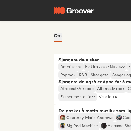
Om
Sjangere de elsker
Amerikansk
Elektro Jazz/Nu Jazz
E
Poprock
R&B
Shoegaze
Sanger og 
Sjangere de også er åpne for å m
Afrobeat/Afropop
Alternativ rock
C
Eksperimentell jazz
Vis alle +4
De ønsker å motta musikk som lig
Courtney Marie Andrews
Cud
Big Red Machine
Alabama Sh