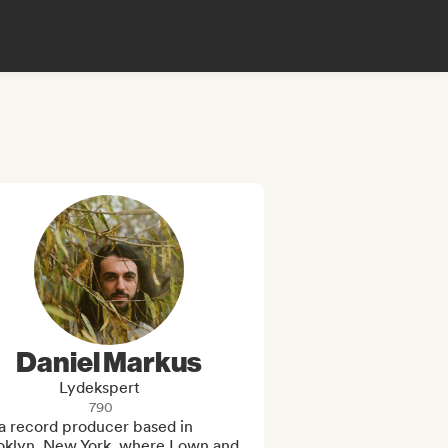
Daniel Markus
Lydekspert
790
a record producer based in 
oklyn, New York, where I own and 