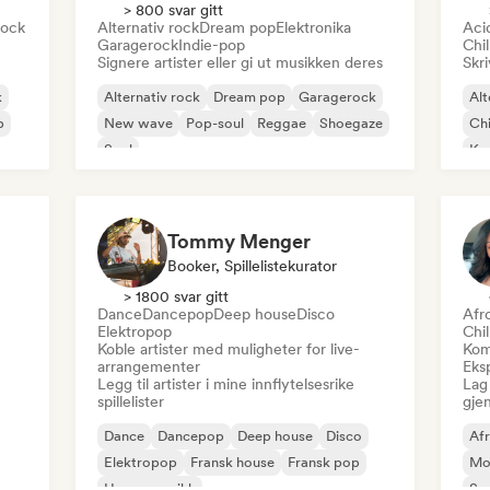
> 800 svar gitt
rock
Alternativ rock
Dream pop
Elektronika
Aci
Garagerock
Indie-pop
Chi
Signere artister eller gi ut musikken deres
Skri
k
Alternativ rock
Dream pop
Garagerock
Alt
p
New wave
Pop-soul
Reggae
Shoegaze
Chi
Soul
Ko
Dr
Tommy Menger
Booker, Spillelistekurator
> 1800 svar gitt
Dance
Dancepop
Deep house
Disco
Afr
Elektropop
Chi
Koble artister med muligheter for live-
Kom
arrangementer
Eksp
Legg til artister i mine innflytelsesrike
Lag 
spillelister
gje
Dance
Dancepop
Deep house
Disco
Af
Elektropop
Fransk house
Fransk pop
Mo
House-musikk
San