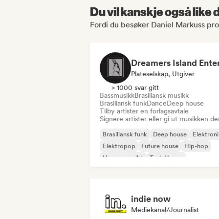
Du vil kanskje også like
Fordi du besøker Daniel Markuss prof
Plateselskap, Utgiver
> 1000 svar gitt
Bassmusikk
Brasiliansk musikk
Brasiliansk funk
Dance
Deep house
Tilby artister en forlagsavtale
Signere artister eller gi ut musikken de
Brasiliansk funk
Deep house
Elektron
Elektropop
Future house
Hip-hop
House-musikk
Tech House
indie now
Mediekanal/journalist