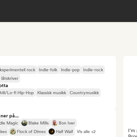
ksperimentell rock
Indie-folk
Indie-pop
Indie-rock
låtskriver
otta
hill/Lo-fi Hip-Hop
Klassisk musikk
Countrymusikk
ner på...
dle Magic
Blake Mills
Bon Iver
I'm 
akes
Flock of Dimes
Half Waif
Vis alle +2
Bro