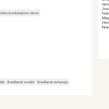
oper
Jun
å lyden/produksjonen deres
feat
Mag
Horn
few.
ikk
Brasiliansk musikk
Brasiliansk sertanejo