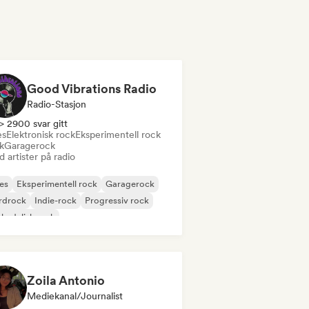
Good Vibrations Radio
Radio-Stasjon
> 2900 svar gitt
es
Elektronisk rock
Eksperimentell rock
k
Garagerock
 artister på radio
es
Eksperimentell rock
Garagerock
rdrock
Indie-rock
Progressiv rock
kedelisk rock
k & Roll/Klassisk Rock
Zoila Antonio
Mediekanal/journalist