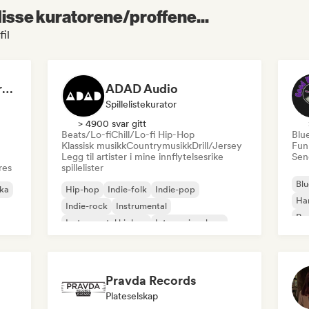
 disse kuratorene/proffene...
il
Dreamers Island Entertainment
ADAD Audio
Spillelistekurator
> 4900 svar gitt
Beats/Lo-fi
Chill/Lo-fi Hip-Hop
Blu
Klassisk musikk
Countrymusikk
Drill/Jersey
Fun
Legg til artister i mine innflytelsesrike
Send
res
spillelister
Blu
ika
Hip-hop
Indie-folk
Indie-pop
Ha
Indie-rock
Instrumental
Psy
Instrumental hiphop
Internasjonal rap
Roc
Rap på engelsk
Pravda Records
Plateselskap