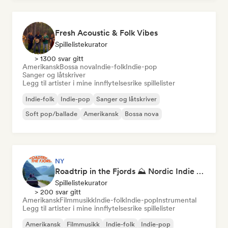
Fresh Acoustic & Folk Vibes
Spillelistekurator
> 1300 svar gitt
Amerikansk
Bossa nova
Indie-folk
Indie-pop
Sanger og låtskriver
Legg til artister i mine innflytelsesrike spillelister
Indie-folk
Indie-pop
Sanger og låtskriver
Soft pop/ballade
Amerikansk
Bossa nova
NY
Roadtrip in the Fjords ⛰️ Nordic Indie Folk & Singer-Songwriter
Spillelistekurator
> 200 svar gitt
Amerikansk
Filmmusikk
Indie-folk
Indie-pop
Instrumental
Legg til artister i mine innflytelsesrike spillelister
Amerikansk
Filmmusikk
Indie-folk
Indie-pop