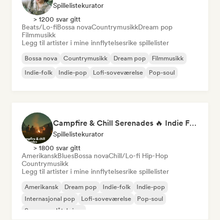
Spillelistekurator
> 1200 svar gitt
Beats/Lo-fi
Bossa nova
Countrymusikk
Dream pop
Filmmusikk
Legg til artister i mine innflytelsesrike spillelister
Bossa nova
Countrymusikk
Dream pop
Filmmusikk
Indie-folk
Indie-pop
Lofi-soveværelse
Pop-soul
Campfire & Chill Serenades 🔥 Indie Folk, Acoustic & Singer-Songwriter
Spillelistekurator
> 1800 svar gitt
Amerikansk
Blues
Bossa nova
Chill/Lo-fi Hip-Hop
Countrymusikk
Legg til artister i mine innflytelsesrike spillelister
Amerikansk
Dream pop
Indie-folk
Indie-pop
Internasjonal pop
Lofi-soveværelse
Pop-soul
Sanger og låtskriver