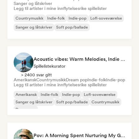
Sanger og låtskriver
Legg til artister i mine innflytelsesrike spillelister
Countrymusikk
Indie-folk
Indie-pop
Lofi-soveværelse
Sanger og låtskriver
Soft pop/ballade
Acoustic vibes: Warm Melodies, Indie Folk & Singer-Songwriter 🏞️
Spillelistekurator
> 2400 svar gitt
Amerikansk
Countrymusikk
Dream pop
Indie-folk
Indie-pop
Legg til artister i mine innflytelsesrike spillelister
Amerikansk
Indie-folk
Indie-pop
Lofi-soveværelse
Sanger og låtskriver
Soft pop/ballade
Countrymusikk
Dream pop
Pov: A Morning Spent Nurturing My Garden