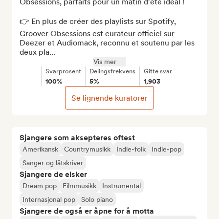
Obsessions, parfaits pour un matin d'été idéal !

👉 En plus de créer des playlists sur Spotify, 
Groover Obsessions est curateur officiel sur 
Deezer et Audiomack, reconnu et soutenu par les 
deux pla...
Vis mer
Svarprosent
Delingsfrekvens
Gitte svar
100%
5%
1,903
Se lignende kuratorer
Sjangere som aksepteres oftest
Amerikansk
Countrymusikk
Indie-folk
Indie-pop
Sanger og låtskriver
Sjangere de elsker
Dream pop
Filmmusikk
Instrumental
Internasjonal pop
Solo piano
Sjangere de også er åpne for å motta