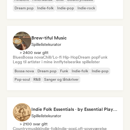
Dream pop
Indie-folk
Indie-pop
Indie-rock
Brew-tiful Music
Spillelistekurator
> 2400 svar gitt
Blues
Bossa nova
Chill/Lo-fi Hip-Hop
Dream pop
Funk
Legg til artister i mine innflytelsesrike spillelister
Bossa nova
Dream pop
Funk
Indie-folk
Indie-pop
Pop-soul
R&B
Sanger og låtskriver
Indie Folk Essentials · by Essential Playlists
Spillelistekurator
> 2100 svar gitt
Countrymusikk
Indie-folk
Indie-pop
Lofi-soveværelse