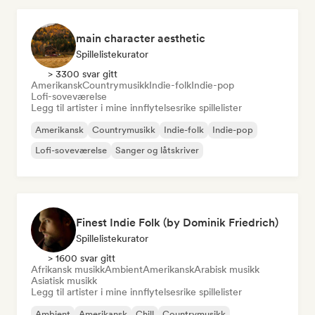
main character aesthetic
Spillelistekurator
> 3300 svar gitt
Amerikansk
Countrymusikk
Indie-folk
Indie-pop
Lofi-soveværelse
Legg til artister i mine innflytelsesrike spillelister
Amerikansk
Countrymusikk
Indie-folk
Indie-pop
Lofi-soveværelse
Sanger og låtskriver
Finest Indie Folk (by Dominik Friedrich)
Spillelistekurator
> 1600 svar gitt
Afrikansk musikk
Ambient
Amerikansk
Arabisk musikk
Asiatisk musikk
Legg til artister i mine innflytelsesrike spillelister
Ambient
Amerikansk
Chill
Countrymusikk