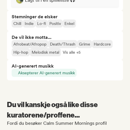
Lagt til i en spilleliste
Stemninger de elsker
Chill
Indie
Lo-fi
Positiv
Enkel
De vil ikke motta...
Afrobeat/Afropop
Death/Thrash
Grime
Hardcore
Hip-hop
Melodisk metal
Vis alle +5
AI-generert musikk
Aksepterer AI-generert musikk
Du vil kanskje også like disse
kuratorene/proffene...
Fordi du besøker Calm Summer Mornings profil