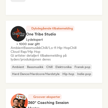
Dybdegående tilbakemelding
One Tribe Studio
Lydekspert
> 1000 svar gitt
Ambient
Bassmusikk
Chill/Lo-fi Hip-Hop
Chill
Cloud Rap/Hip Hop
Gi artister detaljert tilbakemelding på
lyden/produksjonen deres
Ambient
Bassmusikk
Chill
Elektronika
Fransk pop
Hard Dance/Hardcore/Hardstyle
Hip-hop
Indie-pop
Groover-eksperter
360° Coaching Session