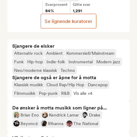
Svarprosent
Gitte svar
84%
1,291
Se lignende kuratorer
Sjangere de elsker
Alternativ rock
Ambient
Kommersiell/Mainstream
Funk
Hip-hop
Indie-folk
Instrumental
Modern jazz
Neo/moderne klassisk
Techno
Sjangere de også er åpne for å motta
Klassisk musikk
Cloud Rap/Hip Hop
Dancepop
Filmmusikk
Pop-punk
R&B
Vis alle +4
De ønsker å motta musikk som ligner på...
Brian Eno
Kendrick Lamar
Drake
Beyoncé
Rihanna
The National