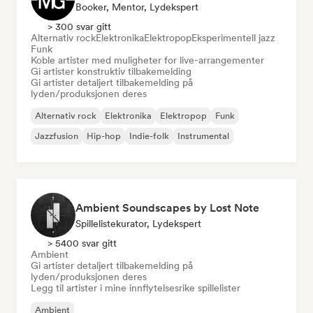
Booker, Mentor, Lydekspert
> 300 svar gitt
Alternativ rock
Elektronika
Elektropop
Eksperimentell jazz
Funk
Koble artister med muligheter for live-arrangementer
Gi artister konstruktiv tilbakemelding
Gi artister detaljert tilbakemelding på
lyden/produksjonen deres
Alternativ rock
Elektronika
Elektropop
Funk
Jazzfusion
Hip-hop
Indie-folk
Instrumental
Ambient Soundscapes by Lost Note
Spillelistekurator, Lydekspert
> 5400 svar gitt
Ambient
Gi artister detaljert tilbakemelding på
lyden/produksjonen deres
Legg til artister i mine innflytelsesrike spillelister
Ambient