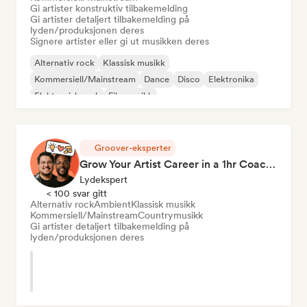
Gi artister konstruktiv tilbakemelding
Gi artister detaljert tilbakemelding på
lyden/produksjonen deres
Signere artister eller gi ut musikken deres
Alternativ rock
Klassisk musikk
Kommersiell/Mainstream
Dance
Disco
Elektronika
Elektronisk rock
Filmmusikk
Groover-eksperter
Grow Your Artist Career in a 1hr Coaching Session
Lydekspert
< 100 svar gitt
Alternativ rock
Ambient
Klassisk musikk
Kommersiell/Mainstream
Countrymusikk
Gi artister detaljert tilbakemelding på
lyden/produksjonen deres