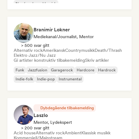
Neo/moderne klassisk
Branimir Lokner
Mediekanal/journalist, Mentor
> 500 svar gitt
Alternativ rock
Amerikansk
Countrymusikk
Death/Thrash
Elektro Jazz/Nu Jazz
Gi artister konstruktiv tilbakemelding
Skriv artikler
Funk
Jazzfusion
Garagerock
Hardcore
Hardrock
Indie-folk
Indie-pop
Instrumental
Dybdegående tilbakemelding
Laszlo
Mentor, Lydekspert
> 200 svar gitt
Acid house
Alternativ rock
Ambient
Klassisk musikk
Kommersiell/Mainstream