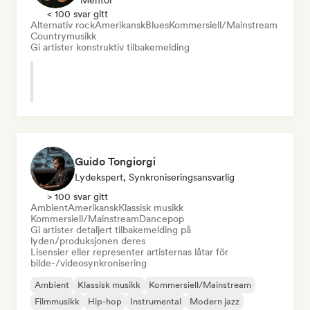
Mentor
< 100 svar gitt
Alternativ rock
Amerikansk
Blues
Kommersiell/Mainstream
Countrymusikk
Gi artister konstruktiv tilbakemelding
Guido Tongiorgi
Lydekspert, Synkroniseringsansvarlig
> 100 svar gitt
Ambient
Amerikansk
Klassisk musikk
Kommersiell/Mainstream
Dancepop
Gi artister detaljert tilbakemelding på
lyden/produksjonen deres
Lisensier eller representer artisternas låtar för
bilde-/videosynkronisering
Ambient
Klassisk musikk
Kommersiell/Mainstream
Filmmusikk
Hip-hop
Instrumental
Modern jazz