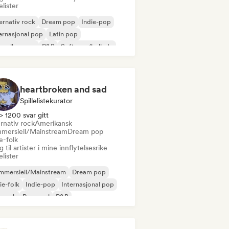
lelister
ernativ rock
Dream pop
Indie-pop
ernasjonal pop
Latin pop
velle scene
R&B
Soft pop/ballade
heartbroken and sad
Spillelistekurator
> 1200 svar gitt
rnativ rock
Amerikansk
mersiell/Mainstream
Dream pop
e-folk
 til artister i mine innflytelsesrike
lelister
mmersiell/Mainstream
Dream pop
ie-folk
Indie-pop
Internasjonal pop
prock
Pop-soul
R&B