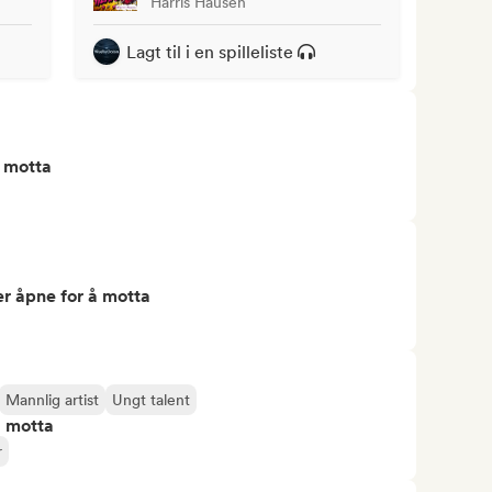
Harris Hausen
Lagt til i en spilleliste
å motta
r åpne for å motta
Mannlig artist
Ungt talent
å motta
r