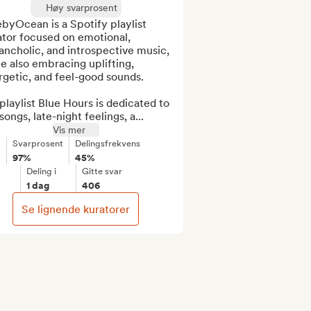
Høy svarprosent
byOcean is a Spotify playlist 
tor focused on emotional, 
ncholic, and introspective music, 
e also embracing uplifting, 
getic, and feel-good sounds.

laylist Blue Hours is dedicated to 
songs, late-night feelings, a...
Vis mer
Svarprosent
Delingsfrekvens
97%
45%
Deling i
Gitte svar
1 dag
406
Se lignende kuratorer