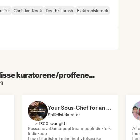
usikk
Christian Rock
Death/Thrash
Elektronisk rock
 disse kuratorene/proffene...
il
Your Sous-Chef for an Indie Evening
Spillelistekurator
> 1300 svar gitt
Bossa nova
Dancepop
Dream pop
Indie-folk
Alte
Indie-pop
Ind
Legg til artister i mine innflytelsesrike
Legg