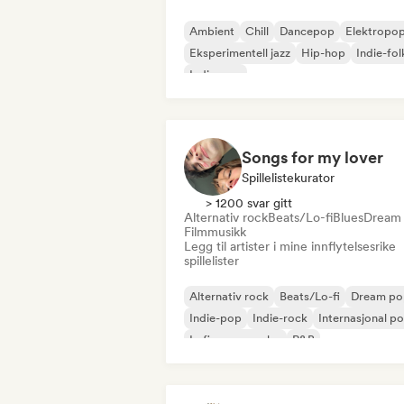
Ambient
Chill
Dancepop
Elektropo
Eksperimentell jazz
Hip-hop
Indie-fol
Indie-pop
Songs for my lover
Spillelistekurator
> 1200 svar gitt
Alternativ rock
Beats/Lo-fi
Blues
Dream
Filmmusikk
Legg til artister i mine innflytelsesrike
spillelister
Alternativ rock
Beats/Lo-fi
Dream po
Indie-pop
Indie-rock
Internasjonal p
Lofi-soveværelse
R&B