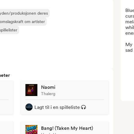
Blue
å lyden/produksjonen deres
cura
mela
omslagskraft om artister
whil
pillelister
ener
My p
sad 
heter
Naomi
Thalerg
Lagt til i en spilleliste
Bang! (Taken My Heart)