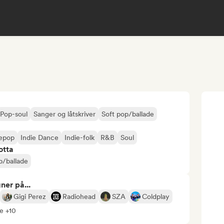
Pop-soul
Sanger og låtskriver
Soft pop/ballade
epop
Indie Dance
Indie-folk
R&B
Soul
otta
p/ballade
ner på...
Gigi Perez
Radiohead
SZA
Coldplay
le +10