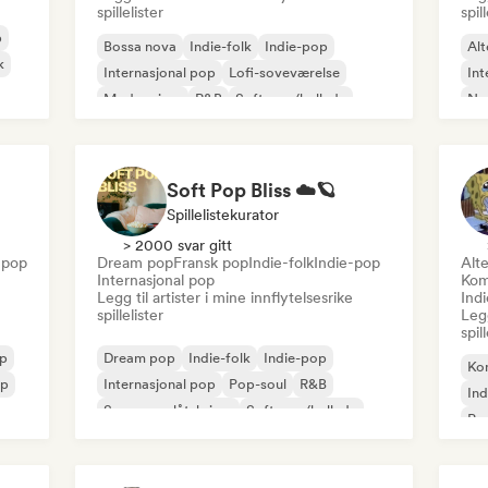
spillelister
spil
p
Bossa nova
Indie-folk
Indie-pop
Alt
k
Internasjonal pop
Lofi-soveværelse
Int
Modern jazz
R&B
Soft pop/ballade
Nou
Soft Pop Bliss ☁️🪐
Spillelistekurator
> 2000 svar gitt
 pop
Dream pop
Fransk pop
Indie-folk
Indie-pop
Alte
Internasjonal pop
Kom
Legg til artister i mine innflytelsesrike
Indi
spillelister
Legg
spil
p
Dream pop
Indie-folk
Indie-pop
Ko
op
Internasjonal pop
Pop-soul
R&B
Ind
Sanger og låtskriver
Soft pop/ballade
Po