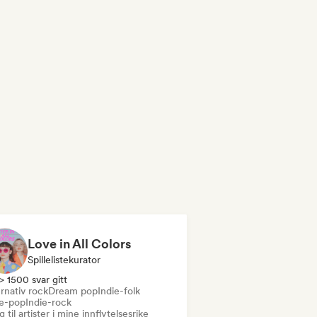
Love in All Colors
Spillelistekurator
> 1500 svar gitt
rnativ rock
Dream pop
Indie-folk
ie-pop
Indie-rock
 til artister i mine innflytelsesrike