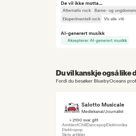
De vil ikke motta...
Alternativ rock
Barne- og ungdomsm
Eksperimentell rock
Vis alle +16
AI-generert musikk
Aksepterer AI-generert musikk
Du vil kanskje også like
Fordi du besøker BluebyOceans prof
Salotto Musicale
Mediekanal/journalist
> 2100 svar gitt
Ambient
Chill
Dancepop
Elektronika
Elektropop
Skriv artikler