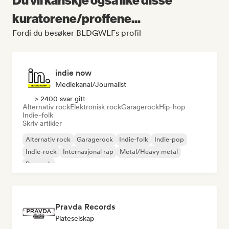
kuratorene/proffene...
Fordi du besøker BLDGWLFs profil
indie now
Mediekanal/journalist
> 2400 svar gitt
Alternativ rock
Elektronisk rock
Garagerock
Hip-hop
Indie-folk
Skriv artikler
Alternativ rock
Garagerock
Indie-folk
Indie-pop
Indie-rock
Internasjonal rap
Metal/Heavy metal
Poprock
Pravda Records
Plateselskap