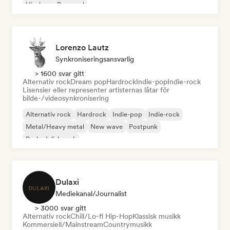
Hip-hop
Pop-soul
Lorenzo Lautz
Synkroniseringsansvarlig
> 1600 svar gitt
Alternativ rock
Dream pop
Hardrock
Indie-pop
Indie-rock
Lisensier eller representer artisternas låtar för
bilde-/videosynkronisering
Alternativ rock
Hardrock
Indie-pop
Indie-rock
Metal/Heavy metal
New wave
Postpunk
Psykedelisk rock
Dulaxi
Mediekanal/journalist
> 3000 svar gitt
Alternativ rock
Chill/Lo-fi Hip-Hop
Klassisk musikk
Kommersiell/Mainstream
Countrymusikk