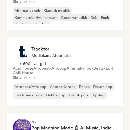
Skriv artikler
Alternativ rock
Klassisk musikk
Kommersiell/Mainstream
Countrymusikk
Dub
Funk
Hardcore
Hip-hop
Tracktor
Mediekanal/journalist
> 600 svar gitt
Acid house
Afrobeat/Afropop
Alternativ rock
Beats/Lo-fi
Chill House
Skriv artikler
Afrobeat/Afropop
Alternativ rock
Dance
Dream pop
Elektronisk rock
Elektropop
Fransk pop
Hip-hop
NY
Pop Machine Mode 🤖 AI Music, Indie Pop & Dream Pop