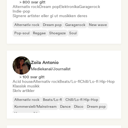
> 800 svar gitt
Alternativ rock
Dream pop
Elektronika
Garagerock
Indie-pop
Signere artister eller gi ut musikken deres
Alternativ rock
Dream pop
Garagerock
New wave
Pop-soul
Reggae
Shoegaze
Soul
Zoila Antonio
Mediekanal/journalist
> 100 svar gitt
Acid house
Alternativ rock
Beats/Lo-fi
Chill/Lo-fi Hip-Hop
Klassisk musikk
Skriv artikler
Alternativ rock
Beats/Lo-fi
Chill/Lo-fi Hip-Hop
Kommersiell/Mainstream
Dance
Disco
Dream pop
House-musikk