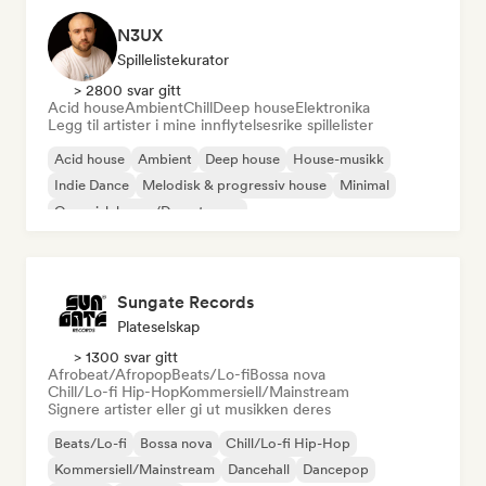
N3UX
Spillelistekurator
> 2800 svar gitt
Acid house
Ambient
Chill
Deep house
Elektronika
Legg til artister i mine innflytelsesrike spillelister
Acid house
Ambient
Deep house
House-musikk
Indie Dance
Melodisk & progressiv house
Minimal
Organisk house/Downtempo
Sungate Records
Plateselskap
> 1300 svar gitt
Afrobeat/Afropop
Beats/Lo-fi
Bossa nova
Chill/Lo-fi Hip-Hop
Kommersiell/Mainstream
Signere artister eller gi ut musikken deres
Beats/Lo-fi
Bossa nova
Chill/Lo-fi Hip-Hop
Kommersiell/Mainstream
Dancehall
Dancepop