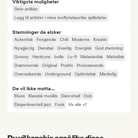
Viktigste muligheter
Skriv artikler
Legg til artister i mine innflytelsesrike spillelister
Stemninger de elsker
Autentisk
Fengende
Chill
Moderne
Kreativ
Nysgjerrig
Dansbar
Uvanlig
Energisk
God stemning
Groovy
Hardcore
Indie
Lo-fi
Melankolisk
Melodisk
Drømmende
Original
Positiv
Provoserende
Overraskende
Underground
Optimistisk
Merkelig
De vil ikke motta...
Blues
Klassisk musikk
Dancehall
Dub
Eksperimentell jazz
Funk
Vis alle +7
Du vil kanskje også like disse