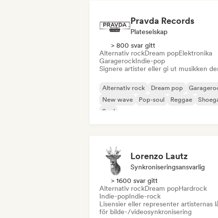
Pravda Records
Plateselskap
> 800 svar gitt
Alternativ rock
Dream pop
Elektronika
Garagerock
Indie-pop
Signere artister eller gi ut musikken de
Alternativ rock
Dream pop
Garagero
New wave
Pop-soul
Reggae
Shoeg
Soul
Lorenzo Lautz
Synkroniseringsansvarlig
> 1600 svar gitt
Alternativ rock
Dream pop
Hardrock
Indie-pop
Indie-rock
Lisensier eller representer artisternas l
för bilde-/videosynkronisering