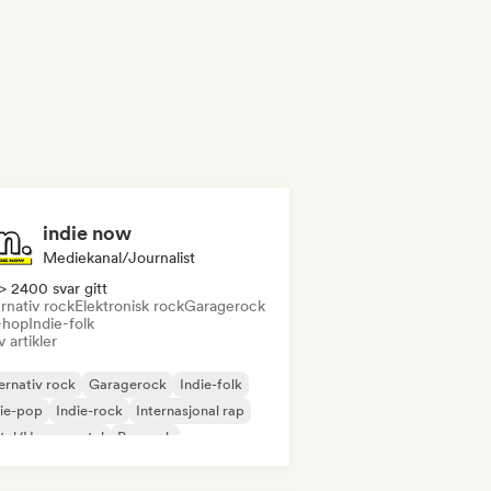
indie now
Mediekanal/journalist
> 2400 svar gitt
rnativ rock
Elektronisk rock
Garagerock
-hop
Indie-folk
v artikler
ernativ rock
Garagerock
Indie-folk
ie-pop
Indie-rock
Internasjonal rap
tal/Heavy metal
Poprock