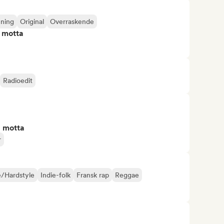
ning
Original
Overraskende
å motta
Radioedit
å motta
r
/Hardstyle
Indie-folk
Fransk rap
Reggae