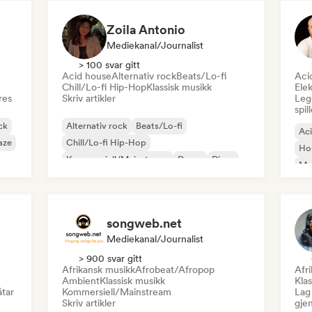
Zoila Antonio
Mediekanal/journalist
> 100 svar gitt
Acid house
Alternativ rock
Beats/Lo-fi
Aci
Chill/Lo-fi Hip-Hop
Klassisk musikk
Elek
res
Skriv artikler
Legg
spil
ck
Alternativ rock
Beats/Lo-fi
Ac
aze
Chill/Lo-fi Hip-Hop
Ho
Kommersiell/Mainstream
Dance
Disco
Mel
Dream pop
House-musikk
Or
songweb.net
Mediekanal/journalist
> 900 svar gitt
Afrikansk musikk
Afrobeat/Afropop
Afr
Ambient
Klassisk musikk
Klas
åtar
Kommersiell/Mainstream
Lag 
Skriv artikler
gje