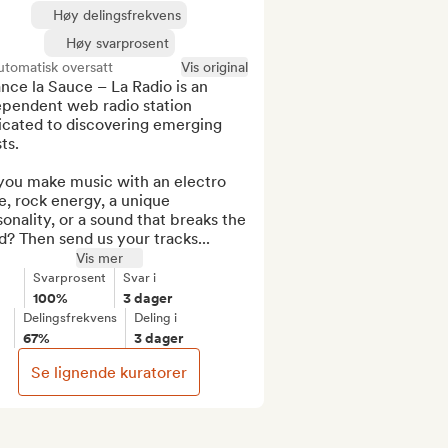
Høy delingsfrekvens
Høy svarprosent
tomatisk oversatt
Vis original
nce la Sauce – La Radio is an 
ependent web radio station 
icated to discovering emerging 
ts.

you make music with an electro 
, rock energy, a unique 
onality, or a sound that breaks the 
? Then send us your tracks...
Vis mer
Svarprosent
Svar i
100%
3 dager
Delingsfrekvens
Deling i
67%
3 dager
Se lignende kuratorer