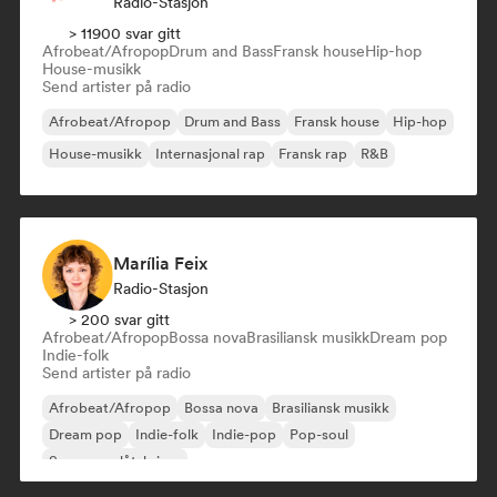
Radio-Stasjon
> 11900 svar gitt
Afrobeat/Afropop
Drum and Bass
Fransk house
Hip-hop
House-musikk
Send artister på radio
Afrobeat/Afropop
Drum and Bass
Fransk house
Hip-hop
House-musikk
Internasjonal rap
Fransk rap
R&B
Marília Feix
Radio-Stasjon
> 200 svar gitt
Afrobeat/Afropop
Bossa nova
Brasiliansk musikk
Dream pop
Indie-folk
Send artister på radio
Afrobeat/Afropop
Bossa nova
Brasiliansk musikk
Dream pop
Indie-folk
Indie-pop
Pop-soul
Sanger og låtskriver