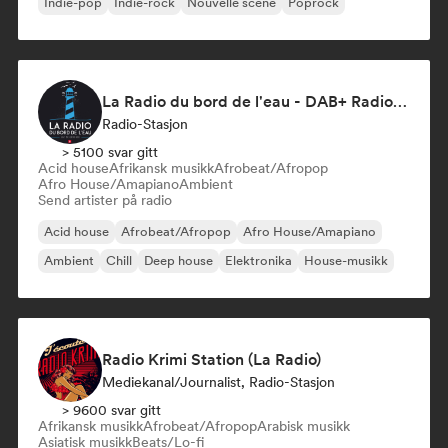
Indie-pop
Indie-rock
Nouvelle scene
Poprock
La Radio du bord de l'eau - DAB+ Radio Station (Switzerland)
Radio-Stasjon
> 5100 svar gitt
Acid house
Afrikansk musikk
Afrobeat/Afropop
Afro House/Amapiano
Ambient
Send artister på radio
Acid house
Afrobeat/Afropop
Afro House/Amapiano
Ambient
Chill
Deep house
Elektronika
House-musikk
Radio Krimi Station (La Radio)
Mediekanal/journalist, Radio-Stasjon
> 9600 svar gitt
Afrikansk musikk
Afrobeat/Afropop
Arabisk musikk
Asiatisk musikk
Beats/Lo-fi