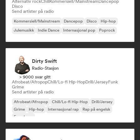
Alternativ rock
Chill
Kommersiell/Mainstream
Dancepop
Disco
Send artister på radio
Kommersiell/Mainstream
Dancepop
Disco
Hip-hop
Julemusikk
Indie Dance
Internasjonal pop
Poprock
Dirty Swift
Radio-Stasjon
> 9000 svar gitt
Afrobeat/Afropop
Chill/Lo-fi Hip-Hop
Drill/Jersey
Funk
Grime
Send artister på radio
Afrobeat/Afropop
Chill/Lo-fi Hip-Hop
Drill/Jersey
Grime
Hip-hop
Internasjonal rap
Rap på engelsk
Fransk rap