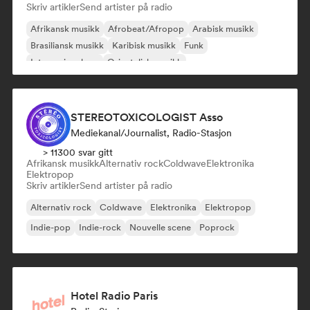
Skriv artikler
Send artister på radio
Afrikansk musikk
Afrobeat/Afropop
Arabisk musikk
Brasiliansk musikk
Karibisk musikk
Funk
Internasjonal rap
Orientalisk musikk
STEREOTOXICOLOGIST Asso
Mediekanal/journalist, Radio-Stasjon
> 11300 svar gitt
Afrikansk musikk
Alternativ rock
Coldwave
Elektronika
Elektropop
Skriv artikler
Send artister på radio
Alternativ rock
Coldwave
Elektronika
Elektropop
Indie-pop
Indie-rock
Nouvelle scene
Poprock
Hotel Radio Paris