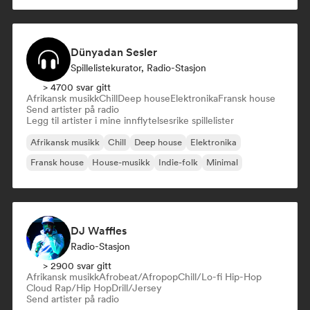
Dünyadan Sesler
Spillelistekurator, Radio-Stasjon
> 4700 svar gitt
Afrikansk musikk
Chill
Deep house
Elektronika
Fransk house
Send artister på radio
Legg til artister i mine innflytelsesrike spillelister
Afrikansk musikk
Chill
Deep house
Elektronika
Fransk house
House-musikk
Indie-folk
Minimal
DJ Waffles
Radio-Stasjon
> 2900 svar gitt
Afrikansk musikk
Afrobeat/Afropop
Chill/Lo-fi Hip-Hop
Cloud Rap/Hip Hop
Drill/Jersey
Send artister på radio