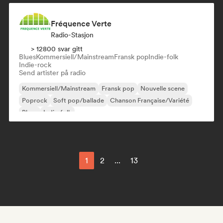
Fréquence Verte
Radio-Stasjon
> 12800 svar gitt
Blues
Kommersiell/Mainstream
Fransk pop
Indie-folk
Indie-rock
Send artister på radio
Kommersiell/Mainstream
Fransk pop
Nouvelle scene
Poprock
Soft pop/ballade
Chanson Française/Variété
Blues
Indie-folk
1
2
...
13