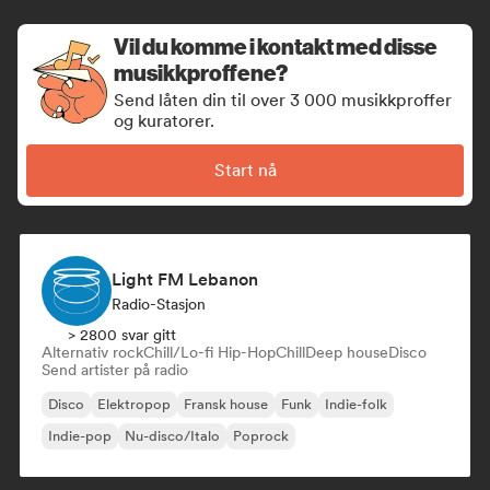
Vil du komme i kontakt med disse
musikkproffene?
Send låten din til over 3 000 musikkproffer
og kuratorer.
Start nå
Light FM Lebanon
Radio-Stasjon
> 2800 svar gitt
Alternativ rock
Chill/Lo-fi Hip-Hop
Chill
Deep house
Disco
Send artister på radio
Disco
Elektropop
Fransk house
Funk
Indie-folk
Indie-pop
Nu-disco/Italo
Poprock