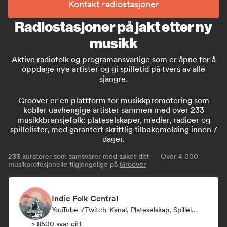
Kontakt radiostasjoner
Radiostasjoner på jakt etter ny
musikk
Aktive radiofolk og programansvarlige som er åpne for å
oppdage nye artister og gi spilletid på tvers av alle
sjangre.
Groover er en plattform for musikkpromotering som
kobler uavhengige artister sammen med over 233
musikkbransjefolk: plateselskaper, medier, radioer og
spillelister, med garantert skriftlig tilbakemelding innen 7
dager.
233
kuratorer som samsvarer med søket ditt — Over 4 000
musikprofesjonelle tilgjengelige på
Groover
Indie Folk Central
YouTube-/Twitch-Kanal, Plateselskap, Spillelistekurator, Radio-Stasjon
> 8500 svar gitt