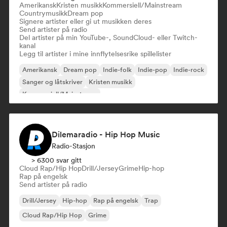
Amerikansk
Kristen musikk
Kommersiell/Mainstream
Countrymusikk
Dream pop
Signere artister eller gi ut musikken deres
Send artister på radio
Del artister på min YouTube-, SoundCloud- eller Twitch-
kanal
Legg til artister i mine innflytelsesrike spillelister
Amerikansk
Dream pop
Indie-folk
Indie-pop
Indie-rock
Sanger og låtskriver
Kristen musikk
Kommersiell/Mainstream
Dilemaradio - Hip Hop Music
Radio-Stasjon
> 6300 svar gitt
Cloud Rap/Hip Hop
Drill/Jersey
Grime
Hip-hop
Rap på engelsk
Send artister på radio
Drill/Jersey
Hip-hop
Rap på engelsk
Trap
Cloud Rap/Hip Hop
Grime