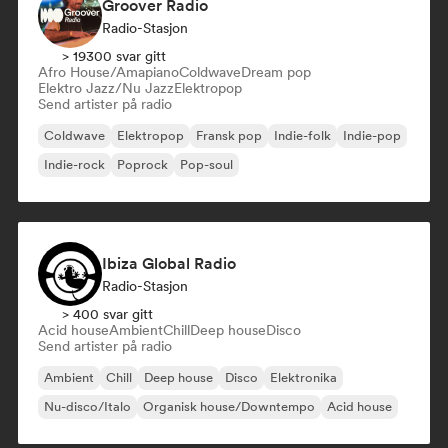
Groover Radio
Radio-Stasjon
> 19300 svar gitt
Afro House/Amapiano
Coldwave
Dream pop
Elektro Jazz/Nu Jazz
Elektropop
Send artister på radio
Coldwave
Elektropop
Fransk pop
Indie-folk
Indie-pop
Indie-rock
Poprock
Pop-soul
Ibiza Global Radio
Radio-Stasjon
> 400 svar gitt
Acid house
Ambient
Chill
Deep house
Disco
Send artister på radio
Ambient
Chill
Deep house
Disco
Elektronika
Nu-disco/Italo
Organisk house/Downtempo
Acid house