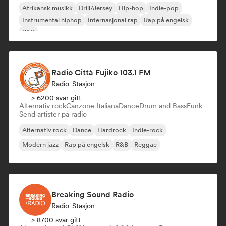
Afrikansk musikk
Drill/Jersey
Hip-hop
Indie-pop
Instrumental hiphop
Internasjonal rap
Rap på engelsk
R&B
Radio Città Fujiko 103.1 FM
Radio-Stasjon
> 6200 svar gitt
Alternativ rock
Canzone Italiana
Dance
Drum and Bass
Funk
Send artister på radio
Alternativ rock
Dance
Hardrock
Indie-rock
Modern jazz
Rap på engelsk
R&B
Reggae
Breaking Sound Radio
Radio-Stasjon
> 8700 svar gitt