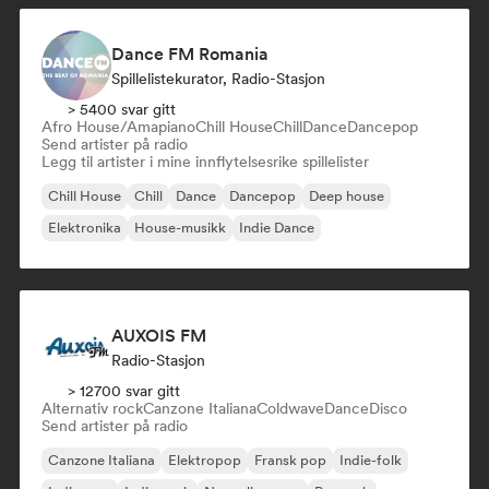
Dance FM Romania
Spillelistekurator, Radio-Stasjon
> 5400 svar gitt
Afro House/Amapiano
Chill House
Chill
Dance
Dancepop
Send artister på radio
Legg til artister i mine innflytelsesrike spillelister
Chill House
Chill
Dance
Dancepop
Deep house
Elektronika
House-musikk
Indie Dance
AUXOIS FM
Radio-Stasjon
> 12700 svar gitt
Alternativ rock
Canzone Italiana
Coldwave
Dance
Disco
Send artister på radio
Canzone Italiana
Elektropop
Fransk pop
Indie-folk