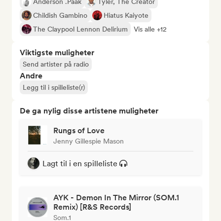
Anderson .Paak
Tyler, The Creator
Childish Gambino
Hiatus Kaiyote
The Claypool Lennon Delirium
Vis alle +12
Viktigste muligheter
Send artister på radio
Andre
Legg til i spilleliste(r)
De ga nylig disse artistene muligheter
Rungs of Love
Jenny Gillespie Mason
Lagt til i en spilleliste
AYK - Demon In The Mirror (SOM.1
Remix) [R&S Records]
Som.1