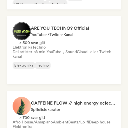
UK Garage/Bassline
Ambient
ARE YOU TECHNO? Official
YouTube-/Twitch-Kanal
> 500 svar gitt
Elektronika
Techno
Del artister på min YouTube-, SoundCloud- eller Twitch-
kanal
Elektronika
Techno
CAFFEINE FLOW // high energy eclectic focus music
Spillelistekurator
> 700 svar gitt
Afro House/Amapiano
Ambient
Beats/Lo-fi
Deep house
Elektronika