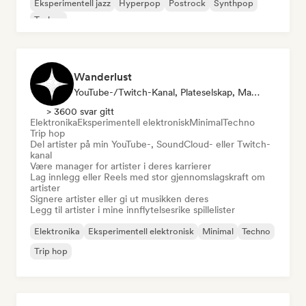
Eksperimentell jazz
Hyperpop
Postrock
Synthpop
Techno
Wanderlust
YouTube-/Twitch-Kanal, Plateselskap, Manager, Spillelistekurator, Sosiale Medier-Influencer
> 3600 svar gitt
Elektronika
Eksperimentell elektronisk
Minimal
Techno
Trip hop
Del artister på min YouTube-, SoundCloud- eller Twitch-
kanal
Være manager for artister i deres karrierer
Lag innlegg eller Reels med stor gjennomslagskraft om
artister
Signere artister eller gi ut musikken deres
Legg til artister i mine innflytelsesrike spillelister
Elektronika
Eksperimentell elektronisk
Minimal
Techno
Trip hop