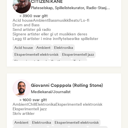
CITIZEN:KANE
Plateselskap, Spillelistekurator, Radio-Stasjon
> 3900 svar gitt
Acid house
Ambient
Bassmusikk
Beats/Lo-fi
Drum and Bass
Send artister på radio
Signere artister eller gi ut musikken deres
Legg til artister i mine innflytelsesrike spillelister
Acid house
Ambient
Elektronika
Eksperimentell elektronisk
Eksperimentell jazz
Eksperimentell rock
Synthwave
Techno
Giovanni Copppola (Rolling Stone)
Mediekanal/journalist
> 1600 svar gitt
Ambient
Chill
Elektronika
Eksperimentell elektronisk
Eksperimentell jazz
Skriv artikler
Ambient
Elektronika
Eksperimentell elektronisk