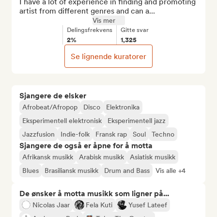
I have a lot of experience in finding and promoting 
artist from different genres and can a...
Vis mer
Delingsfrekvens
Gitte svar
2%
1,325
Se lignende kuratorer
Sjangere de elsker
Afrobeat/Afropop
Disco
Elektronika
Eksperimentell elektronisk
Eksperimentell jazz
Jazzfusion
Indie-folk
Fransk rap
Soul
Techno
Sjangere de også er åpne for å motta
Afrikansk musikk
Arabisk musikk
Asiatisk musikk
Blues
Brasiliansk musikk
Drum and Bass
Vis alle +4
De ønsker å motta musikk som ligner på...
Nicolas Jaar
Fela Kuti
Yusef Lateef