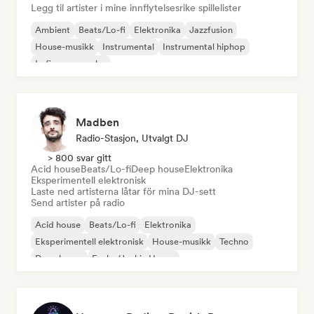
Legg til artister i mine innflytelsesrike spillelister
Ambient
Beats/Lo-fi
Elektronika
Jazzfusion
House-musikk
Instrumental
Instrumental hiphop
Lofi-soveværelse
Madben
Radio-Stasjon, Utvalgt DJ
> 800 svar gitt
Acid house
Beats/Lo-fi
Deep house
Elektronika
Eksperimentell elektronisk
Laste ned artisterna låtar för mina DJ-sett
Send artister på radio
Acid house
Beats/Lo-fi
Elektronika
Eksperimentell elektronisk
House-musikk
Techno
Deep house
Funky/Jackin House