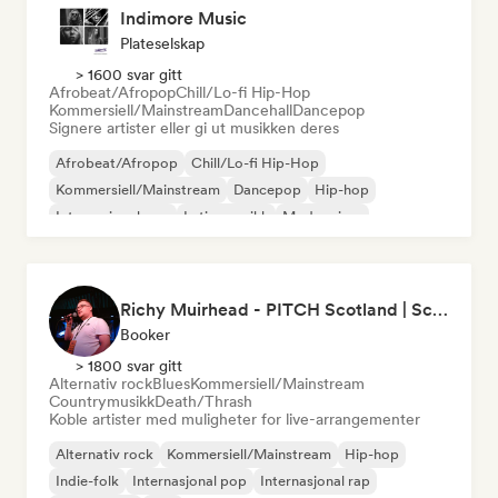
Indimore Music
Plateselskap
> 1600 svar gitt
Afrobeat/Afropop
Chill/Lo-fi Hip-Hop
Kommersiell/Mainstream
Dancehall
Dancepop
Signere artister eller gi ut musikken deres
Afrobeat/Afropop
Chill/Lo-fi Hip-Hop
Kommersiell/Mainstream
Dancepop
Hip-hop
Internasjonal pop
Latinamusikk
Modern jazz
Richy Muirhead - PITCH Scotland | Scottish Alternative Music Awards (SAMA)
Booker
> 1800 svar gitt
Alternativ rock
Blues
Kommersiell/Mainstream
Countrymusikk
Death/Thrash
Koble artister med muligheter for live-arrangementer
Alternativ rock
Kommersiell/Mainstream
Hip-hop
Indie-folk
Internasjonal pop
Internasjonal rap