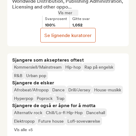
Worldwide Distribution, Publishing Administration, 
Licensing and other oppo...
Vis mer
Svarprosent
Gitte svar
100%
1,052
Se lignende kuratorer
Sjangere som aksepteres oftest
Kommersiell/Mainstream
Hip-hop
Rap på engelsk
R&B
Urban pop
Sjangere de elsker
Afrobeat/Afropop
Dance
Drill/Jersey
House-musikk
Hyperpop
Poprock
Trap
Sjangere de også er åpne for å motta
Alternativ rock
Chill/Lo-fi Hip-Hop
Dancehall
Elektropop
Future house
Lofi-soveværelse
Vis alle +5