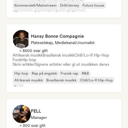
Kommersiell/Mainstream
Drill/Jersey
Future house
Hyperpop
Internasjonal pop
Latin pop
Hansy Bonne Compagnie
Plateselskap, Mediekanal/journalist
> 8500 svar gitt
Afrikansk musikk
Brasiliansk musikk
Chill/Lo-fi Hip-Hop
Funk
Hip-hop
Skriv artikler
Signere artister eller gi ut musikken deres
Hip-hop
Rap på engelsk
Fransk rap
R&B
Afrikansk musikk
Brasiliansk musikk
Chill/Lo-fi Hip-Hop
Funk
FELL
Manager
> 300 svar gitt