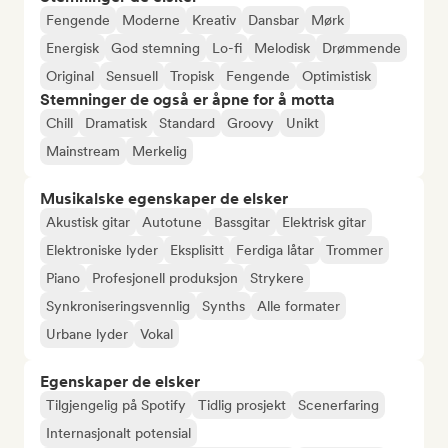
Fengende
Moderne
Kreativ
Dansbar
Mørk
Energisk
God stemning
Lo-fi
Melodisk
Drømmende
Original
Sensuell
Tropisk
Fengende
Optimistisk
Stemninger de også er åpne for å motta
Chill
Dramatisk
Standard
Groovy
Unikt
Mainstream
Merkelig
Musikalske egenskaper de elsker
Akustisk gitar
Autotune
Bassgitar
Elektrisk gitar
Elektroniske lyder
Eksplisitt
Ferdiga låtar
Trommer
Piano
Profesjonell produksjon
Strykere
Synkroniseringsvennlig
Synths
Alle formater
Urbane lyder
Vokal
Egenskaper de elsker
Tilgjengelig på Spotify
Tidlig prosjekt
Scenerfaring
Internasjonalt potensial