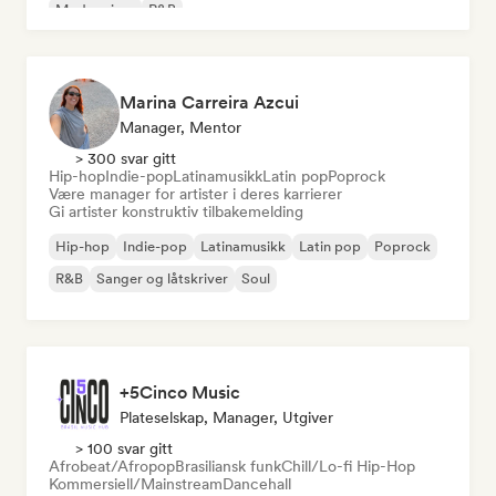
Modern jazz
R&B
Marina Carreira Azcui
Manager, Mentor
> 300 svar gitt
Hip-hop
Indie-pop
Latinamusikk
Latin pop
Poprock
Være manager for artister i deres karrierer
Gi artister konstruktiv tilbakemelding
Hip-hop
Indie-pop
Latinamusikk
Latin pop
Poprock
R&B
Sanger og låtskriver
Soul
+5Cinco Music
Plateselskap, Manager, Utgiver
> 100 svar gitt
Afrobeat/Afropop
Brasiliansk funk
Chill/Lo-fi Hip-Hop
Kommersiell/Mainstream
Dancehall