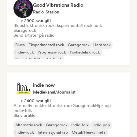
Good Vibrations Radio
Radio-Stasjon
> 2900 svar gitt
Blues
Elektronisk rock
Eksperimentell rock
Funk
Garagerock
Send artister på radio
Blues
Eksperimentell rock
Garagerock
Hardrock
Indie-rock
Progressiv rock
Psykedelisk rock
Rock & Roll/Klassisk Rock
indie now
Mediekanal/journalist
> 2400 svar gitt
Alternativ rock
Elektronisk rock
Garagerock
Hip-hop
Indie-folk
Skriv artikler
Alternativ rock
Garagerock
Indie-folk
Indie-pop
Indie-rock
Internasjonal rap
Metal/Heavy metal