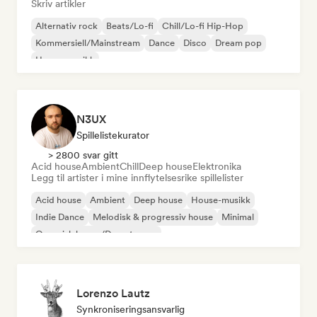
Skriv artikler
Alternativ rock
Beats/Lo-fi
Chill/Lo-fi Hip-Hop
Kommersiell/Mainstream
Dance
Disco
Dream pop
House-musikk
N3UX
Spillelistekurator
> 2800 svar gitt
Acid house
Ambient
Chill
Deep house
Elektronika
Legg til artister i mine innflytelsesrike spillelister
Acid house
Ambient
Deep house
House-musikk
Indie Dance
Melodisk & progressiv house
Minimal
Organisk house/Downtempo
Lorenzo Lautz
Synkroniseringsansvarlig