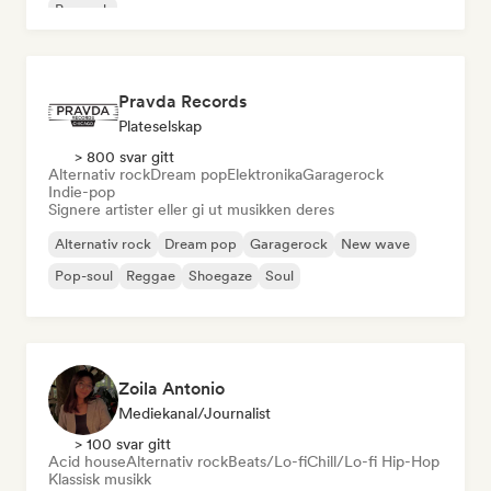
Poprock
Pravda Records
Plateselskap
> 800 svar gitt
Alternativ rock
Dream pop
Elektronika
Garagerock
Indie-pop
Signere artister eller gi ut musikken deres
Alternativ rock
Dream pop
Garagerock
New wave
Pop-soul
Reggae
Shoegaze
Soul
Zoila Antonio
Mediekanal/journalist
> 100 svar gitt
Acid house
Alternativ rock
Beats/Lo-fi
Chill/Lo-fi Hip-Hop
Klassisk musikk