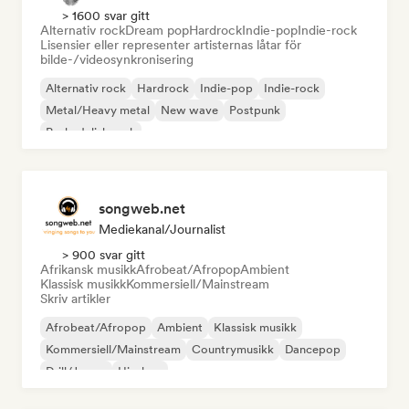
> 1600 svar gitt
Alternativ rock
Dream pop
Hardrock
Indie-pop
Indie-rock
Lisensier eller representer artisternas låtar för
bilde-/videosynkronisering
Alternativ rock
Hardrock
Indie-pop
Indie-rock
Metal/Heavy metal
New wave
Postpunk
Psykedelisk rock
songweb.net
Mediekanal/journalist
> 900 svar gitt
Afrikansk musikk
Afrobeat/Afropop
Ambient
Klassisk musikk
Kommersiell/Mainstream
Skriv artikler
Afrobeat/Afropop
Ambient
Klassisk musikk
Kommersiell/Mainstream
Countrymusikk
Dancepop
Drill/Jersey
Hip-hop