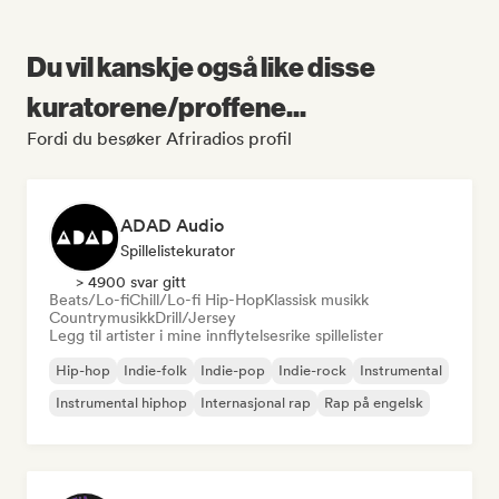
Du vil kanskje også like disse
kuratorene/proffene...
Fordi du besøker Afriradios profil
ADAD Audio
Spillelistekurator
> 4900 svar gitt
Beats/Lo-fi
Chill/Lo-fi Hip-Hop
Klassisk musikk
Countrymusikk
Drill/Jersey
Legg til artister i mine innflytelsesrike spillelister
Hip-hop
Indie-folk
Indie-pop
Indie-rock
Instrumental
Instrumental hiphop
Internasjonal rap
Rap på engelsk