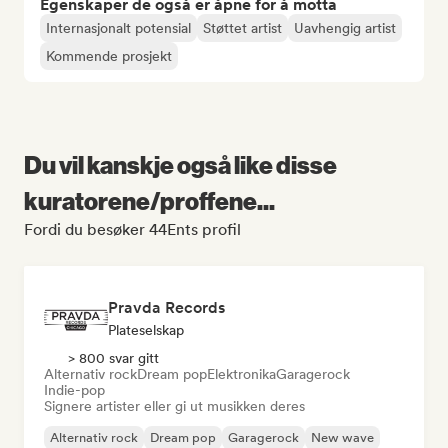
Egenskaper de også er åpne for å motta
Internasjonalt potensial
Støttet artist
Uavhengig artist
Kommende prosjekt
Du vil kanskje også like disse
kuratorene/proffene...
Fordi du besøker 44Ents profil
Pravda Records
Plateselskap
> 800 svar gitt
Alternativ rock
Dream pop
Elektronika
Garagerock
Indie-pop
Signere artister eller gi ut musikken deres
Alternativ rock
Dream pop
Garagerock
New wave