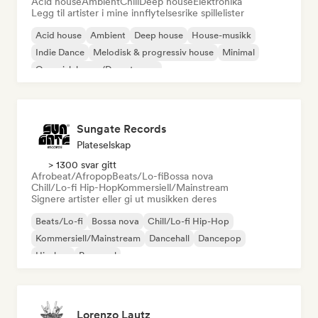
Acid house
Ambient
Chill
Deep house
Elektronika
Legg til artister i mine innflytelsesrike spillelister
Acid house
Ambient
Deep house
House-musikk
Indie Dance
Melodisk & progressiv house
Minimal
Organisk house/Downtempo
Sungate Records
Plateselskap
> 1300 svar gitt
Afrobeat/Afropop
Beats/Lo-fi
Bossa nova
Chill/Lo-fi Hip-Hop
Kommersiell/Mainstream
Signere artister eller gi ut musikken deres
Beats/Lo-fi
Bossa nova
Chill/Lo-fi Hip-Hop
Kommersiell/Mainstream
Dancehall
Dancepop
Hip-hop
Pop-soul
Lorenzo Lautz