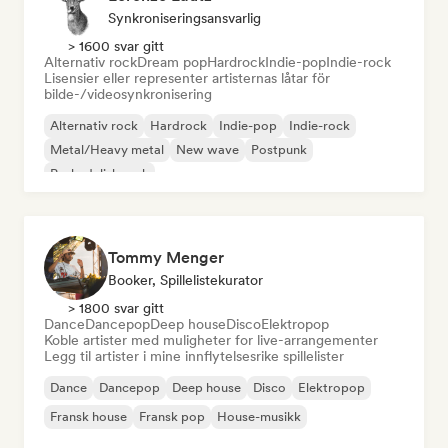
Synkroniseringsansvarlig
> 1600 svar gitt
Alternativ rock
Dream pop
Hardrock
Indie-pop
Indie-rock
Lisensier eller representer artisternas låtar för
bilde-/videosynkronisering
Alternativ rock
Hardrock
Indie-pop
Indie-rock
Metal/Heavy metal
New wave
Postpunk
Psykedelisk rock
Tommy Menger
Booker, Spillelistekurator
> 1800 svar gitt
Dance
Dancepop
Deep house
Disco
Elektropop
Koble artister med muligheter for live-arrangementer
Legg til artister i mine innflytelsesrike spillelister
Dance
Dancepop
Deep house
Disco
Elektropop
Fransk house
Fransk pop
House-musikk