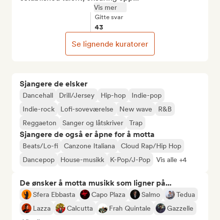
Vis mer
Gitte svar
43
Se lignende kuratorer
Sjangere de elsker
Dancehall
Drill/Jersey
Hip-hop
Indie-pop
Indie-rock
Lofi-soveværelse
New wave
R&B
Reggaeton
Sanger og låtskriver
Trap
Sjangere de også er åpne for å motta
Beats/Lo-fi
Canzone Italiana
Cloud Rap/Hip Hop
Dancepop
House-musikk
K-Pop/J-Pop
Vis alle +4
De ønsker å motta musikk som ligner på...
Sfera Ebbasta
Capo Plaza
Salmo
Tedua
Lazza
Calcutta
Frah Quintale
Gazzelle