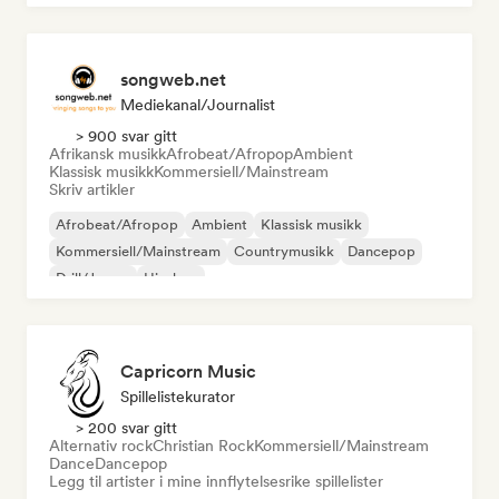
songweb.net
Mediekanal/journalist
> 900 svar gitt
Afrikansk musikk
Afrobeat/Afropop
Ambient
Klassisk musikk
Kommersiell/Mainstream
Skriv artikler
Afrobeat/Afropop
Ambient
Klassisk musikk
Kommersiell/Mainstream
Countrymusikk
Dancepop
Drill/Jersey
Hip-hop
Capricorn Music
Spillelistekurator
> 200 svar gitt
Alternativ rock
Christian Rock
Kommersiell/Mainstream
Dance
Dancepop
Legg til artister i mine innflytelsesrike spillelister