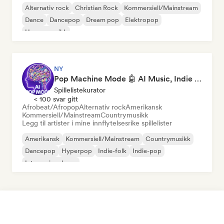
Alternativ rock
Christian Rock
Kommersiell/Mainstream
Dance
Dancepop
Dream pop
Elektropop
House-musikk
NY
Pop Machine Mode 🤖 AI Music, Indie Pop & Dream Pop
Spillelistekurator
< 100 svar gitt
Afrobeat/Afropop
Alternativ rock
Amerikansk
Kommersiell/Mainstream
Countrymusikk
Legg til artister i mine innflytelsesrike spillelister
Amerikansk
Kommersiell/Mainstream
Countrymusikk
Dancepop
Hyperpop
Indie-folk
Indie-pop
Internasjonal pop