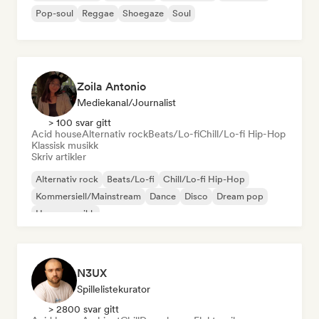
Pop-soul
Reggae
Shoegaze
Soul
Zoila Antonio
Mediekanal/journalist
> 100 svar gitt
Acid house
Alternativ rock
Beats/Lo-fi
Chill/Lo-fi Hip-Hop
Klassisk musikk
Skriv artikler
Alternativ rock
Beats/Lo-fi
Chill/Lo-fi Hip-Hop
Kommersiell/Mainstream
Dance
Disco
Dream pop
House-musikk
N3UX
Spillelistekurator
> 2800 svar gitt