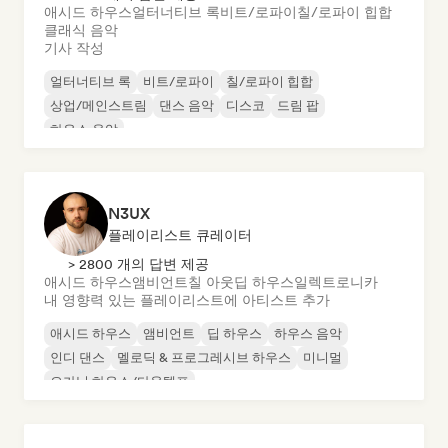
애시드 하우스
얼터너티브 록
비트/로파이
칠/로파이 힙합
클래식 음악
기사 작성
얼터너티브 록
비트/로파이
칠/로파이 힙합
상업/메인스트림
댄스 음악
디스코
드림 팝
하우스 음악
N3UX
플레이리스트 큐레이터
> 2800 개의 답변 제공
애시드 하우스
앰비언트
칠 아웃
딥 하우스
일렉트로니카
내 영향력 있는 플레이리스트에 아티스트 추가
애시드 하우스
앰비언트
딥 하우스
하우스 음악
인디 댄스
멜로딕 & 프로그레시브 하우스
미니멀
오가닉 하우스/다운템포