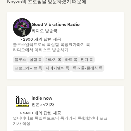
Noyzin의 프로필을 방문하셨기 때문에
Good Vibrations Radio
라디오 방송국
> 2900 개의 답변 제공
블루스
일렉트로닉 록
실험 록
펑크
가라지 록
라디오에서 아티스트 방송하기
블루스
실험 록
가라지 록
하드 록
인디 록
프로그레시브 록
사이키델릭 록
록 & 롤/클래식 록
indie now
언론사/기자
> 2400 개의 답변 제공
얼터너티브 록
일렉트로닉 록
가라지 록
힙합
인디 포크
기사 작성