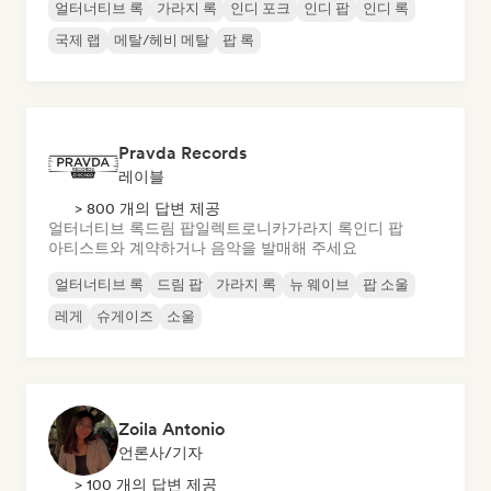
얼터너티브 록
가라지 록
인디 포크
인디 팝
인디 록
국제 랩
메탈/헤비 메탈
팝 록
Pravda Records
레이블
> 800 개의 답변 제공
얼터너티브 록
드림 팝
일렉트로니카
가라지 록
인디 팝
아티스트와 계약하거나 음악을 발매해 주세요
얼터너티브 록
드림 팝
가라지 록
뉴 웨이브
팝 소울
레게
슈게이즈
소울
Zoila Antonio
언론사/기자
> 100 개의 답변 제공