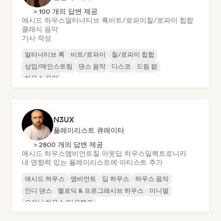
> 100 개의 답변 제공
애시드 하우스
얼터너티브 록
비트/로파이
칠/로파이 힙합
클래식 음악
기사 작성
얼터너티브 록
비트/로파이
칠/로파이 힙합
상업/메인스트림
댄스 음악
디스코
드림 팝
하우스 음악
N3UX
플레이리스트 큐레이터
> 2800 개의 답변 제공
애시드 하우스
앰비언트
칠 아웃
딥 하우스
일렉트로니카
내 영향력 있는 플레이리스트에 아티스트 추가
애시드 하우스
앰비언트
딥 하우스
하우스 음악
인디 댄스
멜로딕 & 프로그레시브 하우스
미니멀
오가닉 하우스/다운템포