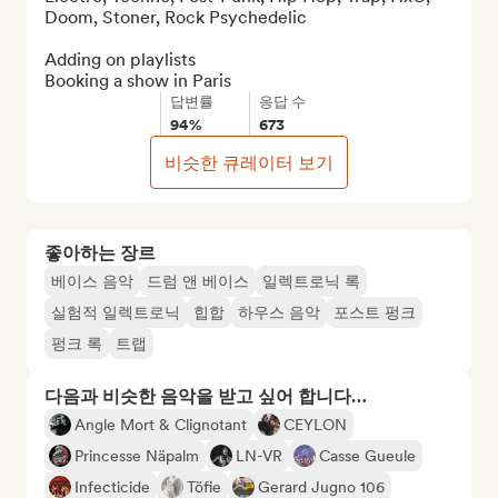
Doom, Stoner, Rock Psychedelic

Adding on playlists

Booking a show in Paris
답변률
응답 수
94%
673
비슷한 큐레이터 보기
좋아하는 장르
베이스 음악
드럼 앤 베이스
일렉트로닉 록
실험적 일렉트로닉
힙합
하우스 음악
포스트 펑크
펑크 록
트랩
다음과 비슷한 음악을 받고 싶어 합니다…
Angle Mort & Clignotant
CEYLON
Princesse Näpalm
LN-VR
Casse Gueule
Infecticide
Töfie
Gerard Jugno 106