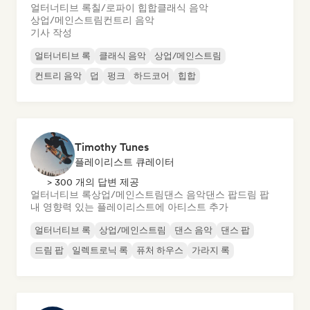
얼터너티브 록
칠/로파이 힙합
클래식 음악
상업/메인스트림
컨트리 음악
기사 작성
얼터너티브 록
클래식 음악
상업/메인스트림
컨트리 음악
덥
펑크
하드코어
힙합
Timothy Tunes
플레이리스트 큐레이터
> 300 개의 답변 제공
얼터너티브 록
상업/메인스트림
댄스 음악
댄스 팝
드림 팝
내 영향력 있는 플레이리스트에 아티스트 추가
얼터너티브 록
상업/메인스트림
댄스 음악
댄스 팝
드림 팝
일렉트로닉 록
퓨처 하우스
가라지 록