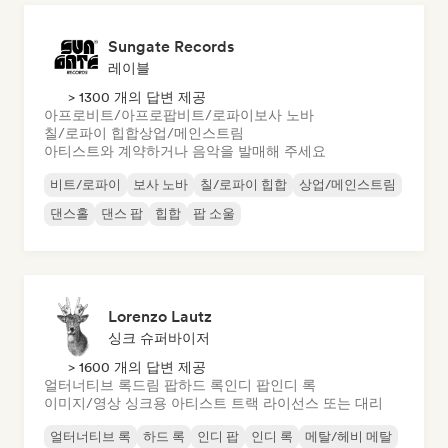
Sungate Records
레이블
> 1300 개의 답변 제공
아프로비트/아프로팝
비트/로파이
보사 노바
칠/로파이 힙합
상업/메인스트림
아티스트와 계약하거나 음악을 발매해 주세요
비트/로파이
보사 노바
칠/로파이 힙합
상업/메인스트림
댄스홀
댄스 팝
힙합
팝 소울
Lorenzo Lautz
싱크 슈퍼바이저
> 1600 개의 답변 제공
얼터너티브 록
드림 팝
하드 록
인디 팝
인디 록
이미지/영상 싱크용 아티스트 트랙 라이선스 또는 대리
얼터너티브 록
하드 록
인디 팝
인디 록
메탈/헤비 메탈