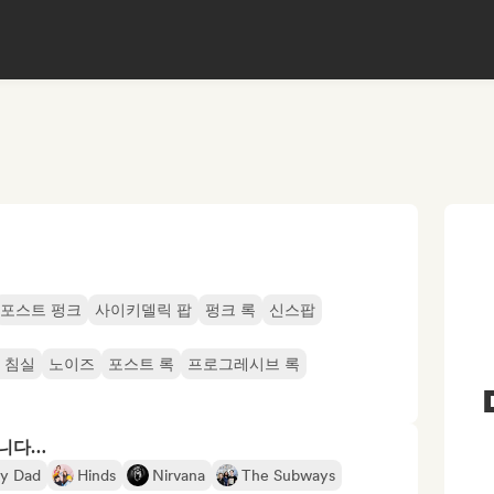
포스트 펑크
사이키델릭 팝
펑크 록
신스팝
 침실
노이즈
포스트 록
프로그레시브 록
합니다…
y Dad
Hinds
Nirvana
The Subways