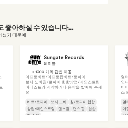
좋아하실 수 있습니다...
문하셨기 때문에
Sungate Records
레이블
> 1300 개의 답변 제공
스
아프로비트/아프로팝
비트/로파이
얼터
보사 노바
칠/로파이 힙합
상업/메인스트림
인디
트
아티스트와 계약하거나 음악을 발매해 주세
이미
요
스 
비트/로파이
보사 노바
칠/로파이 힙합
얼
상업/메인스트림
댄스홀
댄스 팝
힙합
메
팝 소울
사