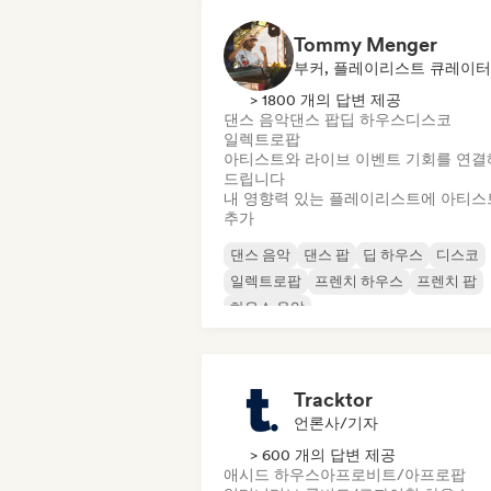
Tommy Menger
부커, 플레이리스트 큐레이터
> 1800 개의 답변 제공
댄스 음악
댄스 팝
딥 하우스
디스코
일렉트로팝
아티스트와 라이브 이벤트 기회를 연결
드립니다
내 영향력 있는 플레이리스트에 아티스
추가
댄스 음악
댄스 팝
딥 하우스
디스코
일렉트로팝
프렌치 하우스
프렌치 팝
하우스 음악
Tracktor
언론사/기자
> 600 개의 답변 제공
애시드 하우스
아프로비트/아프로팝