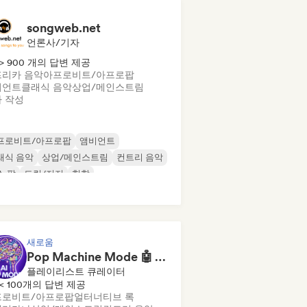
songweb.net
언론사/기자
> 900 개의 답변 제공
리카 음악
아프로비트/아프로팝
비언트
클래식 음악
상업/메인스트림
 작성
프로비트/아프로팝
앰비언트
래식 음악
상업/메인스트림
컨트리 음악
스 팝
드릴/저지
힙합
새로움
Pop Machine Mode 🤖 AI Music, Indie Pop & Dream Pop
플레이리스트 큐레이터
< 100개의 답변 제공
프로비트/아프로팝
얼터너티브 록