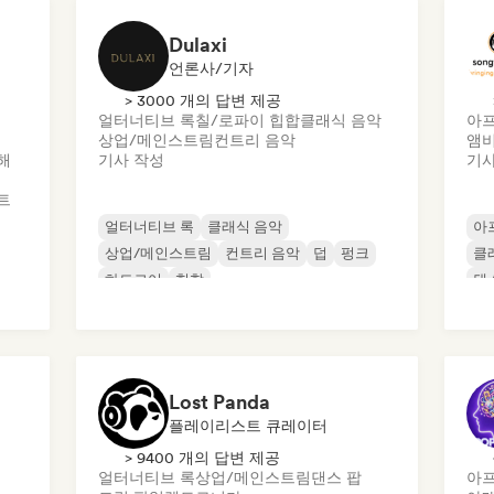
Dulaxi
언론사/기자
> 3000 개의 답변 제공
얼터너티브 록
칠/로파이 힙합
클래식 음악
아프
상업/메인스트림
컨트리 음악
앰
해
기사 작성
기사
트
얼터너티브 록
클래식 음악
아
상업/메인스트림
컨트리 음악
덥
펑크
클
하드코어
힙합
댄
Lost Panda
플레이리스트 큐레이터
> 9400 개의 답변 제공
얼터너티브 록
상업/메인스트림
댄스 팝
아