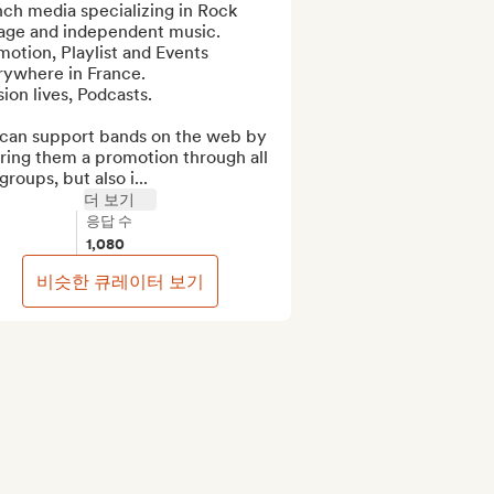
ch media specializing in Rock 
age and independent music.

otion, Playlist and Events 
ywhere in France.

ion lives, Podcasts.

can support bands on the web by 
ring them a promotion through all 
groups, but also i...
더 보기
응답 수
1,080
비슷한 큐레이터 보기