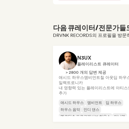
다음 큐레이터/전문가들도 
DRVNK RECORDS의 프로필을 방
N3UX
플레이리스트 큐레이터
> 2800 개의 답변 제공
애시드 하우스
앰비언트
칠 아웃
딥 하우
일렉트로니카
내 영향력 있는 플레이리스트에 아티스
추가
애시드 하우스
앰비언트
딥 하우스
하우스 음악
인디 댄스
멜로딕 & 프로그레시브 하우스
미니멀
오가닉 하우스/다운템포