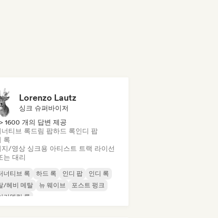
Lorenzo Lautz
싱크 슈퍼바이저
> 1600 개의 답변 제공
너티브 록
드림 팝
하드 록
인디 팝
 록
지/영상 싱크용 아티스트 트랙 라이선
또는 대리
터너티브 록
하드 록
인디 팝
인디 록
탈/헤비 메탈
뉴 웨이브
포스트 펑크
이키델릭 록