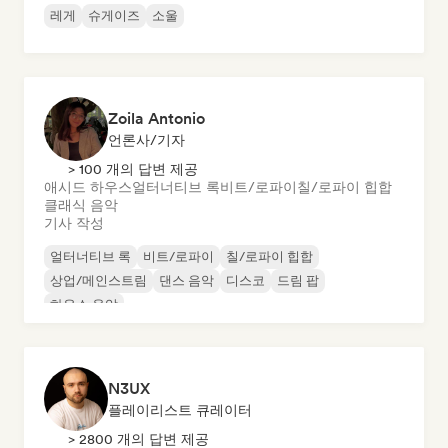
레게
슈게이즈
소울
Zoila Antonio
언론사/기자
> 100 개의 답변 제공
애시드 하우스
얼터너티브 록
비트/로파이
칠/로파이 힙합
클래식 음악
기사 작성
얼터너티브 록
비트/로파이
칠/로파이 힙합
상업/메인스트림
댄스 음악
디스코
드림 팝
하우스 음악
N3UX
플레이리스트 큐레이터
> 2800 개의 답변 제공