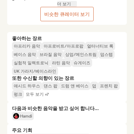
더 보기
비슷한 큐레이터 보기
좋아하는 장르
아프리카 음악
아프로비트/아프로팝
얼터너티브 록
베이스 음악
브라질 음악
상업/메인스트림
덥스텝
실험적 일렉트로닉
라틴 음악
슈게이즈
UK 가라지/베이스라인
또한 수신할 의향이 있는 장르
애시드 하우스
댄스 팝
드럼 앤 베이스
덥
프렌치 팝
펑크
모두 보기 +7
다음과 비슷한 음악을 받고 싶어 합니다…
Hamdi
주요 기회