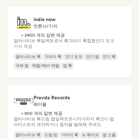
indie now
언론사/기자
> 2400 개의 답변 제공
얼터너티브 록
일렉트로닉 록
가라지 록
힙합
인디 포크
기사 작성
얼터너티브 록
가라지 록
인디 포크
인디 팝
인디 록
국제 랩
메탈/헤비 메탈
팝 록
Pravda Records
레이블
> 800 개의 답변 제공
얼터너티브 록
드림 팝
일렉트로니카
가라지 록
인디 팝
아티스트와 계약하거나 음악을 발매해 주세요
얼터너티브 록
드림 팝
가라지 록
뉴 웨이브
팝 소울