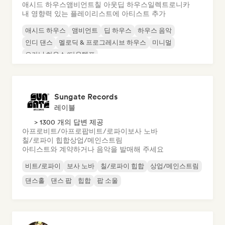
애시드 하우스
앰비언트
칠 아웃
딥 하우스
일렉트로니카
내 영향력 있는 플레이리스트에 아티스트 추가
애시드 하우스
앰비언트
딥 하우스
하우스 음악
인디 댄스
멜로딕 & 프로그레시브 하우스
미니멀
오가닉 하우스/다운템포
Sungate Records
레이블
> 1300 개의 답변 제공
아프로비트/아프로팝
비트/로파이
보사 노바
칠/로파이 힙합
상업/메인스트림
아티스트와 계약하거나 음악을 발매해 주세요
비트/로파이
보사 노바
칠/로파이 힙합
상업/메인스트림
댄스홀
댄스 팝
힙합
팝 소울