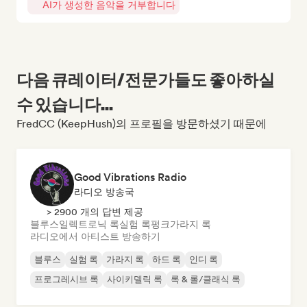
AI가 생성한 음악을 거부합니다
다음 큐레이터/전문가들도 좋아하실
수 있습니다...
FredCC (KeepHush)의 프로필을 방문하셨기 때문에
Good Vibrations Radio
라디오 방송국
> 2900 개의 답변 제공
블루스
일렉트로닉 록
실험 록
펑크
가라지 록
라디오에서 아티스트 방송하기
블루스
실험 록
가라지 록
하드 록
인디 록
프로그레시브 록
사이키델릭 록
록 & 롤/클래식 록