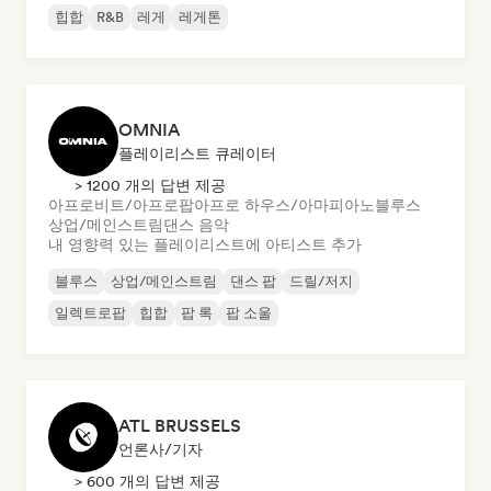
힙합
R&B
레게
레게톤
OMNIA
플레이리스트 큐레이터
> 1200 개의 답변 제공
아프로비트/아프로팝
아프로 하우스/아마피아노
블루스
상업/메인스트림
댄스 음악
내 영향력 있는 플레이리스트에 아티스트 추가
블루스
상업/메인스트림
댄스 팝
드릴/저지
일렉트로팝
힙합
팝 록
팝 소울
ATL BRUSSELS
언론사/기자
> 600 개의 답변 제공