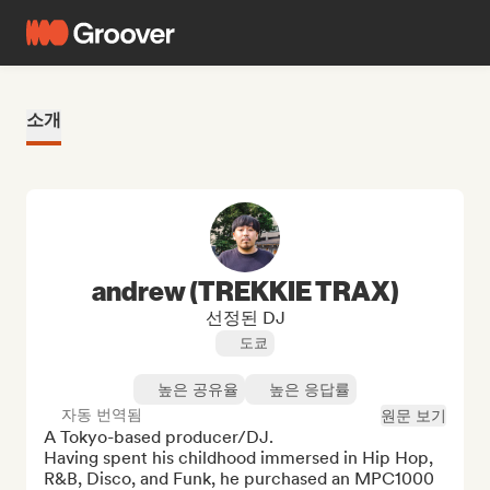
소개
andrew (TREKKIE TRAX)
선정된 DJ
도쿄
높은 공유율
높은 응답률
자동 번역됨
원문 보기
A Tokyo-based producer/DJ.

Having spent his childhood immersed in Hip Hop, 
R&B, Disco, and Funk, he purchased an MPC1000 