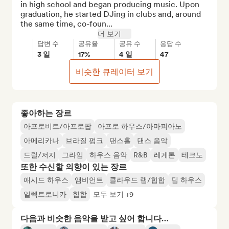
in high school and began producing music. Upon 
graduation, he started DJing in clubs and, around 
the same time, co-foun...
더 보기
답변 수
공유율
공유 수
응답 수
3 일
17%
4 일
47
비슷한 큐레이터 보기
좋아하는 장르
아프로비트/아프로팝
아프로 하우스/아마피아노
아메리카나
브라질 펑크
댄스홀
댄스 음악
드릴/저지
그라임
하우스 음악
R&B
레게톤
테크노
또한 수신할 의향이 있는 장르
애시드 하우스
앰비언트
클라우드 랩/힙합
딥 하우스
일렉트로니카
힙합
모두 보기 +9
다음과 비슷한 음악을 받고 싶어 합니다…