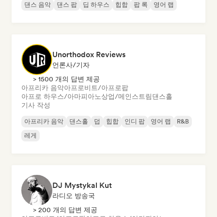
댄스 음악
댄스 팝
딥 하우스
힙합
팝 록
영어 랩
Unorthodox Reviews
언론사/기자
> 1500 개의 답변 제공
아프리카 음악
아프로비트/아프로팝
아프로 하우스/아마피아노
상업/메인스트림
댄스홀
기사 작성
아프리카 음악
댄스홀
덥
힙합
인디 팝
영어 랩
R&B
레게
DJ Mystykal Kut
라디오 방송국
> 200 개의 답변 제공