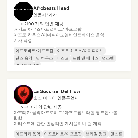
Afrobeats Head
언론사/기자
> 2100 개의 답변 제공
애시드 하우스
아프로비트/아프로팝
아프로 하우스/아마피아노
앰비언트
베이스 음악
기사 작성
아프로비트/아프로팝
아프로 하우스/아마피아노
댄스 음악
딥 하우스
디스코
드럼 앤 베이스
덥스텝
일렉트로니카
La Sucursal Del Flow
소셜 미디어 인플루언서
> 800 개의 답변 제공
아프리카 음악
아프로비트/아프로팝
브라질 펑크
댄스홀
힙합
아티스트에 관한 인상적인 게시물이나 릴 제작
아프리카 음악
아프로비트/아프로팝
브라질 펑크
댄스홀