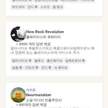
하드코어
인디 록
노이즈
팝 펑크
New Rock Revolution
플레이리스트 큐레이터
> 2000 개의 답변 제공
얼터너티브 록
블루스
기독교 록
콜드웨이브
일렉트로닉 록
내 영향력 있는 플레이리스트에 아티스트 추가
얼터너티브 록
블루스
콜드웨이브
일렉트로닉 록
실험 록
가라지 록
인디 록
뉴 웨이브
새로움
Gourmandizer
소셜 미디어 인플루언서
< 100개의 답변 제공