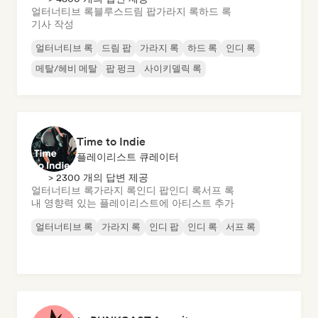
얼터너티브 록
블루스
드림 팝
가라지 록
하드 록
기사 작성
얼터너티브 록
드림 팝
가라지 록
하드 록
인디 록
메탈/헤비 메탈
팝 펑크
사이키델릭 록
Time to Indie
플레이리스트 큐레이터
> 2300 개의 답변 제공
얼터너티브 록
가라지 록
인디 팝
인디 록
서프 록
내 영향력 있는 플레이리스트에 아티스트 추가
얼터너티브 록
가라지 록
인디 팝
인디 록
서프 록