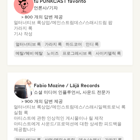
tu PUNKCAST favorito
언론사/기자
> 800 개의 답변 제공
얼터너티브 록
상업/메인스트림
데스/스래시
드림 팝
가라지 록
기사 작성
얼터너티브 록
가라지 록
하드코어
인디 록
메탈/헤비 메탈
노이즈
프로그레시브 록
사이키델릭 록
Fabio Mozine / Läjä Records
소셜 미디어 인플루언서, 사운드 전문가
> 900 개의 답변 제공
얼터너티브 록
상업/메인스트림
데스/스래시
일렉트로닉 록
실험 록
아티스트에 관한 인상적인 게시물이나 릴 제작
아티스트에게 사운드/프로덕션에 대한 상세한 피드백을
제공합니다
얼터너티브 록
상업/메인스트림
데스/스래시
가라지 록