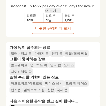
Broadcast up to 2x per day over 15 days for new r...
더 보기
답변률
답변 수
응답 수
93%
3 일
1,102
비슷한 큐레이터 보기
가장 많이 접수되는 장르
얼터너티브 록
가라지 록
인디 록
메탈/헤비 메탈
그들이 좋아하는 장르
콜드웨이브
덥
하드 록
인디 팝
노이즈
사이키델릭 팝
또한 수신할 의향이 있는 장르
아프로비트/아프로팝
베이스 음악
드럼 앤 베이스
덥스텝
일렉트로 스윙
힙합
국제 랩
다음과 비슷한 음악을 받고 싶어 합니다…