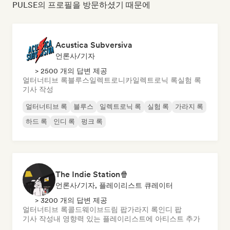
PULSE의 프로필을 방문하셨기 때문에
Acustica Subversiva
언론사/기자
> 2500 개의 답변 제공
얼터너티브 록
블루스
일렉트로니카
일렉트로닉 록
실험 록
기사 작성
얼터너티브 록
블루스
일렉트로닉 록
실험 록
가라지 록
하드 록
인디 록
펑크 록
The Indie Station🍿
언론사/기자, 플레이리스트 큐레이터
> 3200 개의 답변 제공
얼터너티브 록
콜드웨이브
드림 팝
가라지 록
인디 팝
기사 작성
내 영향력 있는 플레이리스트에 아티스트 추가