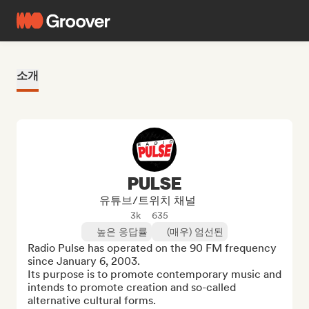
소개
PULSE
유튜브/트위치 채널
3k
635
높은 응답률
(매우) 엄선된
Radio Pulse has operated on the 90 FM frequency 
since January 6, 2003.

Its purpose is to promote contemporary music and 
intends to promote creation and so-called 
alternative cultural forms.
