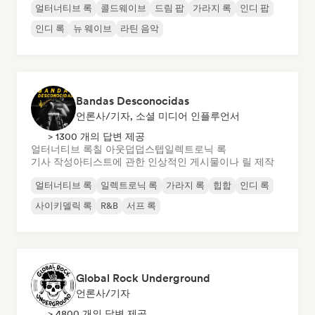
얼터너티브 록
콜드웨이브
드림 팝
가라지 록
인디 팝
인디 록
뉴 웨이브
라틴 음악
Bandas Desconocidas
언론사/기자, 소셜 미디어 인플루언서
> 1300 개의 답변 제공
얼터너티브 록
칠 아웃
덥
덥스텝
일렉트로닉 록
기사 작성
아티스트에 관한 인상적인 게시물이나 릴 제작
얼터너티브 록
일렉트로닉 록
가라지 록
힙합
인디 록
사이키델릭 록
R&B
서프 록
Global Rock Underground
언론사/기자
> 4800 개의 답변 제공