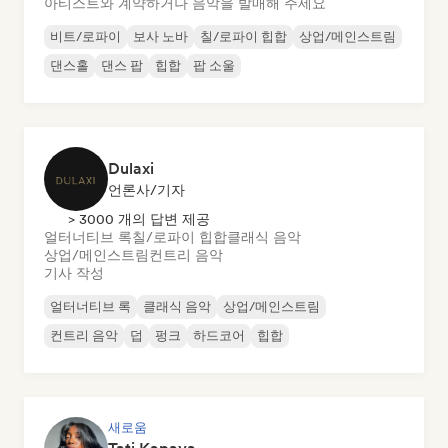
아티스트와 계약하거나 음악을 발매해 주세요
비트/로파이
보사 노바
칠/로파이 힙합
상업/메인스트림
댄스홀
댄스 팝
힙합
팝 소울
Dulaxi
언론사/기자
> 3000 개의 답변 제공
얼터너티브 록
칠/로파이 힙합
클래식 음악
상업/메인스트림
컨트리 음악
기사 작성
얼터너티브 록
클래식 음악
상업/메인스트림
컨트리 음악
덥
펑크
하드코어
힙합
새로움