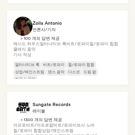
Zoila Antonio
언론사/기자
> 100 개의 답변 제공
애시드 하우스
얼터너티브 록
비트/로파이
칠/로파이 힙합
클래식 음악
기사 작성
얼터너티브 록
비트/로파이
칠/로파이 힙합
상업/메인스트림
댄스 음악
디스코
드림 팝
하우스 음악
Sungate Records
레이블
> 1300 개의 답변 제공
아프로비트/아프로팝
비트/로파이
보사 노바
칠/로파이 힙합
상업/메인스트림