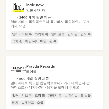
indie now
언론사/기자
> 2400 개의 답변 제공
얼터너티브 록
일렉트로닉 록
가라지 록
힙합
인디 포크
기사 작성
얼터너티브 록
가라지 록
인디 포크
인디 팝
인디 록
국제 랩
메탈/헤비 메탈
팝 록
Pravda Records
레이블
> 800 개의 답변 제공
얼터너티브 록
드림 팝
일렉트로니카
가라지 록
인디 팝
아티스트와 계약하거나 음악을 발매해 주세요
얼터너티브 록
드림 팝
가라지 록
뉴 웨이브
팝 소울
레게
슈게이즈
소울