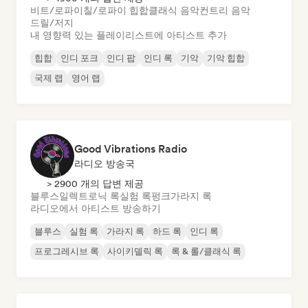
비트/로파이
칠/로파이 힙합
클래식 음악
컨트리 음악
드릴/저지
내 영향력 있는 플레이리스트에 아티스트 추가
힙합
인디 포크
인디 팝
인디 록
기악
기악 힙합
국제 랩
영어 랩
Good Vibrations Radio
라디오 방송국
> 2900 개의 답변 제공
블루스
일렉트로닉 록
실험 록
펑크
가라지 록
라디오에서 아티스트 방송하기
블루스
실험 록
가라지 록
하드 록
인디 록
프로그레시브 록
사이키델릭 록
록 & 롤/클래식 록