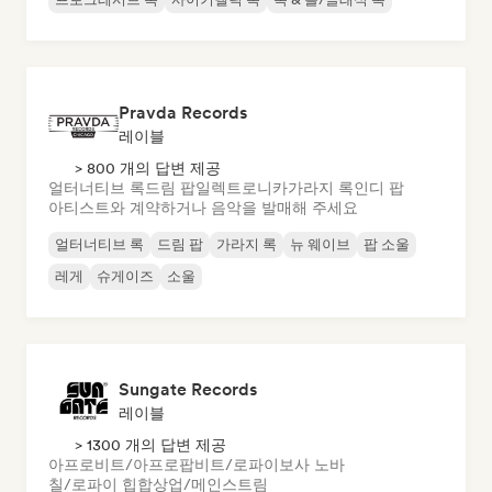
Pravda Records
레이블
> 800 개의 답변 제공
얼터너티브 록
드림 팝
일렉트로니카
가라지 록
인디 팝
아티스트와 계약하거나 음악을 발매해 주세요
얼터너티브 록
드림 팝
가라지 록
뉴 웨이브
팝 소울
레게
슈게이즈
소울
Sungate Records
레이블
> 1300 개의 답변 제공
아프로비트/아프로팝
비트/로파이
보사 노바
칠/로파이 힙합
상업/메인스트림