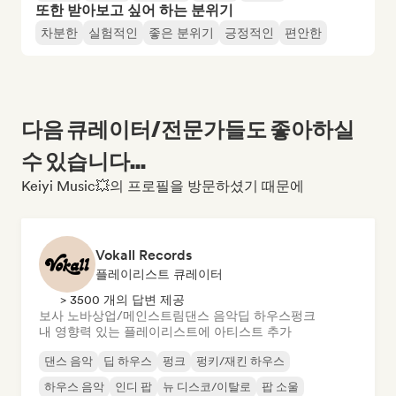
또한 받아보고 싶어 하는 분위기
차분한
실험적인
좋은 분위기
긍정적인
편안한
다음 큐레이터/전문가들도 좋아하실
수 있습니다...
Keiyi Music💥의 프로필을 방문하셨기 때문에
Vokall Records
플레이리스트 큐레이터
> 3500 개의 답변 제공
보사 노바
상업/메인스트림
댄스 음악
딥 하우스
펑크
내 영향력 있는 플레이리스트에 아티스트 추가
댄스 음악
딥 하우스
펑크
펑키/재킨 하우스
하우스 음악
인디 팝
뉴 디스코/이탈로
팝 소울