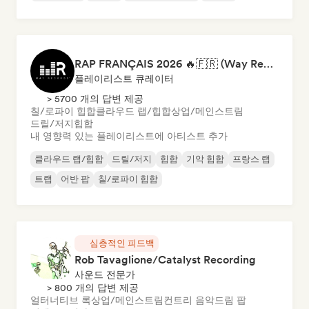
RAP FRANÇAIS 2026 🔥🇫🇷 (Way Records)
플레이리스트 큐레이터
> 5700 개의 답변 제공
칠/로파이 힙합
클라우드 랩/힙합
상업/메인스트림
드릴/저지
힙합
내 영향력 있는 플레이리스트에 아티스트 추가
클라우드 랩/힙합
드릴/저지
힙합
기악 힙합
프랑스 랩
트랩
어반 팝
칠/로파이 힙합
심층적인 피드백
Rob Tavaglione/Catalyst Recording
사운드 전문가
> 800 개의 답변 제공
얼터너티브 록
상업/메인스트림
컨트리 음악
드림 팝