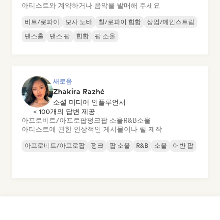
아티스트와 계약하거나 음악을 발매해 주세요
비트/로파이
보사 노바
칠/로파이 힙합
상업/메인스트림
댄스홀
댄스 팝
힙합
팝 소울
새로움
Zhakira Razhé
소셜 미디어 인플루언서
< 100개의 답변 제공
아프로비트/아프로팝
펑크
팝 소울
R&B
소울
아티스트에 관한 인상적인 게시물이나 릴 제작
아프로비트/아프로팝
펑크
팝 소울
R&B
소울
어반 팝