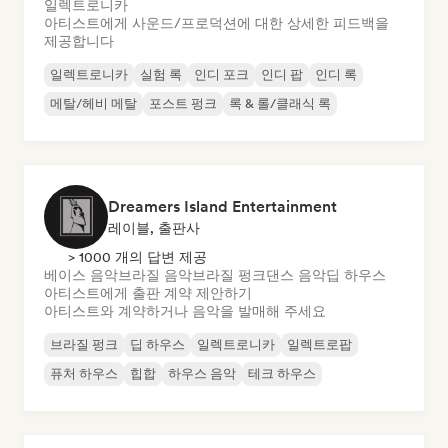
일렉트로니카
아티스트에게 사운드/프로덕션에 대한 상세한 피드백을
제공합니다
일렉트로니카
실험 록
인디 포크
인디 팝
인디 록
메탈/헤비 메탈
포스트 펑크
록 & 롤/클래식 록
Dreamers Island Entertainment
레이블, 출판사
> 1000 개의 답변 제공
베이스 음악
브라질 음악
브라질 펑크
댄스 음악
딥 하우스
아티스트에게 출판 계약 제안하기
아티스트와 계약하거나 음악을 발매해 주세요
브라질 펑크
딥 하우스
일렉트로니카
일렉트로팝
퓨처 하우스
힙합
하우스 음악
테크 하우스