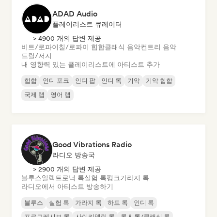
ADAD Audio
플레이리스트 큐레이터
> 4900 개의 답변 제공
비트/로파이
칠/로파이 힙합
클래식 음악
컨트리 음악
드릴/저지
내 영향력 있는 플레이리스트에 아티스트 추가
힙합
인디 포크
인디 팝
인디 록
기악
기악 힙합
국제 랩
영어 랩
Good Vibrations Radio
라디오 방송국
> 2900 개의 답변 제공
블루스
일렉트로닉 록
실험 록
펑크
가라지 록
라디오에서 아티스트 방송하기
블루스
실험 록
가라지 록
하드 록
인디 록
프로그레시브 록
사이키델릭 록
록 & 롤/클래식 록