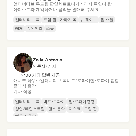
얼터너티브 록
드림 팝
일렉트로니카
가라지 록
인디 팝
아티스트와 계약하거나 음악을 발매해 주세요
얼터너티브 록
드림 팝
가라지 록
뉴 웨이브
팝 소울
레게
슈게이즈
소울
Zoila Antonio
언론사/기자
> 100 개의 답변 제공
애시드 하우스
얼터너티브 록
비트/로파이
칠/로파이 힙합
클래식 음악
기사 작성
얼터너티브 록
비트/로파이
칠/로파이 힙합
상업/메인스트림
댄스 음악
디스코
드림 팝
하우스 음악