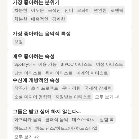
가장 좋아하는 분위기
차분한
어두운
극적인
인디
로파이
편안한
로맨틱
차분한
매혹적인
경쾌한
가장 좋아하는 음악적 특성
보컬
매우 좋아하는 속성
Spotify에서 이용 가능
BIPOC 아티스트
여성 아티스트
남성 아티스트
퀴어 아티스트
미계약 아티스트
수신에 개방적인 속성
작곡가
초기 프로젝트
무대 경험
국제적 잠재력
소셜 미디어 영향력
지원받는 아티스트
모두 보기 +2
그들은 받고 싶어 하지 않는다...
아프리카 음악
클래식 음악
데스/스래시
실험 록
하드코어
하드 댄스/하드코어/하드스타일
모두 보기 +2