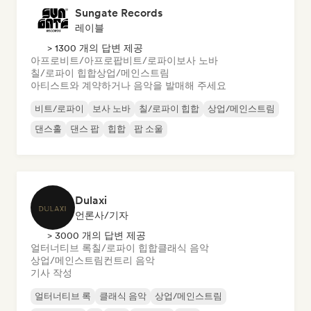
Sungate Records
레이블
> 1300 개의 답변 제공
아프로비트/아프로팝
비트/로파이
보사 노바
칠/로파이 힙합
상업/메인스트림
아티스트와 계약하거나 음악을 발매해 주세요
비트/로파이
보사 노바
칠/로파이 힙합
상업/메인스트림
댄스홀
댄스 팝
힙합
팝 소울
Dulaxi
언론사/기자
> 3000 개의 답변 제공
얼터너티브 록
칠/로파이 힙합
클래식 음악
상업/메인스트림
컨트리 음악
기사 작성
얼터너티브 록
클래식 음악
상업/메인스트림