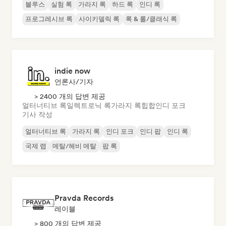
블루스
실험 록
가라지 록
하드 록
인디 록
프로그레시브 록
사이키델릭 록
록 & 롤/클래식 록
indie now
언론사/기자
> 2400 개의 답변 제공
얼터너티브 록
일렉트로닉 록
가라지 록
힙합
인디 포크
기사 작성
얼터너티브 록
가라지 록
인디 포크
인디 팝
인디 록
국제 랩
메탈/헤비 메탈
팝 록
Pravda Records
레이블
> 800 개의 답변 제공