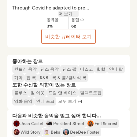
Through Covid he adapted to pre...
더 보기
공유율
응답 수
3%
62
비슷한 큐레이터 보기
좋아하는 장르
컨트리 음악
댄스 음악
댄스 팝
디스코
힙합
인디 팝
기악
팝 록
R&B
록 & 롤/클래식 록
또한 수신할 의향이 있는 장르
블루스
칠 아웃
드럼 앤 베이스
일렉트로팝
영화 음악
인디 포크
모두 보기 +4
다음과 비슷한 음악을 받고 싶어 합니다…
Jean Castel
President Street
Emi Secrest
Wild Story
Beks
DeeDee Foster