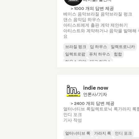
> 1000 개의 답변 제공
베이스 음악
브라질 음악
브라질 펑크
댄스 음악
딥 하우스
아티스트에게 출판 계약 제안하기
아티스트와 계약하거나 음악을 발매해 
요
브라질 펑크
딥 하우스
일렉트로니카
일렉트로팝
퓨처 하우스
힙합
하우스 음악
테크 하우스
indie now
언론사/기자
> 2400 개의 답변 제공
얼터너티브 록
일렉트로닉 록
가라지 록
인디 포크
기사 작성
얼터너티브 록
가라지 록
인디 포크