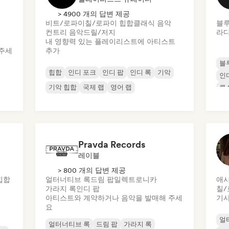
> 4900 개의 답변 제공
비트/로파이
칠/로파이 힙합
클래식 음악
블
컨트리 음악
드릴/저지
라디
내 영향력 있는 플레이리스트에 아티스트
주세
추가
블
힙합
인디 포크
인디 팝
인디 록
기악
인
기악 힙합
국제 랩
영어 랩
록 
Pravda Records
레이블
> 800 개의 답변 제공
힙합
얼터너티브 록
드림 팝
일렉트로니카
애시
가라지 록
인디 팝
칠/
아티스트와 계약하거나 음악을 발매해 주세
기사
요
얼
얼터너티브 록
드림 팝
가라지 록