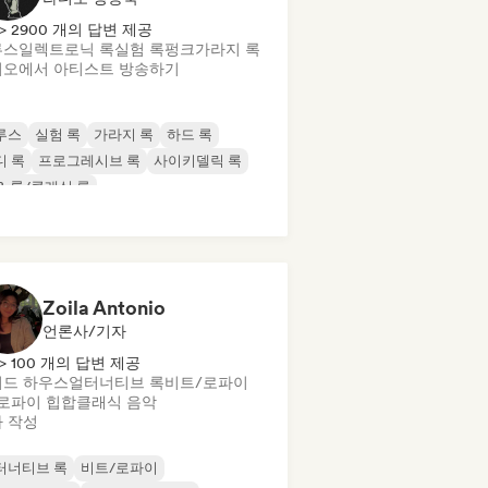
> 2900 개의 답변 제공
루스
일렉트로닉 록
실험 록
펑크
가라지 록
오에서 아티스트 방송하기
루스
실험 록
가라지 록
하드 록
디 록
프로그레시브 록
사이키델릭 록
& 롤/클래식 록
Zoila Antonio
언론사/기자
> 100 개의 답변 제공
드 하우스
얼터너티브 록
비트/로파이
로파이 힙합
클래식 음악
 작성
터너티브 록
비트/로파이