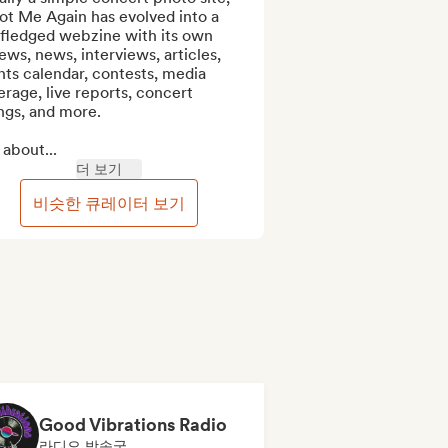
t Me Again has evolved into a 
-fledged webzine with its own 
ews, news, interviews, articles, 
ts calendar, contests, media 
rage, live reports, concert 
ings, and more.

 about...
더 보기
비슷한 큐레이터 보기
Good Vibrations Radio
라디오 방송국