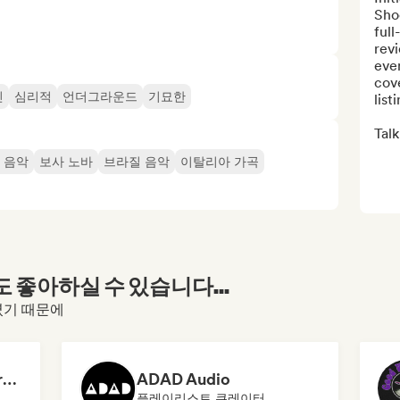
Shoo
full
revi
even
cove
인
심리적
언더그라운드
기묘한
list
Talk
 음악
보사 노바
브라질 음악
이탈리아 가곡
좋아하실 수 있습니다...
하셨기 때문에
Dreamers Island Entertainment
ADAD Audio
플레이리스트 큐레이터