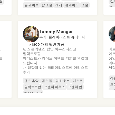
메탈
칠
뉴 웨이브
팝 소울
레게
슈게이즈
소울
댄
Tommy Menger
부커, 플레이리스트 큐레이터
> 1800 개의 답변 제공
스
댄스 음악
댄스 팝
딥 하우스
디스코
아
일렉트로팝
아
트
아티스트와 라이브 이벤트 기회를 연결해
상
드립니다
아티
내 영향력 있는 플레이리스트에 아티스트
제
추가
아
댄스 음악
댄스 팝
딥 하우스
디스코
모
일렉트로팝
프렌치 하우스
프렌치 팝
소
하우스 음악