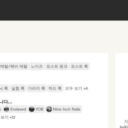
메탈/헤비 메탈
노이즈
포스트 펑크
포스트 록
닉 록
실험 록
가라지 록
하드 록
모두 보기 +4
합니다…
n
Enslaved
YOB
Nine Inch Nails
보기 +12
자
Init