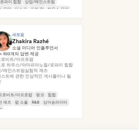
/로파이 힙합
상업/메인스트림
스 음악
디스코
드림 팝
하우스 음악
새로움
Zhakira Razhé
소셜 미디어 인플루언서
< 100개의 답변 제공
프로비트/아프로팝
프로 하우스/아마피아노
칠/로파이 힙합
업/메인스트림
실험적 재즈
스트에 관한 인상적인 게시물이나 릴
작
프로비트/아프로팝
펑크
힙합
던 재즈
팝 소울
R&B
싱어송라이터
울