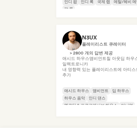
인디 팝
인디 록
국제 랩
메탈/헤비 
팝 록
N3UX
플레이리스트 큐레이터
> 2800 개의 답변 제공
애시드 하우스
앰비언트
칠 아웃
딥 하우
일렉트로니카
내 영향력 있는 플레이리스트에 아티스
추가
애시드 하우스
앰비언트
딥 하우스
하우스 음악
인디 댄스
멜로딕 & 프로그레시브 하우스
미니멀
오가닉 하우스/다운템포