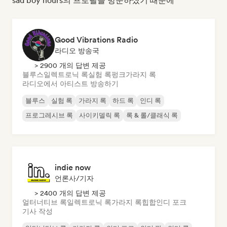
sad boy hours의 프로필을 방문하셨기 때문에
Good Vibrations Radio
라디오 방송국
> 2900 개의 답변 제공
블루스
일렉트로닉 록
실험 록
펑크
가라지 록
라디오에서 아티스트 방송하기
블루스
실험 록
가라지 록
하드 록
인디 록
프로그레시브 록
사이키델릭 록
록 & 롤/클래식 록
indie now
언론사/기자
> 2400 개의 답변 제공
얼터너티브 록
일렉트로닉 록
가라지 록
힙합
인디 포크
기사 작성