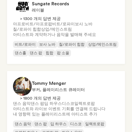
Sungate Records
레이블
> 1300 개의 답변 제공
아프로비트/아프로팝
비트/로파이
보사 노바
칠/로파이 힙합
상업/메인스트림
아티스트와 계약하거나 음악을 발매해 주세요
비트/로파이
보사 노바
칠/로파이 힙합
상업/메인스트림
댄스홀
댄스 팝
힙합
팝 소울
Tommy Menger
부커, 플레이리스트 큐레이터
> 1800 개의 답변 제공
댄스 음악
댄스 팝
딥 하우스
디스코
일렉트로팝
아티스트와 라이브 이벤트 기회를 연결해 드립니다
내 영향력 있는 플레이리스트에 아티스트 추가
댄스 음악
댄스 팝
딥 하우스
디스코
일렉트로팝