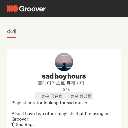
소개
sad boy hours
플레이리스트 큐레이터
24k
높은 공유율
높은 응답률
Playlist curator looking for sad music.

Also, I have two other playlists that I'm using on 
Groover: 

1) Sad Rap:  