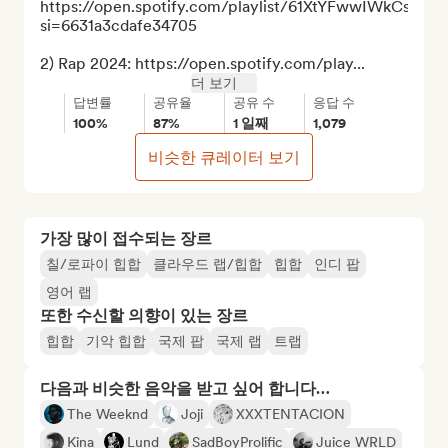
https://open.spotify.com/playlist/61XtYFwwIWkCsyLu
si=6631a3cdafe34705

2) Rap 2024: https://open.spotify.com/play...
더 보기
답변률
공유율
공유 수
응답 수
100%
87%
1 일째
1,079
비슷한 큐레이터 보기
가장 많이 접수되는 장르
칠/로파이 힙합
클라우드 랩/힙합
힙합
인디 팝
영어 랩
또한 수신할 의향이 있는 장르
힙합
기악 힙합
국제 팝
국제 랩
트랩
다음과 비슷한 음악을 받고 싶어 합니다…
The Weeknd
Joji
XXXTENTACION
Kina
Lund
SadBoyProlific
Juice WRLD