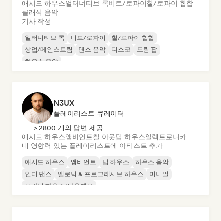
애시드 하우스
얼터너티브 록
비트/로파이
칠/로파이 힙합
클래식 음악
기사 작성
얼터너티브 록
비트/로파이
칠/로파이 힙합
상업/메인스트림
댄스 음악
디스코
드림 팝
하우스 음악
N3UX
플레이리스트 큐레이터
> 2800 개의 답변 제공
애시드 하우스
앰비언트
칠 아웃
딥 하우스
일렉트로니카
내 영향력 있는 플레이리스트에 아티스트 추가
애시드 하우스
앰비언트
딥 하우스
하우스 음악
인디 댄스
멜로딕 & 프로그레시브 하우스
미니멀
오가닉 하우스/다운템포