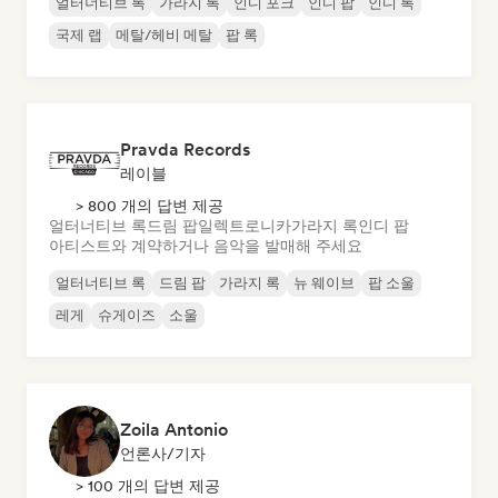
얼터너티브 록
가라지 록
인디 포크
인디 팝
인디 록
국제 랩
메탈/헤비 메탈
팝 록
Pravda Records
레이블
> 800 개의 답변 제공
얼터너티브 록
드림 팝
일렉트로니카
가라지 록
인디 팝
아티스트와 계약하거나 음악을 발매해 주세요
얼터너티브 록
드림 팝
가라지 록
뉴 웨이브
팝 소울
레게
슈게이즈
소울
Zoila Antonio
언론사/기자
> 100 개의 답변 제공