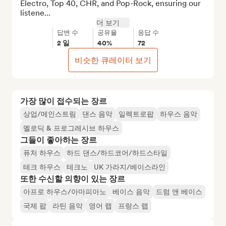
Electro, Top 40, CHR, and Pop-Rock, ensuring our 
listene...
더 보기
답변 수
공유율
응답 수
2 일
40%
72
비슷한 큐레이터 보기
가장 많이 접수되는 장르
상업/메인스트림
댄스 음악
일렉트로팝
하우스 음악
멜로딕 & 프로그레시브 하우스
그들이 좋아하는 장르
퓨처 하우스
하드 댄스/하드코어/하드스타일
테크 하우스
테크노
UK 가라지/베이스라인
또한 수신할 의향이 있는 장르
아프로 하우스/아마피아노
베이스 음악
드럼 앤 베이스
국제 팝
라틴 음악
영어 랩
프랑스 랩