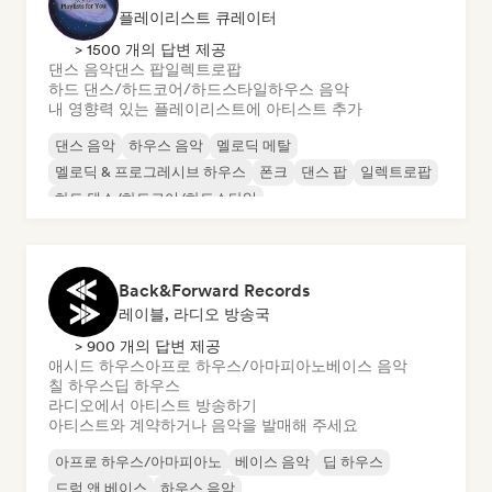
플레이리스트 큐레이터
> 1500 개의 답변 제공
댄스 음악
댄스 팝
일렉트로팝
하드 댄스/하드코어/하드스타일
하우스 음악
내 영향력 있는 플레이리스트에 아티스트 추가
댄스 음악
하우스 음악
멜로딕 메탈
멜로딕 & 프로그레시브 하우스
폰크
댄스 팝
일렉트로팝
하드 댄스/하드코어/하드스타일
Back&Forward Records
레이블, 라디오 방송국
> 900 개의 답변 제공
애시드 하우스
아프로 하우스/아마피아노
베이스 음악
칠 하우스
딥 하우스
라디오에서 아티스트 방송하기
아티스트와 계약하거나 음악을 발매해 주세요
아프로 하우스/아마피아노
베이스 음악
딥 하우스
드럼 앤 베이스
하우스 음악