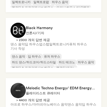
일렉트로니카
일렉트로팝
하우스 음악
멜로딕 & 프로그레시브 하우스
오가닉 하우스/다운템포
Black Harmony
언론사/기자
> 2300 개의 답변 제공
댄스 음악
딥 하우스
덥스텝
일렉트로니카
퓨처 하우스
기사 작성
댄스 음악
딥 하우스
퓨처 하우스
하드 댄스/하드코어/하드스타일
하드 테크노
하우스 음악
멜로딕 & 프로그레시브 하우스
멜로딕 테크노
Melodic Techno Energy/ EDM Energy/Techno Masters
플레이리스트 큐레이터
> 4400 개의 답변 제공
아프로 하우스/아마피아노
베이스 음악
댄스 음악
딥 하우스