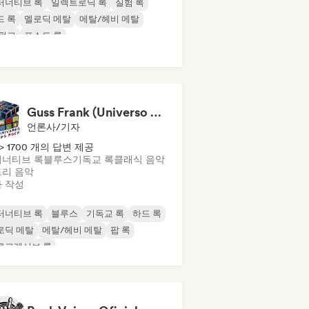
터너티브 록
일렉트로닉 록
실험 록
드 록
멜로딕 메탈
메탈/헤비 메탈
 펑크
포스트 록
Guss Frank (Universo do Rock)
언론사/기자
> 1700 개의 답변 제공
너티브 록
블루스
기독교 록
클래식 음악
리 음악
 작성
터너티브 록
블루스
기독교 록
하드 록
로딕 메탈
메탈/헤비 메탈
팝 록
로그레시브 록