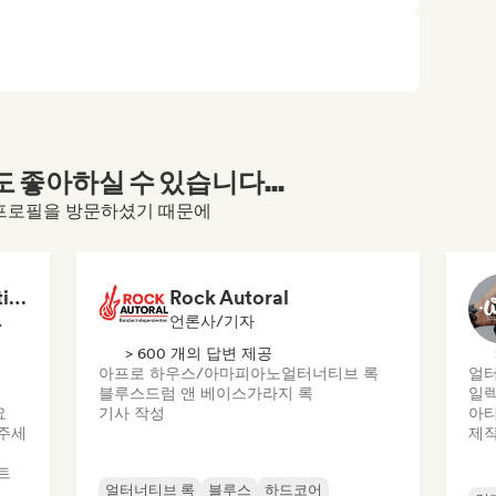
좋아하실 수 있습니다...
eator의 프로필을 방문하셨기 때문에
MANAGARM Productions
Rock Autoral
큐레이터
언론사/기자
> 600 개의 답변 제공
아프로 하우스/아마피아노
얼터너티브 록
얼터
블루스
드럼 앤 베이스
가라지 록
일렉
요
기사 작성
아티
주세
제
트
얼터너티브 록
블루스
하드코어