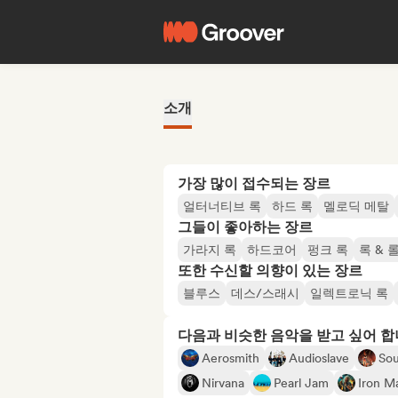
소개
가장 많이 접수되는 장르
얼터너티브 록
하드 록
멜로딕 메탈
그들이 좋아하는 장르
가라지 록
하드코어
펑크 록
록 & 
또한 수신할 의향이 있는 장르
블루스
데스/스래시
일렉트로닉 록
다음과 비슷한 음악을 받고 싶어 
Aerosmith
Audioslave
So
Nirvana
Pearl Jam
Iron M