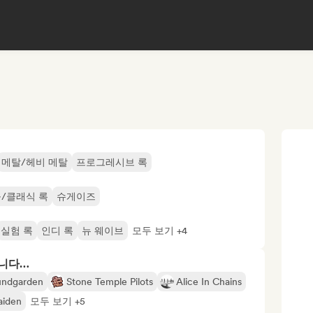
메탈/헤비 메탈
프로그레시브 록
롤/클래식 록
슈게이즈
실험 록
인디 록
뉴 웨이브
모두 보기 +4
합니다…
undgarden
Stone Temple Pilots
Alice In Chains
aiden
모두 보기 +5