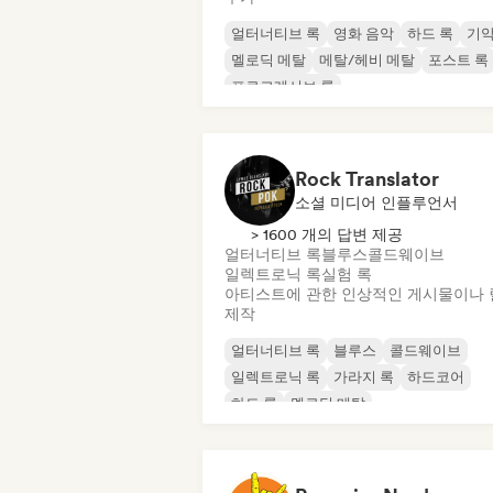
얼터너티브 록
영화 음악
하드 록
기
멜로딕 메탈
메탈/헤비 메탈
포스트 록
프로그레시브 록
Rock Translator
소셜 미디어 인플루언서
> 1600 개의 답변 제공
얼터너티브 록
블루스
콜드웨이브
일렉트로닉 록
실험 록
아티스트에 관한 인상적인 게시물이나 
제작
얼터너티브 록
블루스
콜드웨이브
일렉트로닉 록
가라지 록
하드코어
하드 록
멜로딕 메탈