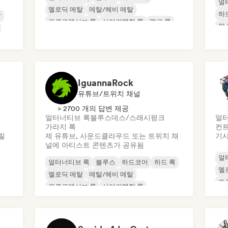
얼
멜로딕 메탈
메탈/헤비 메탈
하
악
프로그레시브 록
사이키델릭 록
펑크 록
팝
IguannaRock
유튜브/트위치 채널
> 2700 개의 답변 제공
얼터너티브 록
블루스
데스/스래시
펑크
얼터
가라지 록
컨트
릴
제 유튜브, 사운드클라우드 또는 트위치 채
기사
널에 아티스트 콘텐츠가 공유됨
얼
얼터너티브 록
블루스
하드코어
하드 록
멜
멜로딕 메탈
메탈/헤비 메탈
프
프로그레시브 록
사이키델릭 록