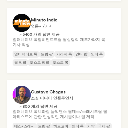
Minuto Indie
언론사/기자
> 5400 개의 답변 제공
얼터너티브 록
앰비언트
드림 팝
실험적 재즈
가라지 록
기사 작성
얼터너티브 록
드림 팝
가라지 록
인디 팝
인디 록
팝 펑크
포스트 펑크
포스트 록
Gustavo Chagas
소셜 미디어 인플루언서
> 800 개의 답변 제공
얼터너티브 록
브라질 음악
댄스 팝
데스/스래시
드림 팝
아티스트에 관한 인상적인 게시물이나 릴 제작
데스/스래시
드림 팝
하드코어
인디 록
기악
국제 팝