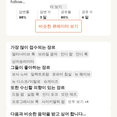
follow...
더 보기
답변률
답변 수
공유율
공유 수
98%
3 일
90%
4 일
비슷한 큐레이터 보기
가장 많이 접수되는 장르
얼터너티브 록
브라질 음악
인디 팝
인디 록
싱어송라이터
그들이 좋아하는 장르
보사 노바
일렉트로팝
로파이 침실
뉴 웨이브
뉴 디스코/이탈로
슈게이즈
또한 수신할 의향이 있는 장르
드림 팝
실험 록
인디 포크
모던 재즈
프로그레시브 록
사이키델릭 팝
모두 보기 +4
다음과 비슷한 음악을 받고 싶어 합니다…