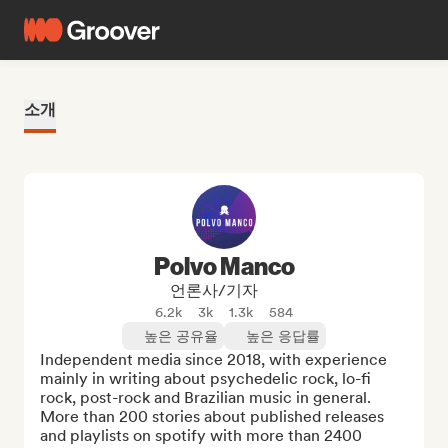
소개
Polvo Manco
언론사/기자
6.2k
3k
1.3k
584
높은 공유율
높은 응답률
Independent media since 2018, with experience 
mainly in writing about psychedelic rock, lo-fi 
rock, post-rock and Brazilian music in general. 
More than 200 stories about published releases 
and playlists on spotify with more than 2400 