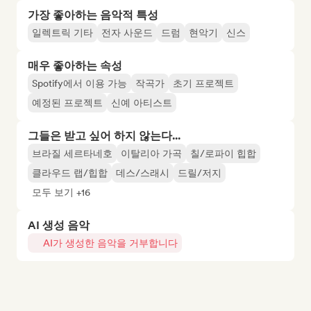
가장 좋아하는 음악적 특성
일렉트릭 기타
전자 사운드
드럼
현악기
신스
매우 좋아하는 속성
Spotify에서 이용 가능
작곡가
초기 프로젝트
예정된 프로젝트
신예 아티스트
그들은 받고 싶어 하지 않는다...
브라질 세르타네호
이탈리아 가곡
칠/로파이 힙합
클라우드 랩/힙합
데스/스래시
드릴/저지
모두 보기 +16
AI 생성 음악
AI가 생성한 음악을 거부합니다