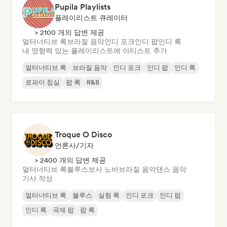
Pupila Playlists
플레이리스트 큐레이터
> 2100 개의 답변 제공
얼터너티브 록
브라질 음악
인디 포크
인디 팝
인디 록
내 영향력 있는 플레이리스트에 아티스트 추가
얼터너티브 록
브라질 음악
인디 포크
인디 팝
인디 록
로파이 침실
팝 록
R&B
Troque O Disco
언론사/기자
> 2400 개의 답변 제공
얼터너티브 록
블루스
보사 노바
브라질 음악
댄스 음악
기사 작성
얼터너티브 록
블루스
실험 록
인디 포크
인디 팝
인디 록
국제 팝
팝 록