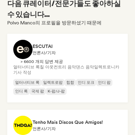
다음 큐레이터/전문가들도 좋아하실
수 있습니다...
Polvo Manco의 프로필을 방문하셨기 때문에
ESCUTAI
언론사/기자
> 6600 개의 답변 제공
얼터너티브 록
칠 아웃
컨트리 음악
댄스 음악
일렉트로니카
기사 작성
얼터너티브 록
일렉트로팝
힙합
인디 포크
인디 팝
인디 록
국제 팝
K-팝/J-팝
Tenho Mais Discos Que Amigos!
언론사/기자