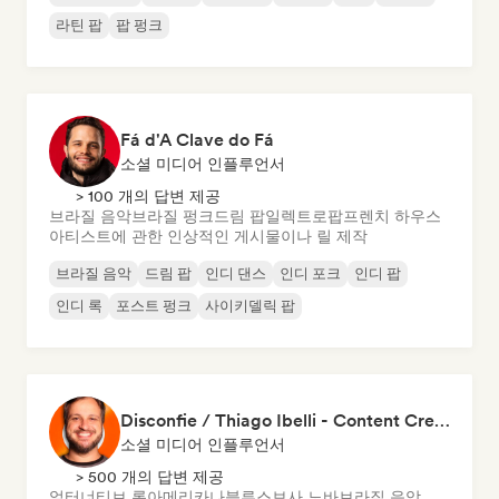
라틴 팝
팝 펑크
Fá d'A Clave do Fá
소셜 미디어 인플루언서
> 100 개의 답변 제공
브라질 음악
브라질 펑크
드림 팝
일렉트로팝
프렌치 하우스
아티스트에 관한 인상적인 게시물이나 릴 제작
브라질 음악
드림 팝
인디 댄스
인디 포크
인디 팝
인디 록
포스트 펑크
사이키델릭 팝
Disconfie / Thiago Ibelli - Content Creator
소셜 미디어 인플루언서
> 500 개의 답변 제공
얼터너티브 록
아메리카나
블루스
보사 노바
브라질 음악