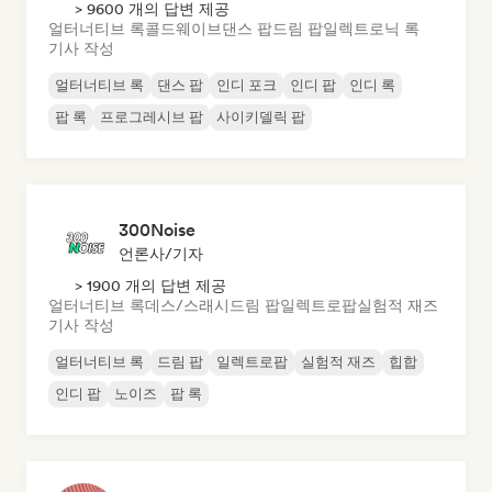
> 9600 개의 답변 제공
얼터너티브 록
콜드웨이브
댄스 팝
드림 팝
일렉트로닉 록
기사 작성
얼터너티브 록
댄스 팝
인디 포크
인디 팝
인디 록
팝 록
프로그레시브 팝
사이키델릭 팝
300Noise
언론사/기자
> 1900 개의 답변 제공
얼터너티브 록
데스/스래시
드림 팝
일렉트로팝
실험적 재즈
기사 작성
얼터너티브 록
드림 팝
일렉트로팝
실험적 재즈
힙합
인디 팝
노이즈
팝 록