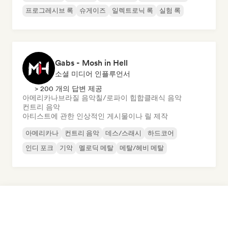
프로그레시브 록
슈게이즈
일렉트로닉 록
실험 록
Gabs - Mosh in Hell
소셜 미디어 인플루언서
> 200 개의 답변 제공
아메리카나
브라질 음악
칠/로파이 힙합
클래식 음악
컨트리 음악
아티스트에 관한 인상적인 게시물이나 릴 제작
아메리카나
컨트리 음악
데스/스래시
하드코어
인디 포크
기악
멜로딕 메탈
메탈/헤비 메탈