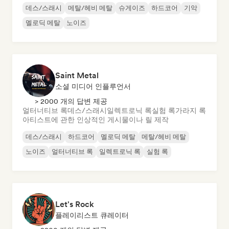
데스/스래시
메탈/헤비 메탈
슈게이즈
하드코어
기악
멜로딕 메탈
노이즈
Saint Metal
소셜 미디어 인플루언서
> 2000 개의 답변 제공
얼터너티브 록
데스/스래시
일렉트로닉 록
실험 록
가라지 록
아티스트에 관한 인상적인 게시물이나 릴 제작
데스/스래시
하드코어
멜로딕 메탈
메탈/헤비 메탈
노이즈
얼터너티브 록
일렉트로닉 록
실험 록
Let's Rock
플레이리스트 큐레이터