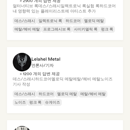
> 2900 개의 답변 제공
얼터너티브 록
데스/스래시
일렉트로닉 록
실험 록
하드코어
내 영향력 있는 플레이리스트에 아티스트 추가
데스/스래시
일렉트로닉 록
하드코어
멜로딕 메탈
메탈/헤비 메탈
프로그레시브 록
사이키델릭 록
펑크 록
Lelahel Metal
언론사/기자
> 1200 개의 답변 제공
데스/스래시
하드코어
멜로딕 메탈
메탈/헤비 메탈
노이즈
기사 작성
데스/스래시
하드코어
멜로딕 메탈
메탈/헤비 메탈
노이즈
펑크 록
슈게이즈