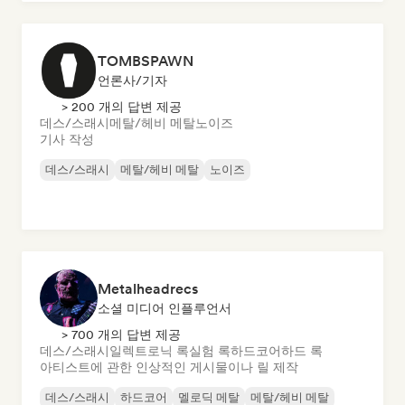
TOMBSPAWN
언론사/기자
> 200 개의 답변 제공
데스/스래시
메탈/헤비 메탈
노이즈
기사 작성
데스/스래시
메탈/헤비 메탈
노이즈
Metalheadrecs
소셜 미디어 인플루언서
> 700 개의 답변 제공
데스/스래시
일렉트로닉 록
실험 록
하드코어
하드 록
아티스트에 관한 인상적인 게시물이나 릴 제작
데스/스래시
하드코어
멜로딕 메탈
메탈/헤비 메탈