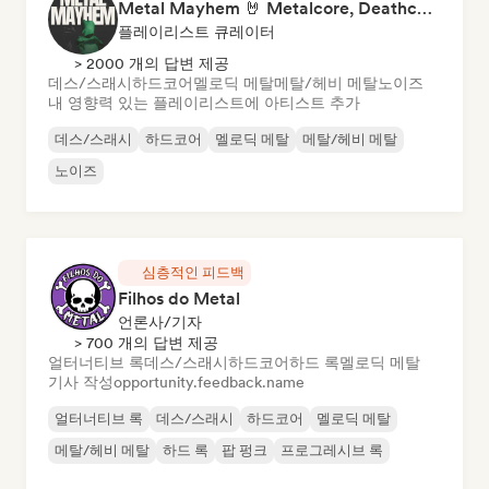
Metal Mayhem 🤘 Metalcore, Deathcore & Progressive Metal
플레이리스트 큐레이터
> 2000 개의 답변 제공
데스/스래시
하드코어
멜로딕 메탈
메탈/헤비 메탈
노이즈
내 영향력 있는 플레이리스트에 아티스트 추가
데스/스래시
하드코어
멜로딕 메탈
메탈/헤비 메탈
노이즈
심층적인 피드백
Filhos do Metal
언론사/기자
> 700 개의 답변 제공
얼터너티브 록
데스/스래시
하드코어
하드 록
멜로딕 메탈
기사 작성
opportunity.feedback.name
얼터너티브 록
데스/스래시
하드코어
멜로딕 메탈
메탈/헤비 메탈
하드 록
팝 펑크
프로그레시브 록