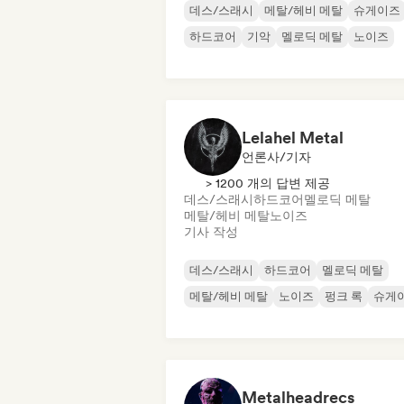
데스/스래시
메탈/헤비 메탈
슈게이즈
하드코어
기악
멜로딕 메탈
노이즈
Lelahel Metal
언론사/기자
> 1200 개의 답변 제공
데스/스래시
하드코어
멜로딕 메탈
메탈/헤비 메탈
노이즈
기사 작성
데스/스래시
하드코어
멜로딕 메탈
메탈/헤비 메탈
노이즈
펑크 록
슈게
Metalheadrecs