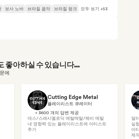
악
보사 노바
브라질 음악
브라질 펑크
모두 보기 +53
좋아하실 수 있습니다...
때문에
Cutting Edge Metal
플레이리스트 큐레이터
> 3600 개의 답변 제공
데스/스래시
멜로딕 메탈
메탈/헤비 메탈
얼터
내 영향력 있는 플레이리스트에 아티스트
실험
추가
아티
제