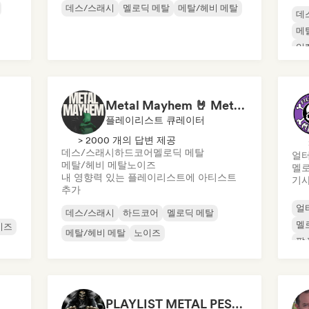
데스/스래시
멜로딕 메탈
메탈/헤비 메탈
데
메
일
Metal Mayhem 🤘 Metalcore, Deathcore & Progressive Metal
플레이리스트 큐레이터
> 2000 개의 답변 제공
데스/스래시
하드코어
멜로딕 메탈
얼터
메탈/헤비 메탈
노이즈
멜로
내 영향력 있는 플레이리스트에 아티스트
기사
추가
얼
데스/스래시
하드코어
멜로딕 메탈
멜
이즈
메탈/헤비 메탈
노이즈
팝
PLAYLIST METAL PESADO