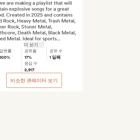
we are making a playlist that will 
ain explosive songs for a great 
d. Created in 2025 and contains 
 Rock, Heavy Metal, Trash Metal, 
er Rock, Stoner Metal, 
thcore, Death Metal, Black Metal, 
d Metal. Ideal for sports...
더 보기
답변률
공유율
공유 수
100%
17%
1 일째
응답 수
2,917
비슷한 큐레이터 보기