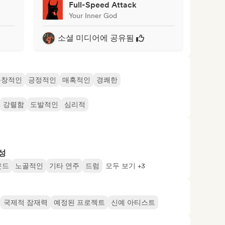
Full-Speed Attack
Your Inner God
소셜 미디어에 공유됨
독창적인
긍정적인
매혹적인
경쾌한
강렬함
도발적인
심리적
성
운드
노골적인
기타 연주
드럼
모두 보기 +3
국제적 잠재력
예정된 프로젝트
신예 아티스트