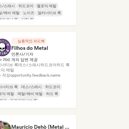
스/스래시
하드코어
멜로딕 메탈
탈/헤비 메탈
노이즈
얼터너티브 록
렉트로닉 록
실험 록
심층적인 피드백
Filhos do Metal
언론사/기자
> 700 개의 답변 제공
너티브 록
데스/스래시
하드코어
하드 록
딕 메탈
 작성
opportunity.feedback.name
터너티브 록
데스/스래시
하드코어
로딕 메탈
메탈/헤비 메탈
하드 록
 펑크
프로그레시브 록
Maurício Dehò (Metal Mau)