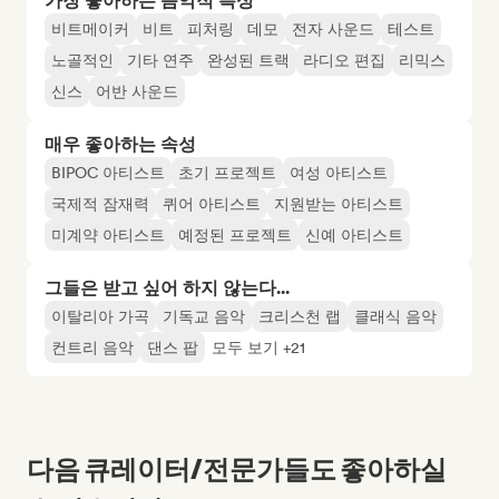
가장 좋아하는 음악적 특성
비트메이커
비트
피처링
데모
전자 사운드
테스트
노골적인
기타 연주
완성된 트랙
라디오 편집
리믹스
신스
어반 사운드
매우 좋아하는 속성
BIPOC 아티스트
초기 프로젝트
여성 아티스트
국제적 잠재력
퀴어 아티스트
지원받는 아티스트
미계약 아티스트
예정된 프로젝트
신예 아티스트
그들은 받고 싶어 하지 않는다...
이탈리아 가곡
기독교 음악
크리스천 랩
클래식 음악
컨트리 음악
댄스 팝
모두 보기 +21
다음 큐레이터/전문가들도 좋아하실