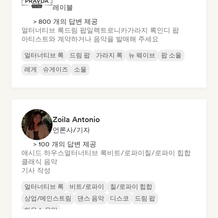
레이블
> 800 개의 답변 제공
얼터너티브 록
드림 팝
일렉트로니카
가라지 록
인디 팝
아티스트와 계약하거나 음악을 발매해 주세요
얼터너티브 록
드림 팝
가라지 록
뉴 웨이브
팝 소울
레게
슈게이즈
소울
Zoila Antonio
언론사/기자
> 100 개의 답변 제공
애시드 하우스
얼터너티브 록
비트/로파이
칠/로파이 힙합
클래식 음악
기사 작성
얼터너티브 록
비트/로파이
칠/로파이 힙합
상업/메인스트림
댄스 음악
디스코
드림 팝
하우스 음악