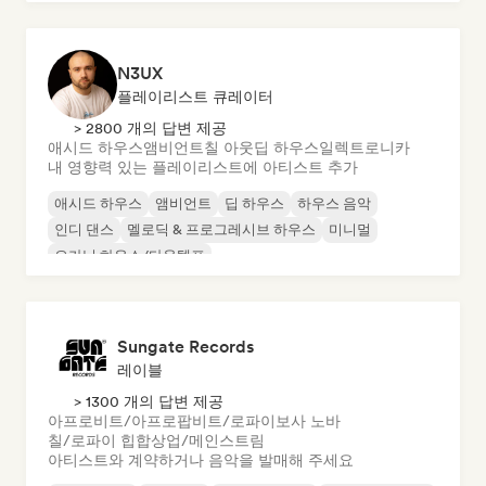
N3UX
플레이리스트 큐레이터
> 2800 개의 답변 제공
애시드 하우스
앰비언트
칠 아웃
딥 하우스
일렉트로니카
내 영향력 있는 플레이리스트에 아티스트 추가
애시드 하우스
앰비언트
딥 하우스
하우스 음악
인디 댄스
멜로딕 & 프로그레시브 하우스
미니멀
오가닉 하우스/다운템포
Sungate Records
레이블
> 1300 개의 답변 제공
아프로비트/아프로팝
비트/로파이
보사 노바
칠/로파이 힙합
상업/메인스트림
아티스트와 계약하거나 음악을 발매해 주세요