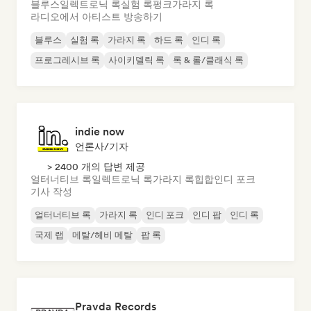
블루스
일렉트로닉 록
실험 록
펑크
가라지 록
라디오에서 아티스트 방송하기
블루스
실험 록
가라지 록
하드 록
인디 록
프로그레시브 록
사이키델릭 록
록 & 롤/클래식 록
indie now
언론사/기자
> 2400 개의 답변 제공
얼터너티브 록
일렉트로닉 록
가라지 록
힙합
인디 포크
기사 작성
얼터너티브 록
가라지 록
인디 포크
인디 팝
인디 록
국제 랩
메탈/헤비 메탈
팝 록
Pravda Records