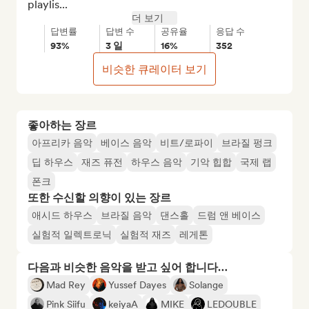
playlis...
더 보기
답변률
답변 수
공유율
응답 수
93%
3 일
16%
352
비슷한 큐레이터 보기
좋아하는 장르
아프리카 음악
베이스 음악
비트/로파이
브라질 펑크
딥 하우스
재즈 퓨전
하우스 음악
기악 힙합
국제 랩
폰크
또한 수신할 의향이 있는 장르
애시드 하우스
브라질 음악
댄스홀
드럼 앤 베이스
실험적 일렉트로닉
실험적 재즈
레게톤
다음과 비슷한 음악을 받고 싶어 합니다…
Mad Rey
Yussef Dayes
Solange
Pink Siifu
keiyaA
MIKE
LEDOUBLE