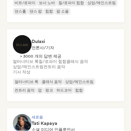
비트/로파이
보사 노바
칠/로파이 힙합
상업/메인스트림
댄스홀
댄스 팝
힙합
팝 소울
Dulaxi
언론사/기자
> 3000 개의 답변 제공
얼터너티브 록
칠/로파이 힙합
클래식 음악
상업/메인스트림
컨트리 음악
기사 작성
얼터너티브 록
클래식 음악
상업/메인스트림
컨트리 음악
덥
펑크
하드코어
힙합
새로움
Tati Kapaya
소셜 미디어 인플루언서