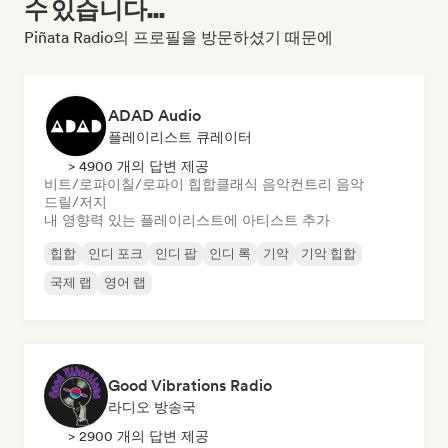
수 있습니다...
Piñata Radio의 프로필을 방문하셨기 때문에
ADAD Audio
플레이리스트 큐레이터
> 4900 개의 답변 제공
비트/로파이
칠/로파이 힙합
클래식 음악
컨트리 음악
드릴/저지
내 영향력 있는 플레이리스트에 아티스트 추가
힙합
인디 포크
인디 팝
인디 록
기악
기악 힙합
국제 랩
영어 랩
Good Vibrations Radio
라디오 방송국
> 2900 개의 답변 제공