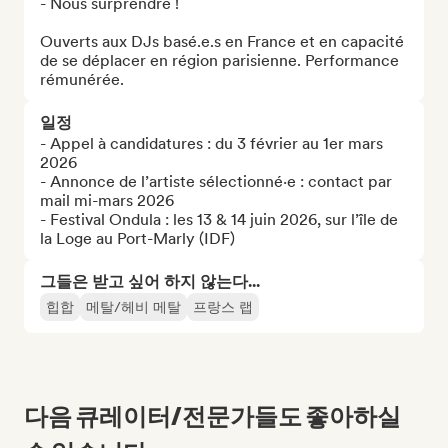
- Nous surprendre !

Ouverts aux DJs basé.e.s en France et en capacité 
de se déplacer en région parisienne. Performance 
rémunérée.
일정
- Appel à candidatures : du 3 février au 1er mars 
2026

- Annonce de l’artiste sélectionné·e : contact par 
mail mi-mars 2026

- Festival Ondula : les 13 & 14 juin 2026, sur l’île de 
la Loge au Port-Marly (IDF)
그들은 받고 싶어 하지 않는다...
힙합
메탈/헤비 메탈
프랑스 랩
다음 큐레이터/전문가들도 좋아하실