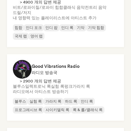
> 4900 개의 답변 제공
비트/로파이
칠/로파이 힙합
클래식 음악
컨트리 음악
드릴/저지
내 영향력 있는 플레이리스트에 아티스트 추가
힙합
인디 포크
인디 팝
인디 록
기악
기악 힙합
국제 랩
영어 랩
Good Vibrations Radio
라디오 방송국
> 2900 개의 답변 제공
블루스
일렉트로닉 록
실험 록
펑크
가라지 록
라디오에서 아티스트 방송하기
블루스
실험 록
가라지 록
하드 록
인디 록
프로그레시브 록
사이키델릭 록
록 & 롤/클래식 록