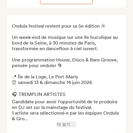
Ondula festival revient pour sa 5e édition 🌞

Un week-end de musique sur une île bucolique au 
bord de la Seine, à 30 minutes de Paris, 
transformée en dancefloor à ciel ouvert.

Une programmation House, Disco & Rare Groove, 
pensée pour onduler 🌀

📍 Île de la Loge, Le Port-Marly 

⏰ samedi 13 & dimanche 14 juin 2026 

🎧 TREMPLIN ARTISTES

Candidate pour avoir l’opportunité de te produire 
en DJ set sur la mainstage du festival. 

1 artiste sera sélectionné·e par les équipes Ondula 
& Gro...
더 보기