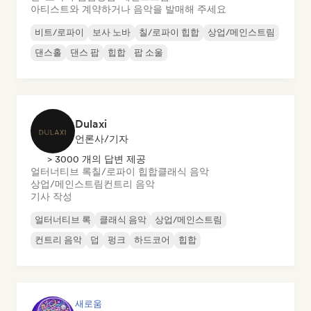
아티스트와 계약하거나 음악을 발매해 주세요
비트/로파이
보사 노바
칠/로파이 힙합
상업/메인스트림
댄스홀
댄스 팝
힙합
팝 소울
Dulaxi
언론사/기자
> 3000 개의 답변 제공
얼터너티브 록
칠/로파이 힙합
클래식 음악
상업/메인스트림
컨트리 음악
기사 작성
얼터너티브 록
클래식 음악
상업/메인스트림
컨트리 음악
덥
펑크
하드코어
힙합
새로움