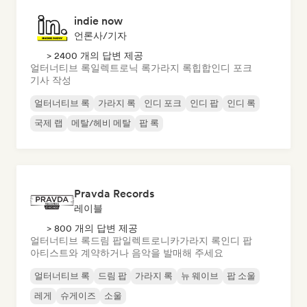
indie now
언론사/기자
> 2400 개의 답변 제공
얼터너티브 록
일렉트로닉 록
가라지 록
힙합
인디 포크
기사 작성
얼터너티브 록
가라지 록
인디 포크
인디 팝
인디 록
국제 랩
메탈/헤비 메탈
팝 록
Pravda Records
레이블
> 800 개의 답변 제공
얼터너티브 록
드림 팝
일렉트로니카
가라지 록
인디 팝
아티스트와 계약하거나 음악을 발매해 주세요
얼터너티브 록
드림 팝
가라지 록
뉴 웨이브
팝 소울
레게
슈게이즈
소울