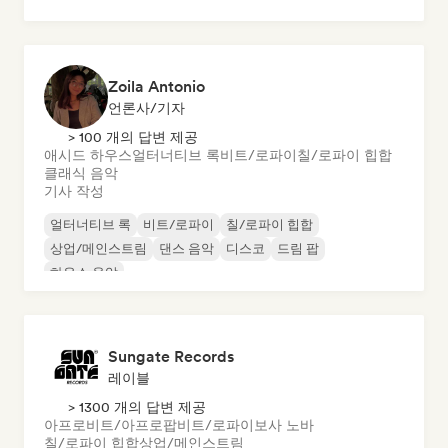
Zoila Antonio
언론사/기자
> 100 개의 답변 제공
애시드 하우스
얼터너티브 록
비트/로파이
칠/로파이 힙합
클래식 음악
기사 작성
얼터너티브 록
비트/로파이
칠/로파이 힙합
상업/메인스트림
댄스 음악
디스코
드림 팝
하우스 음악
Sungate Records
레이블
> 1300 개의 답변 제공
아프로비트/아프로팝
비트/로파이
보사 노바
칠/로파이 힙합
상업/메인스트림