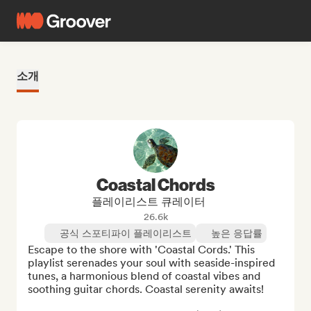
소개
Coastal Chords
플레이리스트 큐레이터
26.6k
공식 스포티파이 플레이리스트
높은 응답률
Escape to the shore with 'Coastal Cords.' This 
playlist serenades your soul with seaside-inspired 
tunes, a harmonious blend of coastal vibes and 
soothing guitar chords. Coastal serenity awaits!
