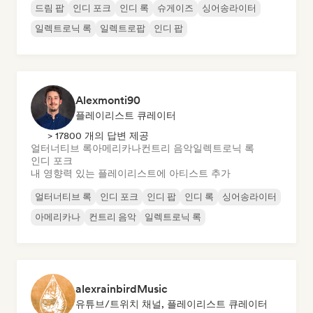
드림 팝
인디 포크
인디 록
슈게이즈
싱어송라이터
일렉트로닉 록
일렉트로팝
인디 팝
Alexmonti90
플레이리스트 큐레이터
> 17800 개의 답변 제공
얼터너티브 록
아메리카나
컨트리 음악
일렉트로닉 록
인디 포크
내 영향력 있는 플레이리스트에 아티스트 추가
얼터너티브 록
인디 포크
인디 팝
인디 록
싱어송라이터
아메리카나
컨트리 음악
일렉트로닉 록
alexrainbirdMusic
유튜브/트위치 채널, 플레이리스트 큐레이터