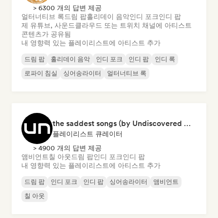
> 6300 개의 답변 제공
얼터너티브 록
드림 팝
홀리데이 음악
인디 포크
인디 팝
제 유튜브, 사운드클라우드 또는 트위치 채널에 아티스트
콘텐츠가 공유됨
내 영향력 있는 플레이리스트에 아티스트 추가
드림 팝
홀리데이 음악
인디 포크
인디 팝
인디 록
로파이 침실
싱어송라이터
얼터너티브 록
the saddest songs (by Undiscovered Music)
플레이리스트 큐레이터
> 4900 개의 답변 제공
앰비언트
칠 아웃
드림 팝
인디 포크
인디 팝
내 영향력 있는 플레이리스트에 아티스트 추가
드림 팝
인디 포크
인디 팝
싱어송라이터
앰비언트
칠 아웃