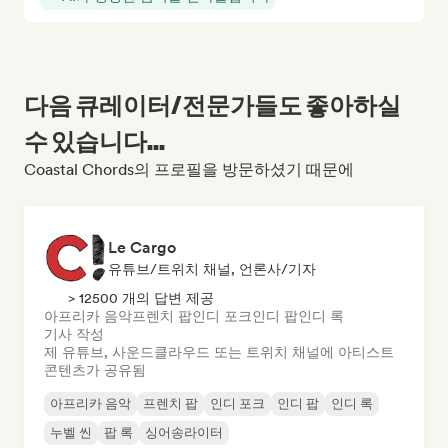
다음 큐레이터/전문가들도 좋아하실
수 있습니다...
Coastal Chords의 프로필을 방문하셨기 때문에
Le Cargo
유튜브/트위치 채널, 언론사/기자
> 12500 개의 답변 제공
아프리카 음악
프렌치 팝
인디 포크
인디 팝
인디 록
기사 작성
제 유튜브, 사운드클라우드 또는 트위치 채널에 아티스트
콘텐츠가 공유됨
아프리카 음악
프렌치 팝
인디 포크
인디 팝
인디 록
누벨 씬
팝 록
싱어송라이터