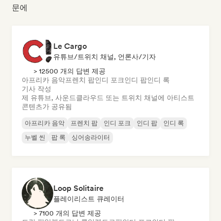
문에
Le Cargo
유튜브/트위치 채널, 언론사/기자
> 12500 개의 답변 제공
아프리카 음악
프렌치 팝
인디 포크
인디 팝
인디 록
기사 작성
제 유튜브, 사운드클라우드 또는 트위치 채널에 아티스트
콘텐츠가 공유됨
아프리카 음악
프렌치 팝
인디 포크
인디 팝
인디 록
누벨 씬
팝 록
싱어송라이터
Loop Solitaire
플레이리스트 큐레이터
> 7100 개의 답변 제공