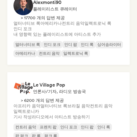
Alexmonti90
플레이리스트 큐레이터
> 17700 개의 답변 제공
얼터너티브 록
아메리카나
컨트리 음악
일렉트로닉 록
인디 포크
내 영향력 있는 플레이리스트에 아티스트 추가
얼터너티브 록
인디 포크
인디 팝
인디 록
싱어송라이터
아메리카나
컨트리 음악
일렉트로닉 록
Le Village Pop
언론사/기자, 라디오 방송국
> 6200 개의 답변 제공
아프리카 음악
얼터너티브 록
브라질 음악
컨트리 음악
일렉트로니카
기사 작성
라디오에서 아티스트 방송하기
컨트리 음악
프렌치 팝
인디 포크
인디 팝
인디 록
팝 펑크
팝 록
펑크 록