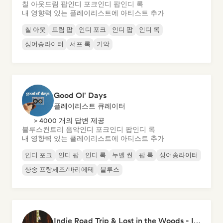
칠 아웃
드림 팝
인디 포크
인디 팝
인디 록
내 영향력 있는 플레이리스트에 아티스트 추가
칠 아웃
드림 팝
인디 포크
인디 팝
인디 록
싱어송라이터
서프 록
기악
Good Ol' Days
플레이리스트 큐레이터
> 4000 개의 답변 제공
블루스
컨트리 음악
인디 포크
인디 팝
인디 록
내 영향력 있는 플레이리스트에 아티스트 추가
인디 포크
인디 팝
인디 록
누벨 씬
팝 록
싱어송라이터
샹송 프랑세즈/바리에테
블루스
Indie Road Trip & Lost in the Woods - Indie Folk, Folk Pop, Folk Rock & Singer-Songwriter