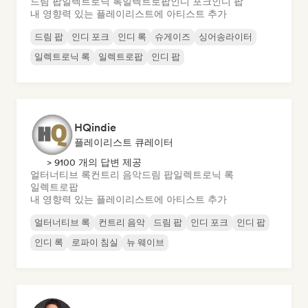
드림 팝
일렉트로닉 록
일렉트로팝
인디 포크
인디 팝
내 영향력 있는 플레이리스트에 아티스트 추가
드림 팝
인디 포크
인디 록
슈게이즈
싱어송라이터
일렉트로닉 록
일렉트로팝
인디 팝
HQindie
플레이리스트 큐레이터
> 9100 개의 답변 제공
얼터너티브 록
컨트리 음악
드림 팝
일렉트로닉 록
일렉트로팝
내 영향력 있는 플레이리스트에 아티스트 추가
얼터너티브 록
컨트리 음악
드림 팝
인디 포크
인디 팝
인디 록
로파이 침실
뉴 웨이브