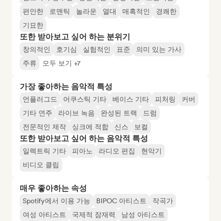
편안한
로맨틱
놀라운
열대
매혹적인
경쾌한
기묘한
또한 받아보고 싶어 하는 분위기
창의적인
호기심
실험적인
표준
의미 있는 가사
주류
모두 보기 +7
가장 좋아하는 음악적 특성
언플러그드
어쿠스틱 기타
베이스 기타
피처링
커버
기타 연주
라이브 녹음
완성된 트랙
드럼
전문적인 제작
싱크에 적합
신스
보컬
또한 받아보고 싶어 하는 음악적 특성
일렉트릭 기타
피아노
라디오 편집
현악기
비디오 클립
매우 좋아하는 속성
Spotify에서 이용 가능
BIPOC 아티스트
작곡가
여성 아티스트
국제적 잠재력
남성 아티스트