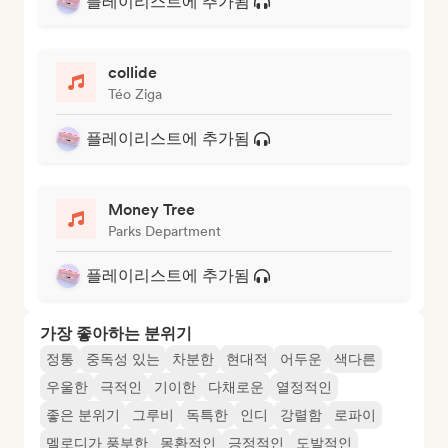
플레이리스트에 추가됨
collide
Téo Ziga
플레이리스트에 추가됨
Money Tree
Parks Department
플레이리스트에 추가됨
가장 좋아하는 분위기
정통
중독성 있는
차분한
현대적
어두운
색다른
우울한
극적인
기이한
다채로운
열정적인
좋은 분위기
그루비
독특한
인디
강렬함
로파이
멜로디가 풍부한
몽환적인
긍정적인
도발적인