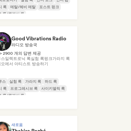
디 록
메탈/헤비 메탈
포스트 펑크
& 롤/클래식 록
Good Vibrations Radio
라디오 방송국
> 2900 개의 답변 제공
루스
일렉트로닉 록
실험 록
펑크
가라지 록
오에서 아티스트 방송하기
루스
실험 록
가라지 록
하드 록
디 록
프로그레시브 록
사이키델릭 록
& 롤/클래식 록
새로움
Zhakira Razhé