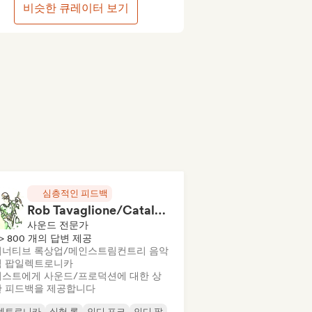
비슷한 큐레이터 보기
심층적인 피드백
Rob Tavaglione/Catalyst Recording
사운드 전문가
> 800 개의 답변 제공
너티브 록
상업/메인스트림
컨트리 음악
 팝
일렉트로니카
스트에게 사운드/프로덕션에 대한 상
 피드백을 제공합니다
렉트로니카
실험 록
인디 포크
인디 팝