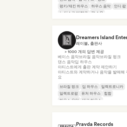
펑키/재킨 하우스
하우스 음악
인디 팝
뉴 디스코/이탈로
팝 소울
레이블, 출판사
> 1000 개의 답변 제공
베이스 음악
브라질 음악
브라질 펑크
댄스 음악
딥 하우스
아티스트에게 출판 계약 제안하기
아티스트와 계약하거나 음악을 발매해 
요
브라질 펑크
딥 하우스
일렉트로니카
일렉트로팝
퓨처 하우스
힙합
하우스 음악
테크 하우스
Pravda Records