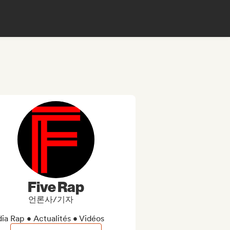
Five Rap
언론사/기자
ia Rap • Actualités • Vidéos