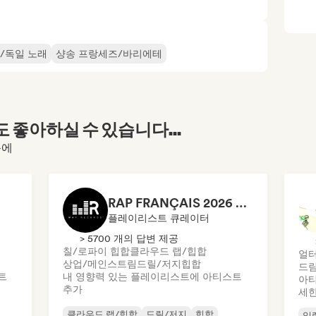
/독일 노래
샹송 프랑세즈/바리에테
좋아하실 수 있습니다...
문에
RAP FRANÇAIS 2026 🔥🇫🇷 (Way Records)
플레이리스트 큐레이터
> 5700 개의 답변 제공
칠/로파이 힙합
클라우드 랩/힙합
얼터
상업/메인스트림
드릴/저지
힙합
드림
트
내 영향력 있는 플레이리스트에 아티스트
아티
추가
세한
클라우드 랩/힙합
드릴/저지
힙합
일