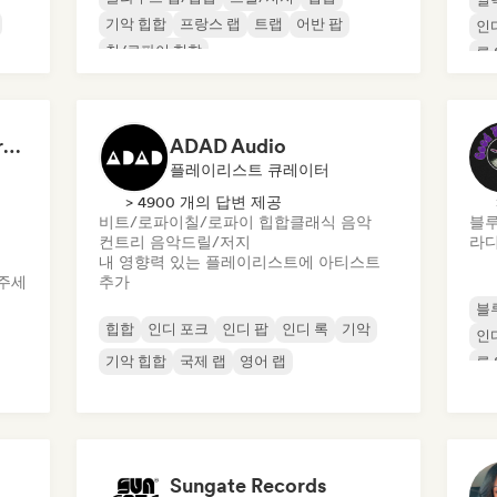
기악 힙합
프랑스 랩
트랩
어반 팝
인
칠/로파이 힙합
록 
Dreamers Island Entertainment
ADAD Audio
플레이리스트 큐레이터
> 4900 개의 답변 제공
비트/로파이
칠/로파이 힙합
클래식 음악
블
컨트리 음악
드릴/저지
라디
내 영향력 있는 플레이리스트에 아티스트
주세
추가
블
힙합
인디 포크
인디 팝
인디 록
기악
인
기악 힙합
국제 랩
영어 랩
록 
Sungate Records