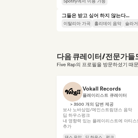
Spotify에서 이용 가능
그들은 받고 싶어 하지 않는다...
이탈리아 가곡
홀리데이 음악
슐라거
다음 큐레이터/전문가들도 
Five Rap의 프로필을 방문하셨기 때
Vokall Records
플레이리스트 큐레이터
> 3500 개의 답변 제공
보사 노바
상업/메인스트림
댄스 음악
딥 하우스
펑크
내 영향력 있는 플레이리스트에 아티스
추가
댄스 음악
딥 하우스
펑크