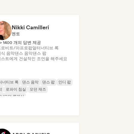
Nikki Camilleri
멘토
> 1400 개의 답변 제공
프로비트/아프로팝
얼터너티브 록
식 음악
댄스 음악
댄스 팝
스트에게 건설적인 조언을 해주세요
터너티브 록
댄스 음악
댄스 팝
인디 팝
악
로파이 침실
모던 재즈
오/모던 클래식