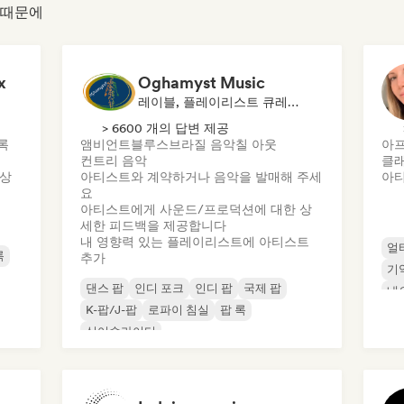
기 때문에
x
Oghamyst Music
레이블, 플레이리스트 큐레이터, 사운드 전문가
> 6600 개의 답변 제공
록
앰비언트
블루스
브라질 음악
칠 아웃
아
컨트리 음악
클래
 상
아티스트와 계약하거나 음악을 발매해 주세
아티
요
아티스트에게 사운드/프로덕션에 대한 상
세한 피드백을 제공합니다
내 영향력 있는 플레이리스트에 아티스트
얼
록
추가
기
댄스 팝
인디 포크
인디 팝
국제 팝
네
K-팝/J-팝
로파이 침실
팝 록
싱어송라이터