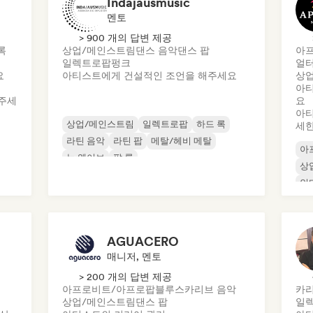
Indajausmusic
멘토
> 900 개의 답변 제공
록
상업/메인스트림
댄스 음악
댄스 팝
아프
일렉트로팝
펑크
얼터
요
아티스트에게 건설적인 조언을 해주세요
상
아티
주세
요
아티
상업/메인스트림
일렉트로팝
하드 록
세한
라틴 음악
라틴 팝
메탈/헤비 메탈
아
뉴 웨이브
팝 록
상
인
AGUACERO
매니저, 멘토
> 200 개의 답변 제공
아프로비트/아프로팝
블루스
카리브 음악
카리
상업/메인스트림
댄스 팝
일