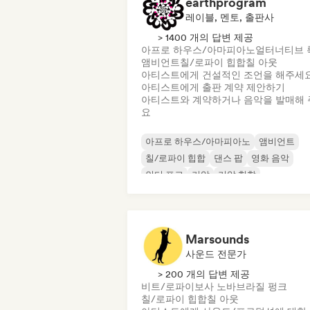
earthprogram
레이블, 멘토, 출판사
> 1400 개의 답변 제공
아프로 하우스/아마피아노
얼터너티브 
앰비언트
칠/로파이 힙합
칠 아웃
아티스트에게 건설적인 조언을 해주세
아티스트에게 출판 계약 제안하기
아티스트와 계약하거나 음악을 발매해 
요
아프로 하우스/아마피아노
앰비언트
칠/로파이 힙합
댄스 팝
영화 음악
인디 포크
기악
기악 힙합
Marsounds
사운드 전문가
> 200 개의 답변 제공
비트/로파이
보사 노바
브라질 펑크
칠/로파이 힙합
칠 아웃