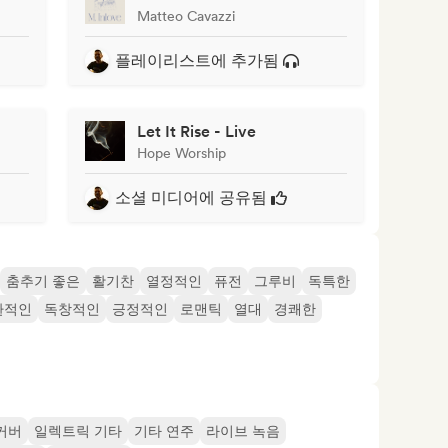
Matteo Cavazzi
플레이리스트에 추가됨
Let It Rise - Live
Hope Worship
소셜 미디어에 공유됨
춤추기 좋은
활기찬
열정적인
퓨전
그루비
독특한
환적인
독창적인
긍정적인
로맨틱
열대
경쾌한
커버
일렉트릭 기타
기타 연주
라이브 녹음