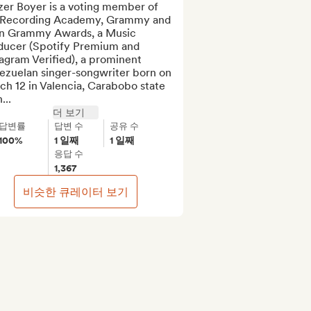
zer Boyer is a voting member of 
 Recording Academy, Grammy and 
in Grammy Awards, a Music 
ducer (Spotify Premium and 
agram Verified), a prominent 
ezuelan singer-songwriter born on 
h 12 in Valencia, Carabobo state 
...
더 보기
답변률
답변 수
공유 수
100%
1 일째
1 일째
응답 수
1,367
비슷한 큐레이터 보기