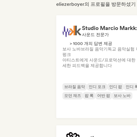
eliezerboyer의 프로필을 방문하셨
Studio Marcio Markk
사운드 전문가
> 1000 개의 답변 제공
보사 노바
브라질 음악
기독교 음악
실험 
펑크
아티스트에게 사운드/프로덕션에 대한
세한 피드백을 제공합니다
브라질 음악
인디 포크
인디 팝
인디 
모던 재즈
팝 록
어반 팝
보사 노바