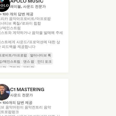
APOLO MUSIC
레이블, 사운드 전문가
> 100 개의 답변 제공
리카 음악
아프로비트/아프로팝
너티브 록
칠/로파이 힙합
업/메인스트림
스트와 계약하거나 음악을 발매해 주세
스트에게 사운드/프로덕션에 대한 상
 피드백을 제공합니다
프로비트/아프로팝
얼터너티브 록
업/메인스트림
댄스 팝
인디 포크
디 팝
국제 팝
라틴 팝
C1 MASTERING
사운드 전문가
< 100개의 답변 제공
브 음악
어린이 음악
컨트리 음악
렉트로팝
펑크