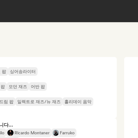
 팝
싱어송라이터
 팝
모던 재즈
어반 팝
드림 팝
일렉트로 재즈/뉴 재즈
홀리데이 음악
합니다…
lo
Ricardo Montaner
Farruko