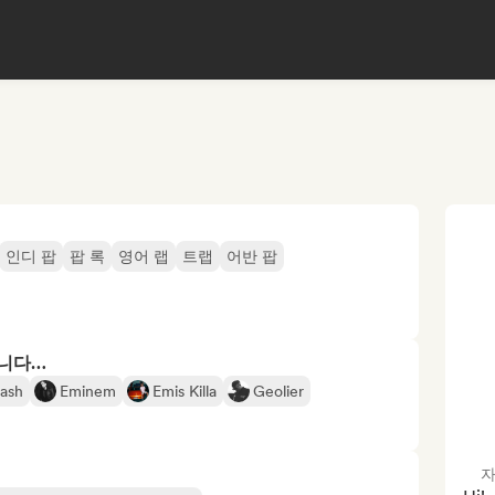
인디 팝
팝 록
영어 랩
트랩
어반 팝
합니다…
ash
Eminem
Emis Killa
Geolier
자