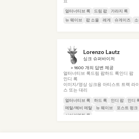
요
얼터너티브 록
드림 팝
가라지 록
뉴 웨이브
팝 소울
레게
슈게이즈
소
Lorenzo Lautz
싱크 슈퍼바이저
> 1600 개의 답변 제공
얼터너티브 록
드림 팝
하드 록
인디 팝
인디 록
이미지/영상 싱크용 아티스트 트랙 라
스 또는 대리
얼터너티브 록
하드 록
인디 팝
인디 
메탈/헤비 메탈
뉴 웨이브
포스트 펑크
사이키델릭 록