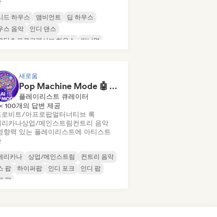
가
시드 하우스
앰비언트
딥 하우스
우스 음악
인디 댄스
로딕 & 프로그레시브 하우스
미니멀
가닉 하우스/다운템포
새로움
Pop Machine Mode 🤖 AI Music, Indie Pop & Dream Pop
플레이리스트 큐레이터
< 100개의 답변 제공
프로비트/아프로팝
얼터너티브 록
메리카나
상업/메인스트림
컨트리 음악
영향력 있는 플레이리스트에 아티스트
가
메리카나
상업/메인스트림
컨트리 음악
스 팝
하이퍼팝
인디 포크
인디 팝
제 팝