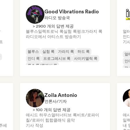
Good Vibrations Radio
라디오 방송국
> 2900 개의 답변 제공
악
블루스
일렉트로닉 록
실험 록
펑크
가라지 록
얼터
라디오에서 아티스트 방송하기
인디
트
기사
블루스
실험 록
가라지 록
하드 록
얼
악
인디 록
프로그레시브 록
사이키델릭 록
인
록 & 롤/클래식 록
팝 
Zoila Antonio
언론사/기자
> 100 개의 답변 제공
애시드 하우스
얼터너티브 록
비트/로파이
애시
칠/로파이 힙합
클래식 음악
일
주세
기사 작성
내 