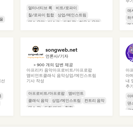
추
얼터너티브 록
비트/로파이
애
칠/로파이 힙합
상업/메인스트림
하
울
댄스 음악
디스코
드림 팝
하우스 음악
멜
오
songweb.net
언론사/기자
> 900 개의 답변 제공
아프리카 음악
아프로비트/아프로팝
아
앰비언트
클래식 음악
상업/메인스트림
아
이선
기사 작성
내 
추
아프로비트/아프로팝
앰비언트
록
아
클래식 음악
상업/메인스트림
컨트리 음악
댄
댄스 팝
드릴/저지
힙합
국