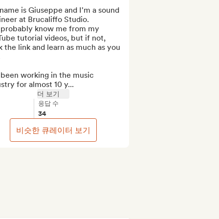
name is Giuseppe and I'm a sound 
neer at Brucaliffo Studio. 

 probably know me from my 
ube tutorial videos, but if not, 
k the link and learn as much as you 


 been working in the music 
stry for almost 10 y...
더 보기
응답 수
34
비슷한 큐레이터 보기