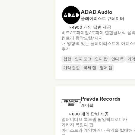
ADAD Audio
플레이리스트 큐레이터
> 4900 개의 답변 제공
비트/로파이
칠/로파이 힙합
클래식 음
컨트리 음악
드릴/저지
내 영향력 있는 플레이리스트에 아티스
추가
힙합
인디 포크
인디 팝
인디 록
기
기악 힙합
국제 랩
영어 랩
Pravda Records
레이블
> 800 개의 답변 제공
얼터너티브 록
드림 팝
일렉트로니카
가라지 록
인디 팝
아티스트와 계약하거나 음악을 발매해 